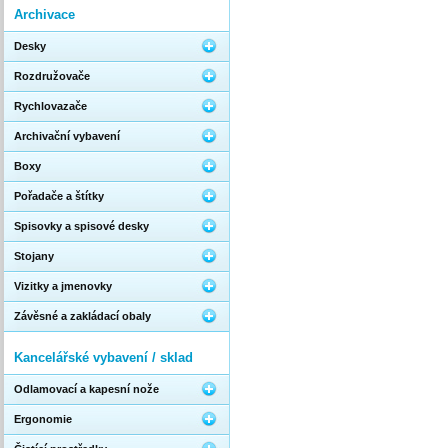
Archivace
Desky
Rozdružovače
Rychlovazače
Archivační vybavení
Boxy
Pořadače a štítky
Spisovky a spisové desky
Stojany
Vizitky a jmenovky
Závěsné a zakládací obaly
Kancelářské vybavení / sklad
Odlamovací a kapesní nože
Ergonomie