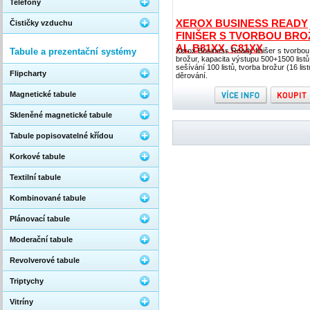
Telefony
XEROX BUSINESS READY
Čističky vzduchu
FINIŠER S TVORBOU BRO
AL B81XX, C81XX
Tabule a prezentační systémy
Xerox Business Ready finišer s tvorbou
brožur, kapacita výstupu 500+1500 listů
sešívání 100 listů, tvorba brožur (16 list
Flipcharty
děrování.
Magnetické tabule
Skleněné magnetické tabule
Tabule popisovatelné křídou
Korkové tabule
Textilní tabule
Kombinované tabule
Plánovací tabule
Moderační tabule
Revolverové tabule
Triptychy
Vitríny