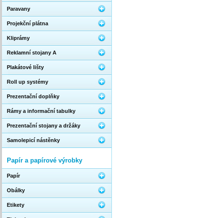
Paravany
Projekční plátna
Kliprámy
Reklamní stojany A
Plakátové lišty
Roll up systémy
Prezentační doplňky
Rámy a informační tabulky
Prezentační stojany a držáky
Samolepicí nástěnky
Papír a papírové výrobky
Papír
Obálky
Etikety