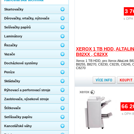
Skartovačky
3 7
Děrovačky, vrtačky, nýtovače
s DPH 
Sešívačky papírů
Laminátory
Řezačky
XEROX 1 TB HDD, ALTALI
B82XX , C82XX
Vazače
Xerox 1 TB HDD, pro Xerox AltaLink B8
Docházkové systémy
B8255, B8270, C8230, C8235, C8245, 
C8270
Peníze
Skládačky
Rýhovací a perforovací stroje
Zaoblovače, výsekové stroje
66 2
Štítkovače
s DPH 8
Setřásačky papíru
Kancelářské váhy