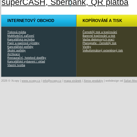
INTERNETOVÝ OBCHOD
KOPÍROVÁNÍ A TISK
Tisková média
Černobílý tisk a kopírování
Multifunkční zařízení
Barevné kopírování a tisk
Kancelářská technika
Vazba diplomových prací
Papír a papírové výrobky
Planografie - černobílý tisk
Kancelářské potřeby
Vizitky
Školní potřeby
Velkoformátový exteriérový tisk
Archivace
Restaurační, hotelové doplňky
Kancelářské vybavení / sklad
Vlastní tvorba
2026 © Xcopy |
www.xcopy.cz
|
info@xcopy.cz
|
mapa stránek
|
Xerox produkty
| webdesign od
Safari Me