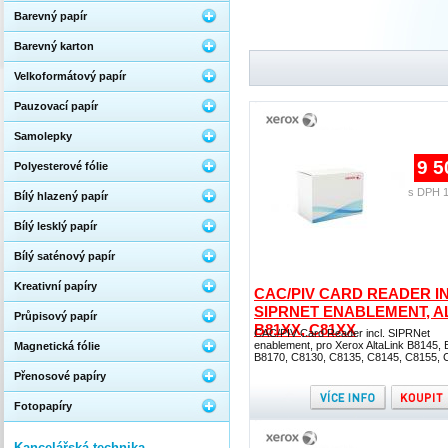
Barevný papír
Barevný karton
Velkoformátový papír
Pauzovací papír
Samolepky
9 5
Polyesterové fólie
s DPH 1
Bílý hlazený papír
Bílý lesklý papír
Bílý saténový papír
Kreativní papíry
CAC/PIV CARD READER IN
SIPRNET ENABLEMENT, A
Průpisový papír
B81XX, C81XX
CAC/PIV Card Reader incl. SIPRNet
enablement, pro Xerox AltaLink B8145, 
Magnetická fólie
B8170, C8130, C8135, C8145, C8155, 
Přenosové papíry
Fotopapíry
Kancelářská technika