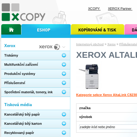
XCOPY
XEROX Partner
úvodní stránka xcopy
internetový obchod xcopy
kopírování a tisk xcopy
dárkové s
»
»
Internetový obchod
Xerox
Příslušenstv
Xerox
XEROX ALTAL
Tiskárny
Multifunkční zařízení
Produkční systémy
Příslušenství
Spotřební materiál, tonery, ink
Kategorie sekce Xerox AltaLink C823
Tisková média
značka
Kancelářský bílý papír
výrobek
Kancelářský bílý karton
Recyklovaný papír