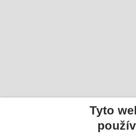
Tyto we
použív