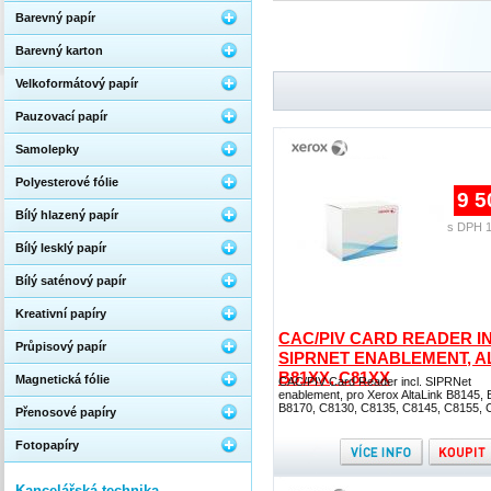
Barevný papír
Barevný karton
Velkoformátový papír
Pauzovací papír
Samolepky
Polyesterové fólie
9 5
Bílý hlazený papír
s DPH 1
Bílý lesklý papír
Bílý saténový papír
Kreativní papíry
CAC/PIV CARD READER IN
Průpisový papír
SIPRNET ENABLEMENT, A
B81XX, C81XX
Magnetická fólie
CAC/PIV Card Reader incl. SIPRNet
enablement, pro Xerox AltaLink B8145, 
B8170, C8130, C8135, C8145, C8155, 
Přenosové papíry
Fotopapíry
Kancelářská technika