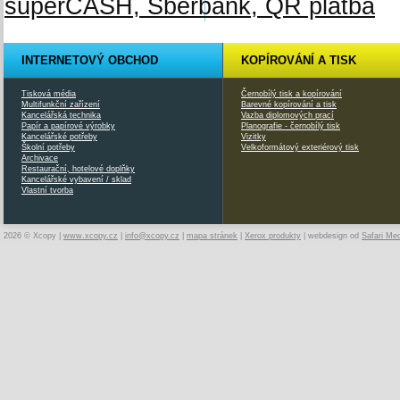
INTERNETOVÝ OBCHOD
KOPÍROVÁNÍ A TISK
Tisková média
Černobílý tisk a kopírování
Multifunkční zařízení
Barevné kopírování a tisk
Kancelářská technika
Vazba diplomových prací
Papír a papírové výrobky
Planografie - černobílý tisk
Kancelářské potřeby
Vizitky
Školní potřeby
Velkoformátový exteriérový tisk
Archivace
Restaurační, hotelové doplňky
Kancelářské vybavení / sklad
Vlastní tvorba
2026 © Xcopy |
www.xcopy.cz
|
info@xcopy.cz
|
mapa stránek
|
Xerox produkty
| webdesign od
Safari Me