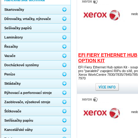
Skartovačky
nedo
Děrovačky, vrtačky, nýtovače
Sešívačky papírů
Laminátory
Řezačky
EFI FIERY ETHERNET HUB
Vazače
OPTION KIT
Docházkové systémy
EFI Fiery Ethernet Hub option Kit - sou
pro "paralelní" zapojení RIPu do sítě, pr
Peníze
Xerox WorkCentre 7830/7835/7845/785
7970
Skládačky
Rýhovací a perforovací stroje
Zaoblovače, výsekové stroje
Štítkovače
nedo
Setřásačky papíru
Kancelářské váhy