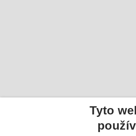
Tyto we
použív