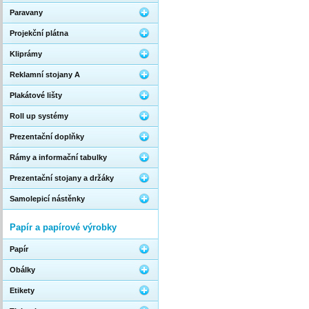
Paravany
Projekční plátna
Kliprámy
Reklamní stojany A
Plakátové lišty
Roll up systémy
Prezentační doplňky
Rámy a informační tabulky
Prezentační stojany a držáky
Samolepicí nástěnky
Papír a papírové výrobky
Papír
Obálky
Etikety