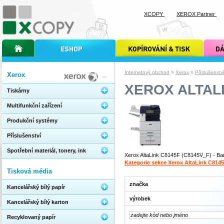
XCOPY
XEROX Partner
úvodní stránka xcopy
internetový obchod xcopy
kopírování a tisk xcopy
dárkové s
»
»
Internetový obchod
Xerox
Příslušenstv
Xerox
XEROX ALTAL
Tiskárny
Multifunkční zařízení
Produkční systémy
Příslušenství
Spotřební materiál, tonery, ink
Xerox AltaLink C8145F (C8145V_F) - Bare
Kategorie sekce Xerox AltaLink C814
Tisková média
značka
Kancelářský bílý papír
výrobek
Kancelářský bílý karton
Recyklovaný papír