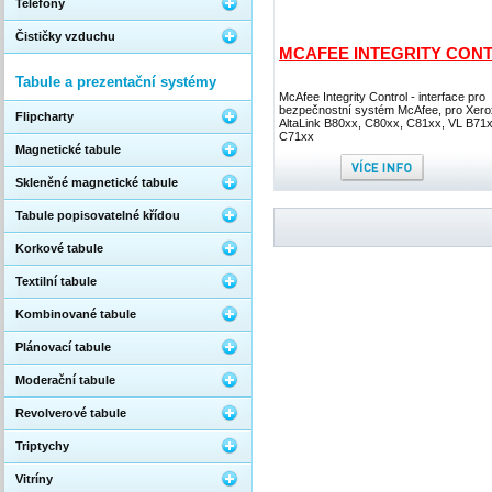
Telefony
Čističky vzduchu
MCAFEE INTEGRITY CON
Tabule a prezentační systémy
McAfee Integrity Control - interface pro
bezpečnostní systém McAfee, pro Xero
Flipcharty
AltaLink B80xx, C80xx, C81xx, VL B71x
C71xx
Magnetické tabule
Skleněné magnetické tabule
Tabule popisovatelné křídou
Korkové tabule
Textilní tabule
Kombinované tabule
Plánovací tabule
Moderační tabule
Revolverové tabule
Triptychy
Vitríny