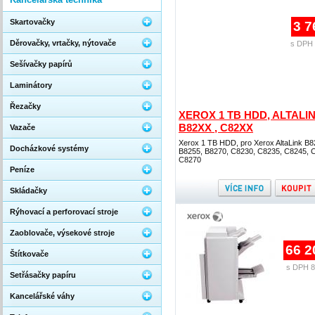
Skartovačky
3 7
Děrovačky, vrtačky, nýtovače
s DPH 
Sešívačky papírů
Laminátory
Řezačky
XEROX 1 TB HDD, ALTALI
B82XX , C82XX
Vazače
Xerox 1 TB HDD, pro Xerox AltaLink B8
Docházkové systémy
B8255, B8270, C8230, C8235, C8245, 
C8270
Peníze
Skládačky
Rýhovací a perforovací stroje
Zaoblovače, výsekové stroje
66 2
Štítkovače
s DPH 8
Setřásačky papíru
Kancelářské váhy