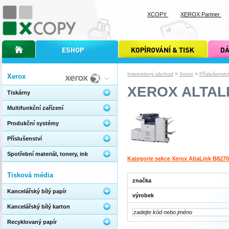
XCOPY
XEROX Partner
úvodní stránka xcopy
internetový obchod xcopy
kopírování a tisk xcopy
dárkové s
»
»
Internetový obchod
Xerox
Příslušenstv
Xerox
XEROX ALTAL
Tiskárny
Multifunkční zařízení
Produkční systémy
Příslušenství
Spotřební materiál, tonery, ink
Kategorie sekce Xerox AltaLink B8270
Tisková média
značka
Kancelářský bílý papír
výrobek
Kancelářský bílý karton
Recyklovaný papír