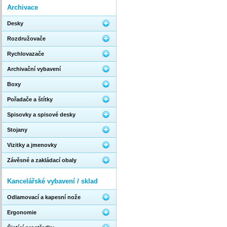
Archivace
Desky
Rozdružovače
Rychlovazače
Archivační vybavení
Boxy
Pořadače a štítky
Spisovky a spisové desky
Stojany
Vizitky a jmenovky
Závěsné a zakládací obaly
Kancelářské vybavení / sklad
Odlamovací a kapesní nože
Ergonomie