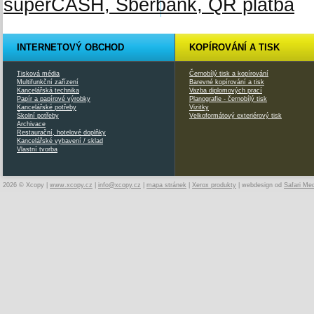
INTERNETOVÝ OBCHOD
KOPÍROVÁNÍ A TISK
Tisková média
Černobílý tisk a kopírování
Multifunkční zařízení
Barevné kopírování a tisk
Kancelářská technika
Vazba diplomových prací
Papír a papírové výrobky
Planografie - černobílý tisk
Kancelářské potřeby
Vizitky
Školní potřeby
Velkoformátový exteriérový tisk
Archivace
Restaurační, hotelové doplňky
Kancelářské vybavení / sklad
Vlastní tvorba
2026 © Xcopy |
www.xcopy.cz
|
info@xcopy.cz
|
mapa stránek
|
Xerox produkty
| webdesign od
Safari Me