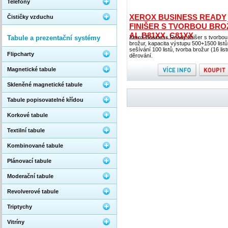
Telefony
XEROX BUSINESS READY
Čističky vzduchu
FINIŠER S TVORBOU BRO
AL B81XX, C81XX
Tabule a prezentační systémy
Xerox Business Ready finišer s tvorbou
brožur, kapacita výstupu 500+1500 listů
sešívání 100 listů, tvorba brožur (16 list
Flipcharty
děrování.
Magnetické tabule
Skleněné magnetické tabule
Tabule popisovatelné křídou
Korkové tabule
Textilní tabule
Kombinované tabule
Plánovací tabule
Moderační tabule
Revolverové tabule
Triptychy
Vitríny