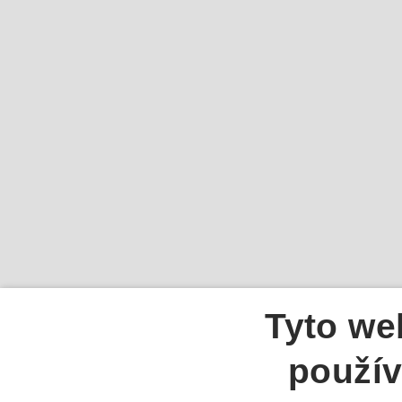
Tyto we
použív