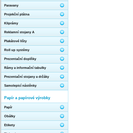
Paravany
Projekční plátna
Kliprámy
Reklamní stojany A
Plakátové lišty
Roll up systémy
Prezentační doplňky
Rámy a informační tabulky
Prezentační stojany a držáky
Samolepicí nástěnky
Papír a papírové výrobky
Papír
Obálky
Etikety