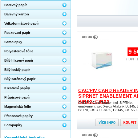
Barevný papír
Barevný karton
Velkoformátový papír
Pauzovací papír
Samolepky
9 5
Polyesterové fólie
s DPH 1
Bílý hlazený papír
Bílý lesklý papír
Bílý saténový papír
Kreativní papíry
CAC/PIV CARD READER IN
SIPRNET ENABLEMENT, A
Průpisový papír
B81XX, C81XX
CAC/PIV Card Reader incl. SIPRNet
enablement, pro Xerox AltaLink B8145, 
Magnetická fólie
B8170, C8130, C8135, C8145, C8155, 
Přenosové papíry
Fotopapíry
Kancelářská technika