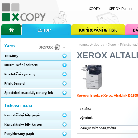
XCOPY
XEROX Partner
úvodní stránka xcopy
internetový obchod xcopy
kopírování a tisk xcopy
dárkové s
»
»
Internetový obchod
Xerox
Příslušenstv
Xerox
XEROX ALTAL
Tiskárny
Multifunkční zařízení
Produkční systémy
Příslušenství
Spotřební materiál, tonery, ink
Kategorie sekce Xerox AltaLink B8255
Tisková média
značka
Kancelářský bílý papír
výrobek
Kancelářský bílý karton
Recyklovaný papír