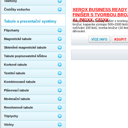
Telefony
XEROX BUSINESS READY
Čističky vzduchu
FINIŠER S TVORBOU BRO
AL B81XX, C81XX
Tabule a prezentační systémy
Xerox Business Ready finišer s tvorbou
brožur, kapacita výstupu 500+1500 listů
sešívání 100 listů, tvorba brožur (16 list
Flipcharty
děrování.
Magnetické tabule
Skleněné magnetické tabule
Tabule popisovatelné křídou
Korkové tabule
Textilní tabule
Kombinované tabule
Plánovací tabule
Moderační tabule
Revolverové tabule
Triptychy
Vitríny