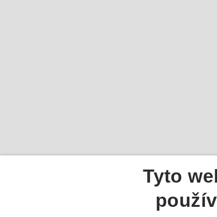
Tyto we
použív