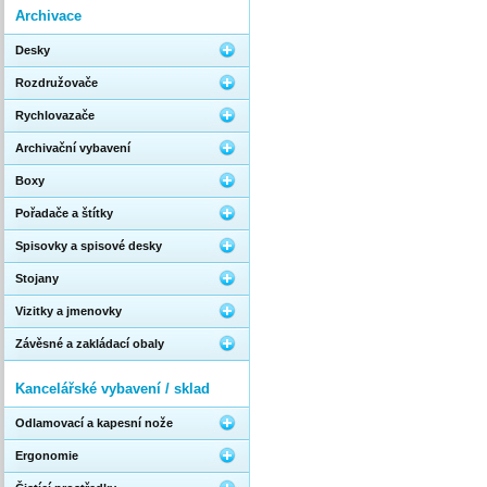
Archivace
Desky
Rozdružovače
Rychlovazače
Archivační vybavení
Boxy
Pořadače a štítky
Spisovky a spisové desky
Stojany
Vizitky a jmenovky
Závěsné a zakládací obaly
Kancelářské vybavení / sklad
Odlamovací a kapesní nože
Ergonomie