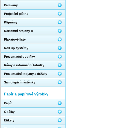
Paravany
Projekční plátna
Kliprámy
Reklamní stojany A
Plakátové lišty
Roll up systémy
Prezentační doplňky
Rámy a informační tabulky
Prezentační stojany a držáky
Samolepicí nástěnky
Papír a papírové výrobky
Papír
Obálky
Etikety