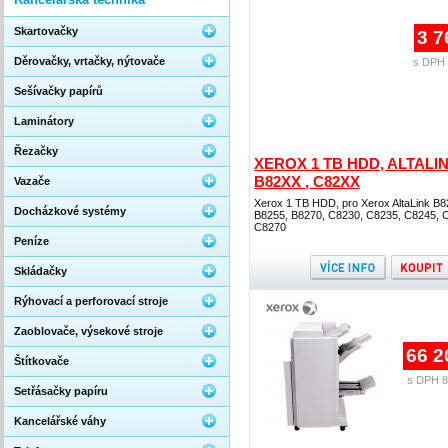
Skartovačky
3 7
Děrovačky, vrtačky, nýtovače
s DPH 
Sešívačky papírů
Laminátory
Řezačky
XEROX 1 TB HDD, ALTALI
B82XX , C82XX
Vazače
Xerox 1 TB HDD, pro Xerox AltaLink B8
Docházkové systémy
B8255, B8270, C8230, C8235, C8245, 
C8270
Peníze
Skládačky
Rýhovací a perforovací stroje
Zaoblovače, výsekové stroje
66 2
Štítkovače
s DPH 8
Setřásačky papíru
Kancelářské váhy