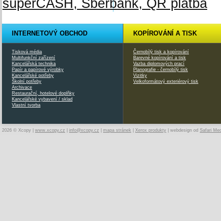
INTERNETOVÝ OBCHOD
KOPÍROVÁNÍ A TISK
Tisková média
Černobílý tisk a kopírování
Multifunkční zařízení
Barevné kopírování a tisk
Kancelářská technika
Vazba diplomových prací
Papír a papírové výrobky
Planografie - černobílý tisk
Kancelářské potřeby
Vizitky
Školní potřeby
Velkoformátový exteriérový tisk
Archivace
Restaurační, hotelové doplňky
Kancelářské vybavení / sklad
Vlastní tvorba
2026 © Xcopy |
www.xcopy.cz
|
info@xcopy.cz
|
mapa stránek
|
Xerox produkty
| webdesign od
Safari Me