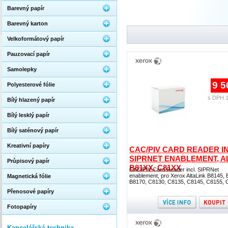
Barevný papír
Barevný karton
Velkoformátový papír
Pauzovací papír
Samolepky
9 5
Polyesterové fólie
s DPH 1
Bílý hlazený papír
Bílý lesklý papír
Bílý saténový papír
Kreativní papíry
CAC/PIV CARD READER IN
SIPRNET ENABLEMENT, A
Průpisový papír
B81XX, C81XX
CAC/PIV Card Reader incl. SIPRNet
enablement, pro Xerox AltaLink B8145, 
Magnetická fólie
B8170, C8130, C8135, C8145, C8155, 
Přenosové papíry
Fotopapíry
Kancelářská technika