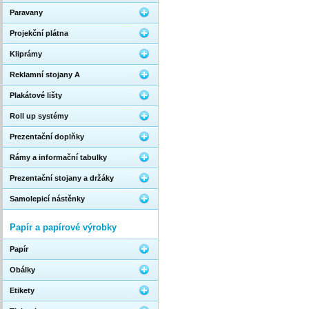
Paravany
Projekční plátna
Kliprámy
Reklamní stojany A
Plakátové lišty
Roll up systémy
Prezentační doplňky
Rámy a informační tabulky
Prezentační stojany a držáky
Samolepicí nástěnky
Papír a papírové výrobky
Papír
Obálky
Etikety