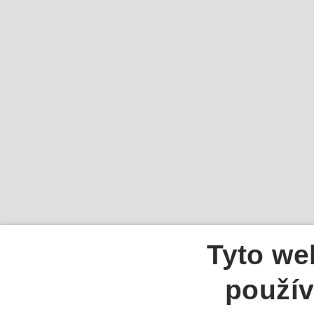
Tyto we
použív