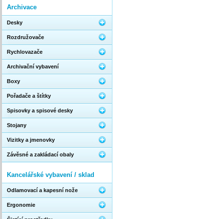
Archivace
Desky
Rozdružovače
Rychlovazače
Archivační vybavení
Boxy
Pořadače a štítky
Spisovky a spisové desky
Stojany
Vizitky a jmenovky
Závěsné a zakládací obaly
Kancelářské vybavení / sklad
Odlamovací a kapesní nože
Ergonomie