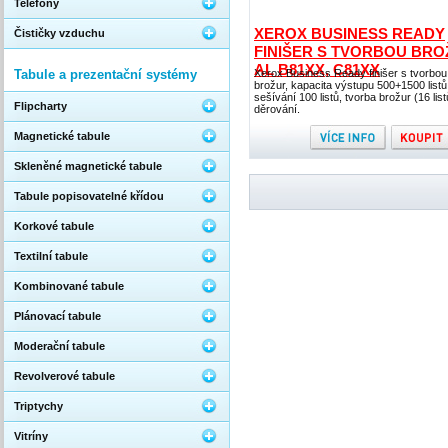
Telefony
XEROX BUSINESS READY
Čističky vzduchu
FINIŠER S TVORBOU BRO
AL B81XX, C81XX
Tabule a prezentační systémy
Xerox Business Ready finišer s tvorbou
brožur, kapacita výstupu 500+1500 listů
sešívání 100 listů, tvorba brožur (16 list
Flipcharty
děrování.
Magnetické tabule
Skleněné magnetické tabule
Tabule popisovatelné křídou
Korkové tabule
Textilní tabule
Kombinované tabule
Plánovací tabule
Moderační tabule
Revolverové tabule
Triptychy
Vitríny