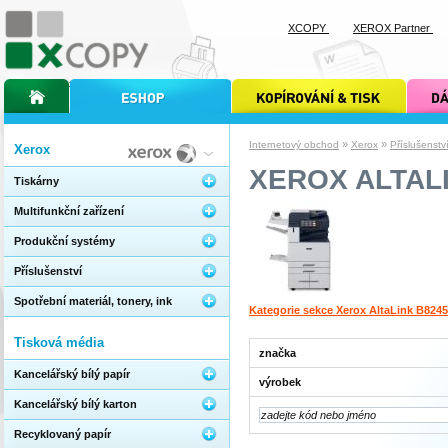
XCOPY
XEROX Partner
úvodní stránka xcopy
internetový obchod xcopy
kopírování a tisk xcopy
dárkové s
»
»
Internetový obchod
Xerox
Příslušenstv
Xerox
XEROX ALTAL
Tiskárny
Multifunkční zařízení
Produkční systémy
Příslušenství
Spotřební materiál, tonery, ink
Kategorie sekce Xerox AltaLink B8245
Tisková média
značka
Kancelářský bílý papír
výrobek
Kancelářský bílý karton
Recyklovaný papír