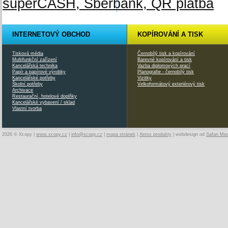
INTERNETOVÝ OBCHOD
KOPÍROVÁNÍ A TISK
Tisková média
Černobílý tisk a kopírování
Multifunkční zařízení
Barevné kopírování a tisk
Kancelářská technika
Vazba diplomových prací
Papír a papírové výrobky
Planografie - černobílý tisk
Kancelářské potřeby
Vizitky
Školní potřeby
Velkoformátový exteriérový tisk
Archivace
Restaurační, hotelové doplňky
Kancelářské vybavení / sklad
Vlastní tvorba
2026 © Xcopy |
www.xcopy.cz
|
info@xcopy.cz
|
mapa stránek
|
Xerox produkty
| webdesign od
Safari Me