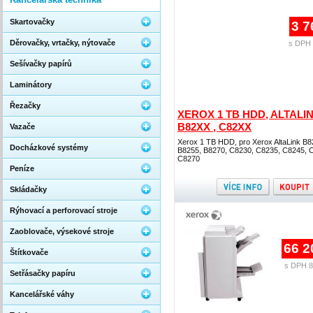
Skartovačky
3 7
Děrovačky, vrtačky, nýtovače
s DPH 
Sešívačky papírů
Laminátory
Řezačky
XEROX 1 TB HDD, ALTALI
B82XX , C82XX
Vazače
Xerox 1 TB HDD, pro Xerox AltaLink B8
Docházkové systémy
B8255, B8270, C8230, C8235, C8245, 
C8270
Peníze
Skládačky
Rýhovací a perforovací stroje
Zaoblovače, výsekové stroje
66 2
Štítkovače
s DPH 8
Setřásačky papíru
Kancelářské váhy