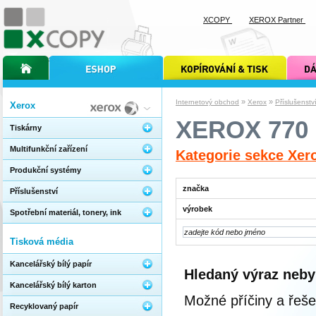
XCOPY
XEROX Partner
úvodní stránka xcopy
internetový obchod xcopy
kopírování a tisk xcopy
dárkové s
»
»
Internetový obchod
Xerox
Příslušenstv
Xerox
XEROX 770
Tiskárny
Multifunkční zařízení
Kategorie sekce Xer
Produkční systémy
značka
Příslušenství
výrobek
Spotřební materiál, tonery, ink
Tisková média
Kancelářský bílý papír
Hledaný výraz neby
Kancelářský bílý karton
Možné příčiny a řeše
Recyklovaný papír