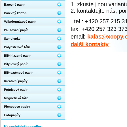
zkuste jinou varian
Barevný papír
kontaktujte nás, 
Barevný karton
tel.: +420 257 215 3
Velkoformátový papír
fax: +420 257 323 37
Pauzovací papír
email:
kalas@xcopy.
Samolepky
další kontakty
Polyesterové fólie
Bílý hlazený papír
Bílý lesklý papír
Bílý saténový papír
Kreativní papíry
Průpisový papír
Magnetická fólie
Přenosové papíry
Fotopapíry
Kancelářská technika