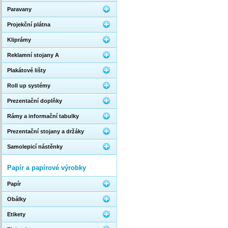
Paravany
Projekční plátna
Kliprámy
Reklamní stojany A
Plakátové lišty
Roll up systémy
Prezentační doplňky
Rámy a informační tabulky
Prezentační stojany a držáky
Samolepicí nástěnky
Papír a papírové výrobky
Papír
Obálky
Etikety