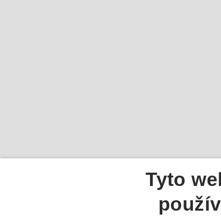
Tyto we
použív