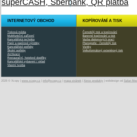
INTERNETOVÝ OBCHOD
KOPÍROVÁNÍ A TISK
Tisková média
Černobílý tisk a kopírování
Multifunkční zařízení
Barevné kopírování a tisk
Kancelářská technika
Vazba diplomových prací
Papír a papírové výrobky
Planografie - černobílý tisk
Kancelářské potřeby
Vizitky
Školní potřeby
Velkoformátový exteriérový tisk
Archivace
Restaurační, hotelové doplňky
Kancelářské vybavení / sklad
Vlastní tvorba
2026 © Xcopy |
www.xcopy.cz
|
info@xcopy.cz
|
mapa stránek
|
Xerox produkty
| webdesign od
Safari Me