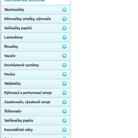
Skartovačky
Děrovačky, vrtačky, nýtovače
Sešívačky papírů
Laminátory
Řezačky
Vazače
Docházkové systémy
Peníze
Skládačky
Rýhovací a perforovací stroje
Zaoblovače, výsekové stroje
Štítkovače
Setřásačky papíru
Kancelářské váhy