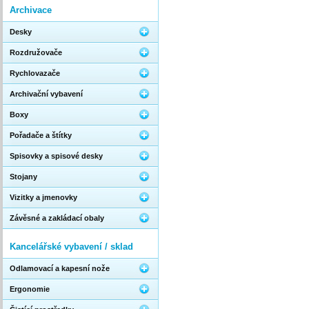
Archivace
Desky
Rozdružovače
Rychlovazače
Archivační vybavení
Boxy
Pořadače a štítky
Spisovky a spisové desky
Stojany
Vizitky a jmenovky
Závěsné a zakládací obaly
Kancelářské vybavení / sklad
Odlamovací a kapesní nože
Ergonomie