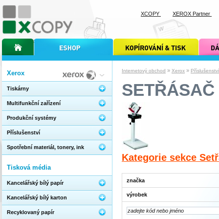
XCOPY
XEROX Partner
úvodní stránka xcopy
internetový obchod xcopy
kopírování a tisk xcopy
dárkové s
»
»
Internetový obchod
Xerox
Příslušenstv
Xerox
SETŘÁSAČ 
Tiskárny
Multifunkční zařízení
Produkční systémy
Příslušenství
Spotřební materiál, tonery, ink
Kategorie sekce Set
Tisková média
značka
Kancelářský bílý papír
výrobek
Kancelářský bílý karton
Recyklovaný papír