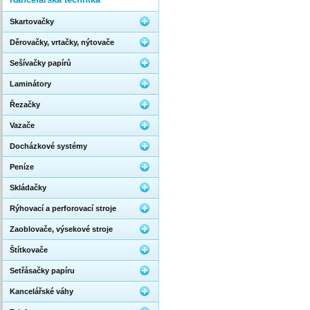
Skartovačky
Děrovačky, vrtačky, nýtovače
Sešívačky papírů
Laminátory
Řezačky
Vazače
Docházkové systémy
Peníze
Skládačky
Rýhovací a perforovací stroje
Zaoblovače, výsekové stroje
Štítkovače
Setřásačky papíru
Kancelářské váhy