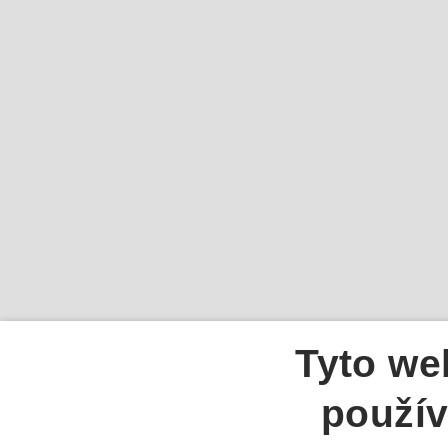
Tyto we
použív