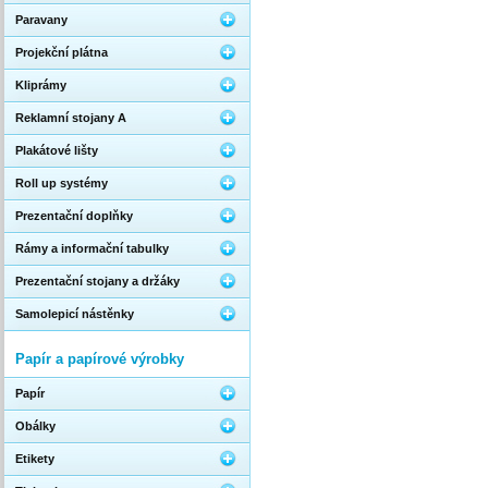
Paravany
Projekční plátna
Kliprámy
Reklamní stojany A
Plakátové lišty
Roll up systémy
Prezentační doplňky
Rámy a informační tabulky
Prezentační stojany a držáky
Samolepicí nástěnky
Papír a papírové výrobky
Papír
Obálky
Etikety