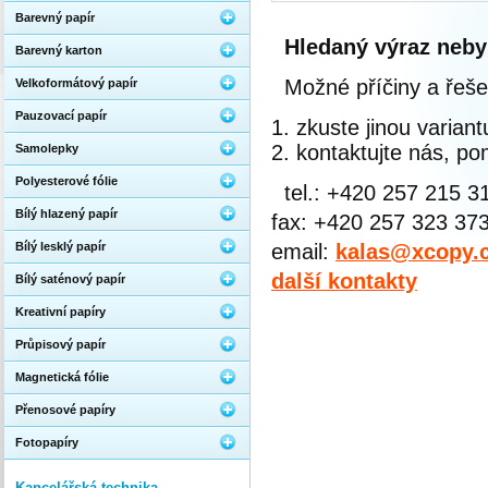
Barevný papír
Hledaný výraz neby
Barevný karton
Možné příčiny a řeše
Velkoformátový papír
Pauzovací papír
zkuste jinou varian
kontaktujte nás, 
Samolepky
Polyesterové fólie
tel.: +420 257 215 3
Bílý hlazený papír
fax: +420 257 323 37
Bílý lesklý papír
email:
kalas@xcopy.
další kontakty
Bílý saténový papír
Kreativní papíry
Průpisový papír
Magnetická fólie
Přenosové papíry
Fotopapíry
Kancelářská technika