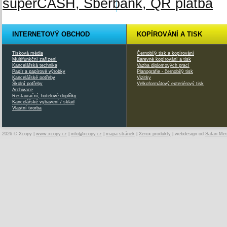
INTERNETOVÝ OBCHOD
KOPÍROVÁNÍ A TISK
Tisková média
Černobílý tisk a kopírování
Multifunkční zařízení
Barevné kopírování a tisk
Kancelářská technika
Vazba diplomových prací
Papír a papírové výrobky
Planografie - černobílý tisk
Kancelářské potřeby
Vizitky
Školní potřeby
Velkoformátový exteriérový tisk
Archivace
Restaurační, hotelové doplňky
Kancelářské vybavení / sklad
Vlastní tvorba
2026 © Xcopy |
www.xcopy.cz
|
info@xcopy.cz
|
mapa stránek
|
Xerox produkty
| webdesign od
Safari Me