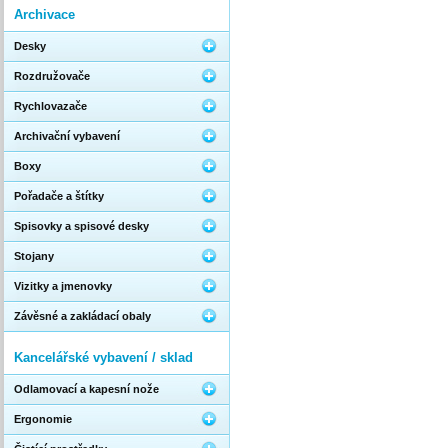
Archivace
Desky
Rozdružovače
Rychlovazače
Archivační vybavení
Boxy
Pořadače a štítky
Spisovky a spisové desky
Stojany
Vizitky a jmenovky
Závěsné a zakládací obaly
Kancelářské vybavení / sklad
Odlamovací a kapesní nože
Ergonomie