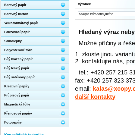
výrobek
Barevný papír
Barevný karton
Velkoformátový papír
Hledaný výraz neby
Pauzovací papír
Samolepky
Možné příčiny a řeše
Polyesterové fólie
zkuste jinou varian
Bílý hlazený papír
kontaktujte nás, 
Bílý lesklý papír
tel.: +420 257 215 3
Bílý saténový papír
fax: +420 257 323 37
Kreativní papíry
email:
kalas@xcopy.
Průpisový papír
další kontakty
Magnetická fólie
Přenosové papíry
Fotopapíry
Kancelářská technika