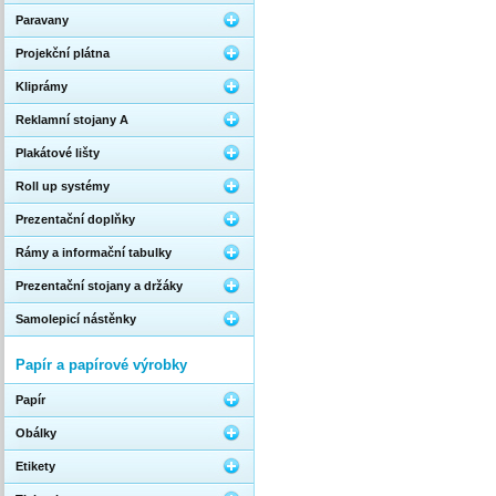
Paravany
Projekční plátna
Kliprámy
Reklamní stojany A
Plakátové lišty
Roll up systémy
Prezentační doplňky
Rámy a informační tabulky
Prezentační stojany a držáky
Samolepicí nástěnky
Papír a papírové výrobky
Papír
Obálky
Etikety