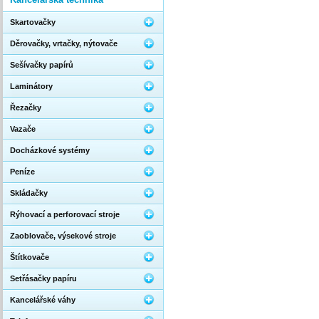
Skartovačky
Děrovačky, vrtačky, nýtovače
Sešívačky papírů
Laminátory
Řezačky
Vazače
Docházkové systémy
Peníze
Skládačky
Rýhovací a perforovací stroje
Zaoblovače, výsekové stroje
Štítkovače
Setřásačky papíru
Kancelářské váhy