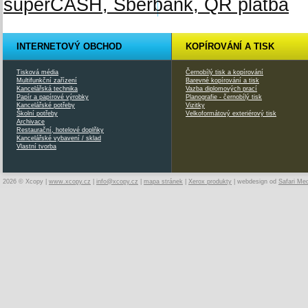
INTERNETOVÝ OBCHOD
KOPÍROVÁNÍ A TISK
Tisková média
Černobílý tisk a kopírování
Multifunkční zařízení
Barevné kopírování a tisk
Kancelářská technika
Vazba diplomových prací
Papír a papírové výrobky
Planografie - černobílý tisk
Kancelářské potřeby
Vizitky
Školní potřeby
Velkoformátový exteriérový tisk
Archivace
Restaurační, hotelové doplňky
Kancelářské vybavení / sklad
Vlastní tvorba
2026 © Xcopy |
www.xcopy.cz
|
info@xcopy.cz
|
mapa stránek
|
Xerox produkty
| webdesign od
Safari Me