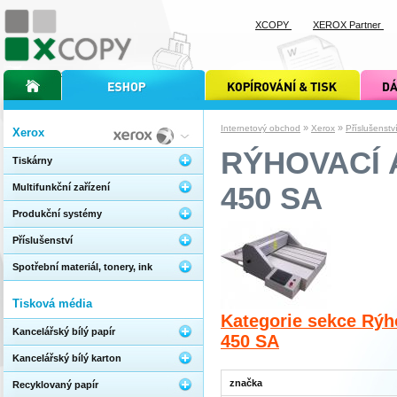
XCOPY
XEROX Partner
úvodní stránka xcopy
internetový obchod xcopy
kopírování a tisk xcopy
dárkové s
»
»
Internetový obchod
Xerox
Příslušenstv
Xerox
RÝHOVACÍ 
Tiskárny
450 SA
Multifunkční zařízení
Produkční systémy
Příslušenství
Spotřební materiál, tonery, ink
Tisková média
Kategorie sekce Rýh
Kancelářský bílý papír
450 SA
Kancelářský bílý karton
značka
Recyklovaný papír