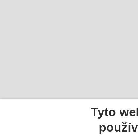
Tyto we
použív