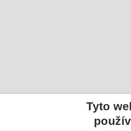
Tyto we
použív