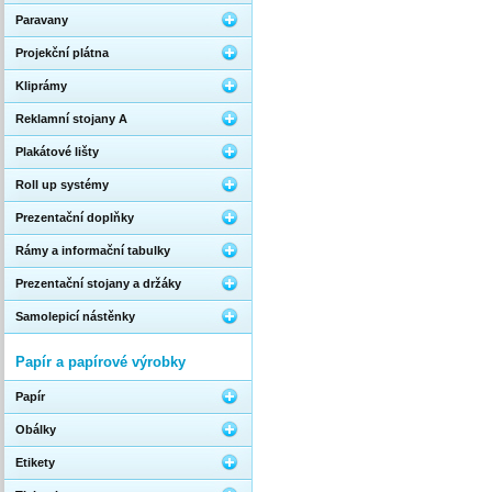
Paravany
Projekční plátna
Kliprámy
Reklamní stojany A
Plakátové lišty
Roll up systémy
Prezentační doplňky
Rámy a informační tabulky
Prezentační stojany a držáky
Samolepicí nástěnky
Papír a papírové výrobky
Papír
Obálky
Etikety