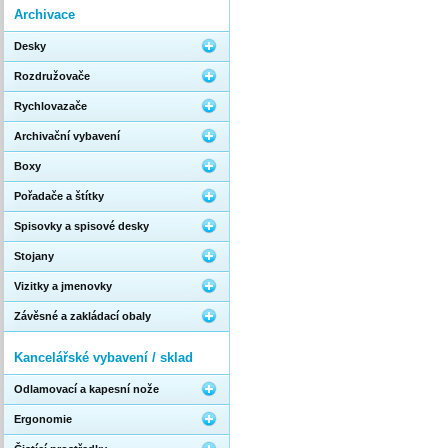
Archivace
Desky
Rozdružovače
Rychlovazače
Archivační vybavení
Boxy
Pořadače a štítky
Spisovky a spisové desky
Stojany
Vizitky a jmenovky
Závěsné a zakládací obaly
Kancelářské vybavení / sklad
Odlamovací a kapesní nože
Ergonomie