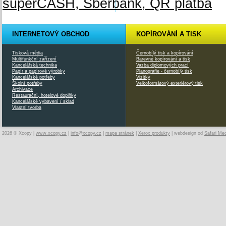
INTERNETOVÝ OBCHOD
KOPÍROVÁNÍ A TISK
Tisková média
Černobílý tisk a kopírování
Multifunkční zařízení
Barevné kopírování a tisk
Kancelářská technika
Vazba diplomových prací
Papír a papírové výrobky
Planografie - černobílý tisk
Kancelářské potřeby
Vizitky
Školní potřeby
Velkoformátový exteriérový tisk
Archivace
Restaurační, hotelové doplňky
Kancelářské vybavení / sklad
Vlastní tvorba
2026 © Xcopy |
www.xcopy.cz
|
info@xcopy.cz
|
mapa stránek
|
Xerox produkty
| webdesign od
Safari Me