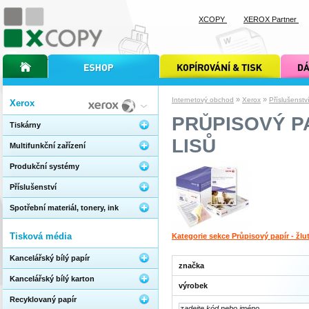
XCOPY
XEROX Partner
úvodní stránka xcopy
internetový obchod xcopy
kopírování a tisk xcopy
dárkové s
»
»
Internetový obchod
Xerox
Příslušenstv
Xerox
PRŮPISOVÝ PA
Tiskárny
LISŮ
Multifunkční zařízení
Produkční systémy
Příslušenství
Spotřební materiál, tonery, ink
Tisková média
Kategorie sekce Průpisový papír - žlu
Kancelářský bílý papír
značka
Kancelářský bílý karton
výrobek
Recyklovaný papír