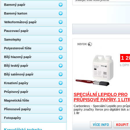
Barevný papír
Barevný karton
Velkoformátový papír
Pauzovací papír
Samolepky
Polyesterové fólie
1 2
Bílý hlazený papír
s DPH 
Bílý lesklý papír
Bílý saténový papír
Kreativní papíry
Průpisový papír
SPECIÁLNÍ LEPIDLO PRO
PRŮPISOVÉ PAPÍRY, 1 LIT
Magnetická fólie
Carbonless - Speciální Lepidlo pro průp
Přenosové papíry
papíry značky Xerox pro digitální tisk a 
1 litr
Fotopapíry
Kancelářská technika