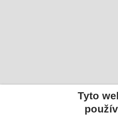
Tyto we
použív