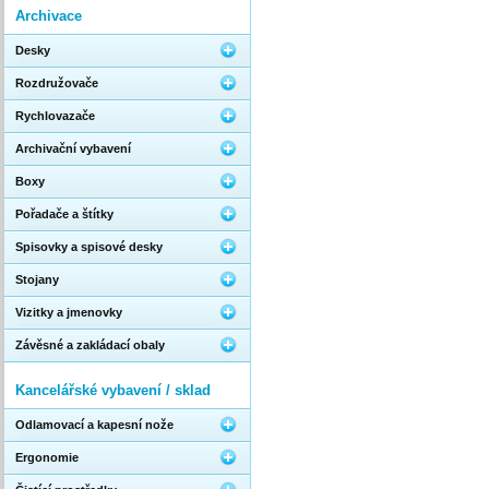
Archivace
Desky
Rozdružovače
Rychlovazače
Archivační vybavení
Boxy
Pořadače a štítky
Spisovky a spisové desky
Stojany
Vizitky a jmenovky
Závěsné a zakládací obaly
Kancelářské vybavení / sklad
Odlamovací a kapesní nože
Ergonomie