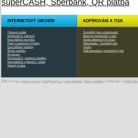
INTERNETOVÝ OBCHOD
KOPÍROVÁNÍ A TISK
Tisková média
Černobílý tisk a kopírování
Multifunkční zařízení
Barevné kopírování a tisk
Kancelářská technika
Vazba diplomových prací
Papír a papírové výrobky
Planografie - černobílý tisk
Kancelářské potřeby
Vizitky
Školní potřeby
Velkoformátový exteriérový tisk
Archivace
Restaurační, hotelové doplňky
Kancelářské vybavení / sklad
Vlastní tvorba
2026 © Xcopy |
www.xcopy.cz
|
info@xcopy.cz
|
mapa stránek
|
Xerox produkty
| webdesign od
Safari Me