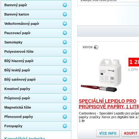
Barevný papír
Barevný karton
Velkoformátový papír
Pauzovací papír
Samolepky
Polyesterové fólie
1 2
Bílý hlazený papír
s DPH 
Bílý lesklý papír
Bílý saténový papír
Kreativní papíry
Průpisový papír
SPECIÁLNÍ LEPIDLO PRO
PRŮPISOVÉ PAPÍRY, 1 LIT
Magnetická fólie
Carbonless - Speciální Lepidlo pro průp
Přenosové papíry
papíry značky Xerox pro digitální tisk a 
1 litr
Fotopapíry
Kancelářská technika