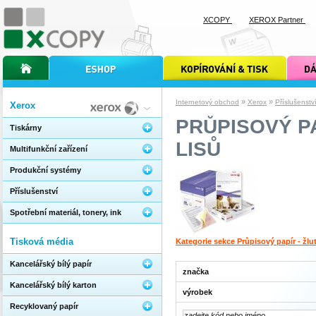
XCOPY
XEROX Partner
úvodní stránka xcopy
internetový obchod xcopy
kopírování a tisk xcopy
dárkové s
»
»
Internetový obchod
Xerox
Příslušenstv
Xerox
PRŮPISOVÝ PA
Tiskárny
LISŮ
Multifunkční zařízení
Produkční systémy
Příslušenství
Spotřební materiál, tonery, ink
Tisková média
Kategorie sekce Průpisový papír - žlu
Kancelářský bílý papír
značka
Kancelářský bílý karton
výrobek
Recyklovaný papír