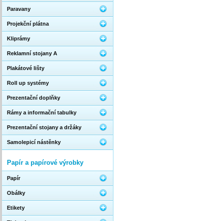
Paravany
Projekční plátna
Kliprámy
Reklamní stojany A
Plakátové lišty
Roll up systémy
Prezentační doplňky
Rámy a informační tabulky
Prezentační stojany a držáky
Samolepicí nástěnky
Papír a papírové výrobky
Papír
Obálky
Etikety