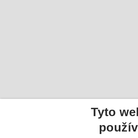
Tyto we
použív