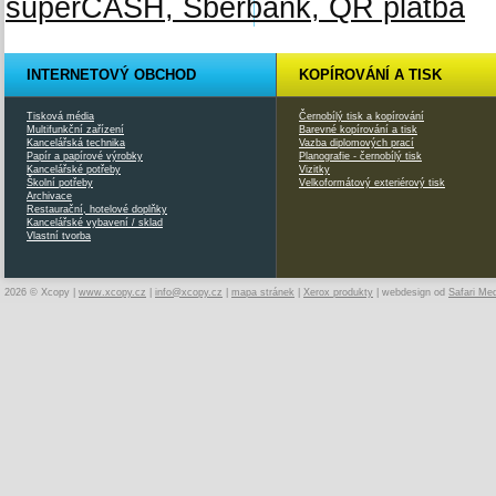
INTERNETOVÝ OBCHOD
KOPÍROVÁNÍ A TISK
Tisková média
Černobílý tisk a kopírování
Multifunkční zařízení
Barevné kopírování a tisk
Kancelářská technika
Vazba diplomových prací
Papír a papírové výrobky
Planografie - černobílý tisk
Kancelářské potřeby
Vizitky
Školní potřeby
Velkoformátový exteriérový tisk
Archivace
Restaurační, hotelové doplňky
Kancelářské vybavení / sklad
Vlastní tvorba
2026 © Xcopy |
www.xcopy.cz
|
info@xcopy.cz
|
mapa stránek
|
Xerox produkty
| webdesign od
Safari Me