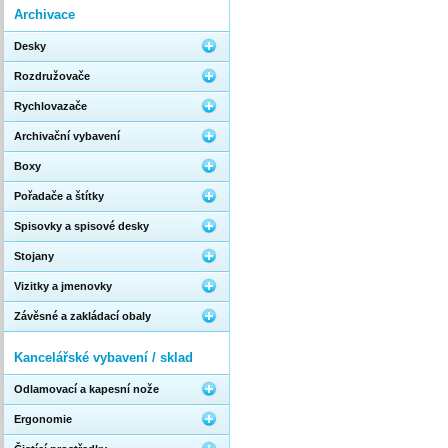
Archivace
Desky
Rozdružovače
Rychlovazače
Archivační vybavení
Boxy
Pořadače a štítky
Spisovky a spisové desky
Stojany
Vizitky a jmenovky
Závěsné a zakládací obaly
Kancelářské vybavení / sklad
Odlamovací a kapesní nože
Ergonomie