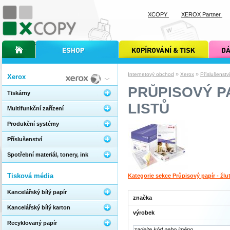
XCOPY
XEROX Partner
úvodní stránka xcopy
internetový obchod xcopy
kopírování a tisk xcopy
dárkové s
»
»
Internetový obchod
Xerox
Příslušenstv
Xerox
PRŮPISOVÝ PAP
Tiskárny
LISTŮ
Multifunkční zařízení
Produkční systémy
Příslušenství
Spotřební materiál, tonery, ink
Tisková média
Kategorie sekce Průpisový papír - žlut
Kancelářský bílý papír
značka
Kancelářský bílý karton
výrobek
Recyklovaný papír