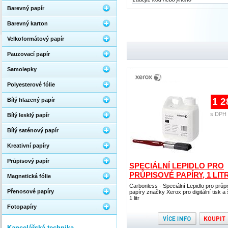
Barevný papír
Barevný karton
Velkoformátový papír
Pauzovací papír
Samolepky
Polyesterové fólie
1 2
Bílý hlazený papír
s DPH 
Bílý lesklý papír
Bílý saténový papír
Kreativní papíry
Průpisový papír
SPECIÁLNÍ LEPIDLO PRO
PRŮPISOVÉ PAPÍRY, 1 LIT
Magnetická fólie
Carbonless - Speciální Lepidlo pro průp
Přenosové papíry
papíry značky Xerox pro digitální tisk a 
1 litr
Fotopapíry
Kancelářská technika