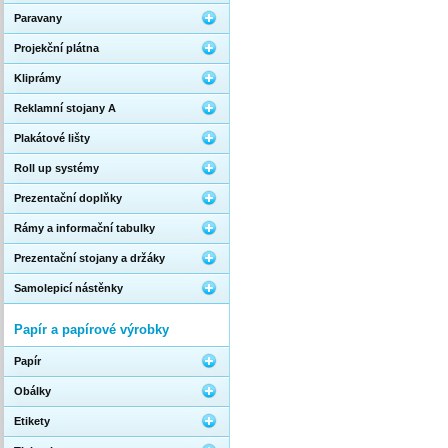
Paravany
Projekční plátna
Kliprámy
Reklamní stojany A
Plakátové lišty
Roll up systémy
Prezentační doplňky
Rámy a informační tabulky
Prezentační stojany a držáky
Samolepicí nástěnky
Papír a papírové výrobky
Papír
Obálky
Etikety