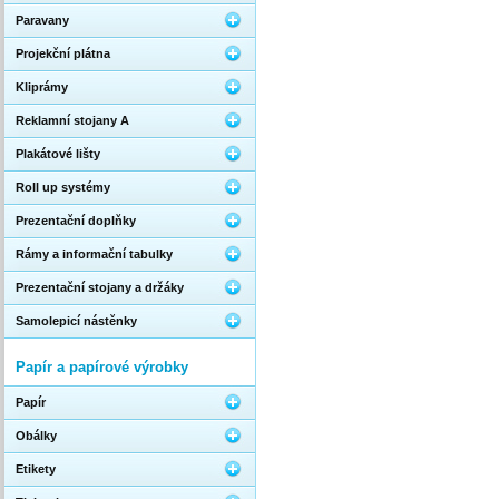
Paravany
Projekční plátna
Kliprámy
Reklamní stojany A
Plakátové lišty
Roll up systémy
Prezentační doplňky
Rámy a informační tabulky
Prezentační stojany a držáky
Samolepicí nástěnky
Papír a papírové výrobky
Papír
Obálky
Etikety