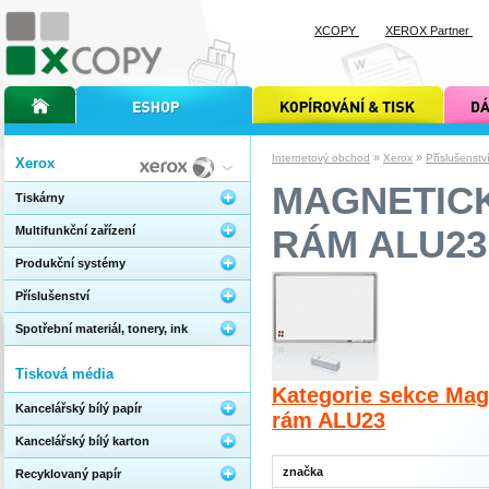
XCOPY
XEROX Partner
úvodní stránka xcopy
internetový obchod xcopy
kopírování a tisk xcopy
dárkové s
»
»
Internetový obchod
Xerox
Příslušenstv
Xerox
MAGNETICK
Tiskárny
RÁM ALU23
Multifunkční zařízení
Produkční systémy
Příslušenství
Spotřební materiál, tonery, ink
Tisková média
Kategorie sekce Mag
Kancelářský bílý papír
rám ALU23
Kancelářský bílý karton
značka
Recyklovaný papír