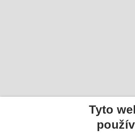
Tyto we
použív