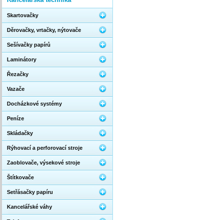
Skartovačky
Děrovačky, vrtačky, nýtovače
Sešívačky papírů
Laminátory
Řezačky
Vazače
Docházkové systémy
Peníze
Skládačky
Rýhovací a perforovací stroje
Zaoblovače, výsekové stroje
Štítkovače
Setřásačky papíru
Kancelářské váhy