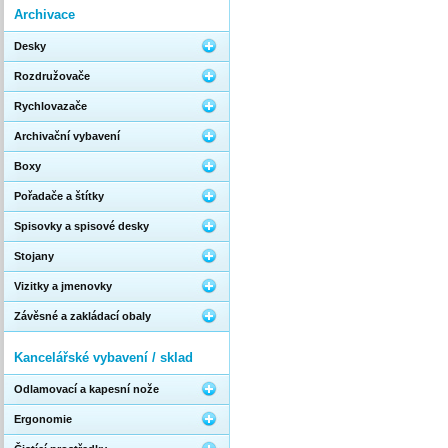
Archivace
Desky
Rozdružovače
Rychlovazače
Archivační vybavení
Boxy
Pořadače a štítky
Spisovky a spisové desky
Stojany
Vizitky a jmenovky
Závěsné a zakládací obaly
Kancelářské vybavení / sklad
Odlamovací a kapesní nože
Ergonomie