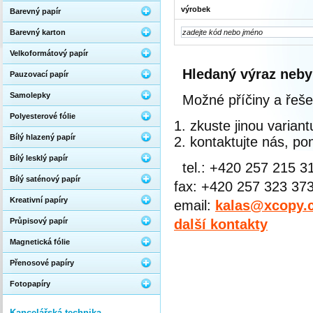
výrobek
Barevný papír
Barevný karton
Velkoformátový papír
Hledaný výraz neby
Pauzovací papír
Samolepky
Možné příčiny a řeše
Polyesterové fólie
zkuste jinou varian
Bílý hlazený papír
kontaktujte nás, 
Bílý lesklý papír
tel.: +420 257 215 3
Bílý saténový papír
fax: +420 257 323 37
Kreativní papíry
email:
kalas@xcopy.
Průpisový papír
další kontakty
Magnetická fólie
Přenosové papíry
Fotopapíry
Kancelářská technika