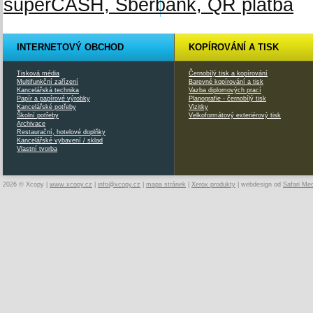
INTERNETOVÝ OBCHOD
KOPÍROVÁNÍ A TISK
Tisková média
Černobílý tisk a kopírování
Multifunkční zařízení
Barevné kopírování a tisk
Kancelářská technika
Vazba diplomových prací
Papír a papírové výrobky
Planografie - černobílý tisk
Kancelářské potřeby
Vizitky
Školní potřeby
Velkoformátový exteriérový tisk
Archivace
Restaurační, hotelové doplňky
Kancelářské vybavení / sklad
Vlastní tvorba
2026 © Xcopy |
www.xcopy.cz
|
info@xcopy.cz
|
mapa stránek
|
Xerox produkty
| webdesign od
Safari Me