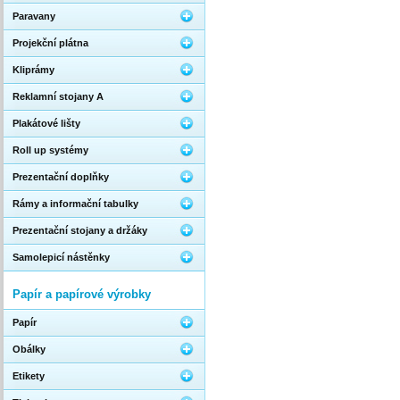
Paravany
Projekční plátna
Kliprámy
Reklamní stojany A
Plakátové lišty
Roll up systémy
Prezentační doplňky
Rámy a informační tabulky
Prezentační stojany a držáky
Samolepicí nástěnky
Papír a papírové výrobky
Papír
Obálky
Etikety