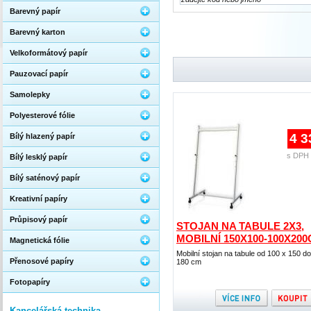
Barevný papír
Barevný karton
Velkoformátový papír
Pauzovací papír
Samolepky
Polyesterové fólie
4 3
Bílý hlazený papír
s DPH 
Bílý lesklý papír
Bílý saténový papír
Kreativní papíry
Průpisový papír
STOJAN NA TABULE 2X3,
MOBILNÍ 150X100-100X20
Magnetická fólie
Mobilní stojan na tabule od 100 x 150 d
Přenosové papíry
180 cm
Fotopapíry
Kancelářská technika