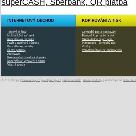
INTERNETOVÝ OBCHOD
KOPÍROVÁNÍ A TISK
Tisková média
Černobílý tisk a kopírování
Multifunkční zařízení
Barevné kopírování a tisk
Kancelářská technika
Vazba diplomových prací
Papír a papírové výrobky
Planografie - černobílý tisk
Kancelářské potřeby
Vizitky
Školní potřeby
Velkoformátový exteriérový tisk
Archivace
Restaurační, hotelové doplňky
Kancelářské vybavení / sklad
Vlastní tvorba
2026 © Xcopy |
www.xcopy.cz
|
info@xcopy.cz
|
mapa stránek
|
Xerox produkty
| webdesign od
Safari Me