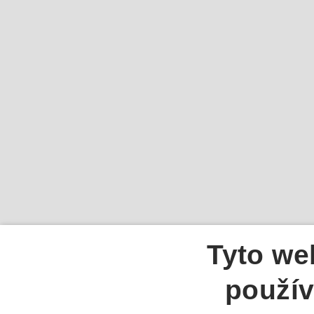
Tyto we
použív