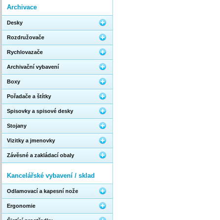
Archivace
Desky
Rozdružovače
Rychlovazače
Archivační vybavení
Boxy
Pořadače a štítky
Spisovky a spisové desky
Stojany
Vizitky a jmenovky
Závěsné a zakládací obaly
Kancelářské vybavení / sklad
Odlamovací a kapesní nože
Ergonomie