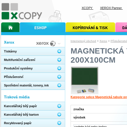
XCOPY
XEROX Partner
úvodní stránka xcopy
internetový obchod xcopy
kopírování a tisk xcopy
dárkové s
»
»
Internetový obchod
Xerox
Příslušenstv
Xerox
MAGNETICKÁ 
Tiskárny
200X100CM
Multifunkční zařízení
Produkční systémy
Příslušenství
Spotřební materiál, tonery, ink
Tisková média
Kategorie sekce Magnetická tabule p
Kancelářský bílý papír
značka
Kancelářský bílý karton
výrobek
Recyklovaný papír