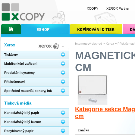
XCOPY
XEROX Partner
úvodní stránka xcopy
internetový obchod xcopy
kopírování a tisk xcopy
dárkové s
»
»
Internetový obchod
Xerox
Příslušenstv
Xerox
MAGNETICK
Tiskárny
CM
Multifunkční zařízení
Produkční systémy
Příslušenství
Spotřební materiál, tonery, ink
Tisková média
Kategorie sekce Mag
Kancelářský bílý papír
cm
Kancelářský bílý karton
značka
Recyklovaný papír