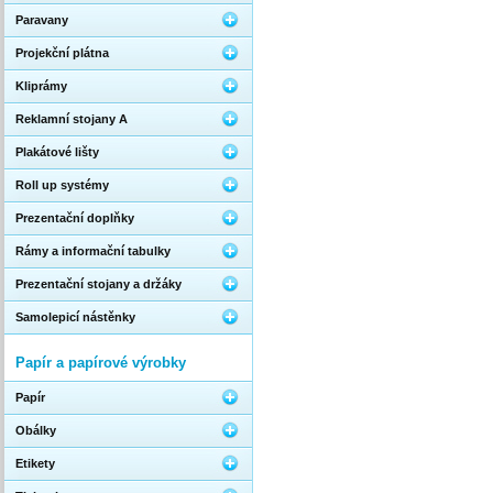
Paravany
Projekční plátna
Kliprámy
Reklamní stojany A
Plakátové lišty
Roll up systémy
Prezentační doplňky
Rámy a informační tabulky
Prezentační stojany a držáky
Samolepicí nástěnky
Papír a papírové výrobky
Papír
Obálky
Etikety