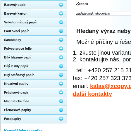
výrobek
Barevný papír
Barevný karton
Velkoformátový papír
Hledaný výraz neby
Pauzovací papír
Samolepky
Možné příčiny a řeše
Polyesterové fólie
zkuste jinou varian
Bílý hlazený papír
kontaktujte nás, 
Bílý lesklý papír
tel.: +420 257 215 3
Bílý saténový papír
fax: +420 257 323 37
Kreativní papíry
email:
kalas@xcopy.
Průpisový papír
další kontakty
Magnetická fólie
Přenosové papíry
Fotopapíry
Kancelářská technika