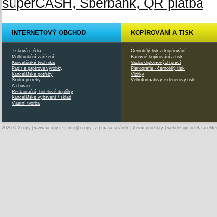
INTERNETOVÝ OBCHOD
KOPÍROVÁNÍ A TISK
Tisková média
Černobílý tisk a kopírování
Multifunkční zařízení
Barevné kopírování a tisk
Kancelářská technika
Vazba diplomových prací
Papír a papírové výrobky
Planografie - černobílý tisk
Kancelářské potřeby
Vizitky
Školní potřeby
Velkoformátový exteriérový tisk
Archivace
Restaurační, hotelové doplňky
Kancelářské vybavení / sklad
Vlastní tvorba
2026 © Xcopy |
www.xcopy.cz
|
info@xcopy.cz
|
mapa stránek
|
Xerox produkty
| webdesign od
Safari Me