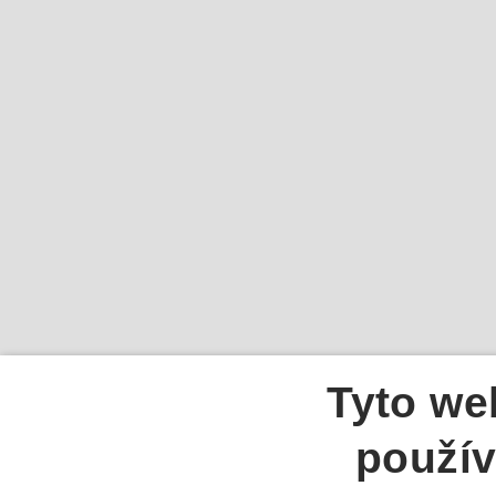
Tyto we
použív