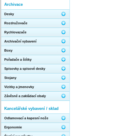
Archivace
Desky
Rozdružovače
Rychlovazače
Archivační vybavení
Boxy
Pořadače a štítky
Spisovky a spisové desky
Stojany
Vizitky a jmenovky
Závěsné a zakládací obaly
Kancelářské vybavení / sklad
Odlamovací a kapesní nože
Ergonomie