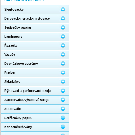
Skartovačky
Děrovačky, vrtačky, nýtovače
Sešívačky papírů
Laminátory
Řezačky
Vazače
Docházkové systémy
Peníze
Skládačky
Rýhovací a perforovací stroje
Zaoblovače, výsekové stroje
Štítkovače
Setřásačky papíru
Kancelářské váhy