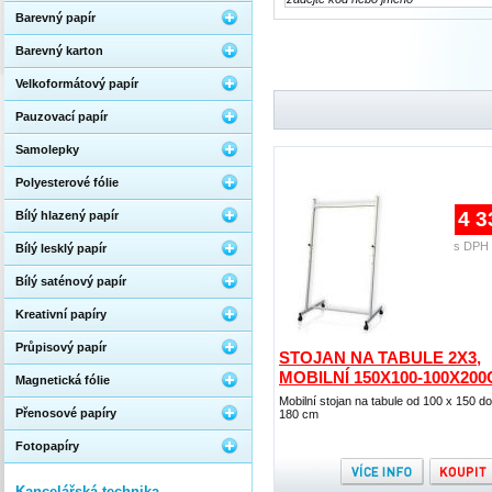
Barevný papír
Barevný karton
Velkoformátový papír
Pauzovací papír
Samolepky
Polyesterové fólie
4 3
Bílý hlazený papír
s DPH 
Bílý lesklý papír
Bílý saténový papír
Kreativní papíry
Průpisový papír
STOJAN NA TABULE 2X3,
MOBILNÍ 150X100-100X20
Magnetická fólie
Mobilní stojan na tabule od 100 x 150 d
Přenosové papíry
180 cm
Fotopapíry
Kancelářská technika