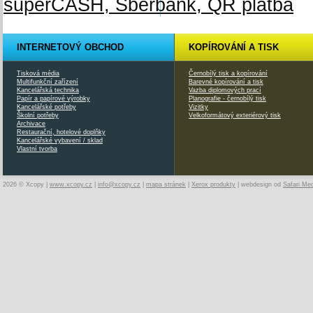
INTERNETOVÝ OBCHOD
KOPÍROVÁNÍ A TISK
Tisková média
Černobílý tisk a kopírování
Multifunkční zařízení
Barevné kopírování a tisk
Kancelářská technika
Vazba diplomových prací
Papír a papírové výrobky
Planografie - černobílý tisk
Kancelářské potřeby
Vizitky
Školní potřeby
Velkoformátový exteriérový tisk
Archivace
Restaurační, hotelové doplňky
Kancelářské vybavení / sklad
Vlastní tvorba
2026 © Xcopy |
www.xcopy.cz
|
info@xcopy.cz
|
mapa stránek
|
Xerox produkty
| webdesign od
Safari Me