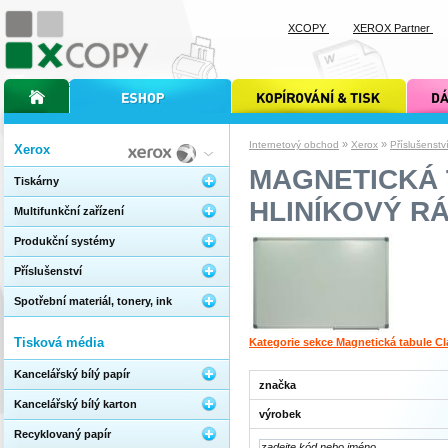
XCOPY
XEROX Partner
úvodní stránka xcopy
internetový obchod xcopy
kopírování a tisk xcopy
dárkové s
»
»
Internetový obchod
Xerox
Příslušenstv
Xerox
MAGNETICKÁ 
Tiskárny
HLINÍKOVÝ R
Multifunkční zařízení
Produkční systémy
Příslušenství
Spotřební materiál, tonery, ink
Tisková média
Kategorie sekce Magnetická tabule Cl
Kancelářský bílý papír
značka
Kancelářský bílý karton
výrobek
Recyklovaný papír