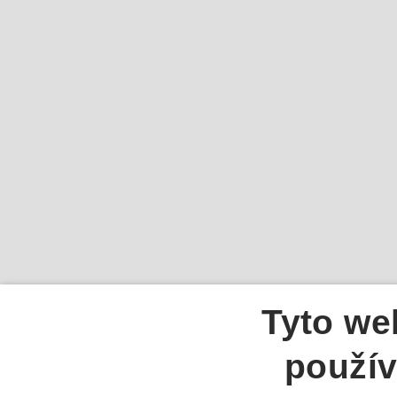
Tyto we
použív