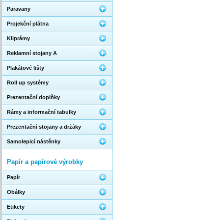
Paravany
Projekční plátna
Kliprámy
Reklamní stojany A
Plakátové lišty
Roll up systémy
Prezentační doplňky
Rámy a informační tabulky
Prezentační stojany a držáky
Samolepicí nástěnky
Papír a papírové výrobky
Papír
Obálky
Etikety