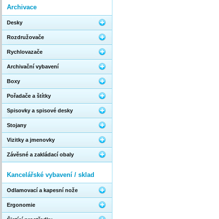
Archivace
Desky
Rozdružovače
Rychlovazače
Archivační vybavení
Boxy
Pořadače a štítky
Spisovky a spisové desky
Stojany
Vizitky a jmenovky
Závěsné a zakládací obaly
Kancelářské vybavení / sklad
Odlamovací a kapesní nože
Ergonomie