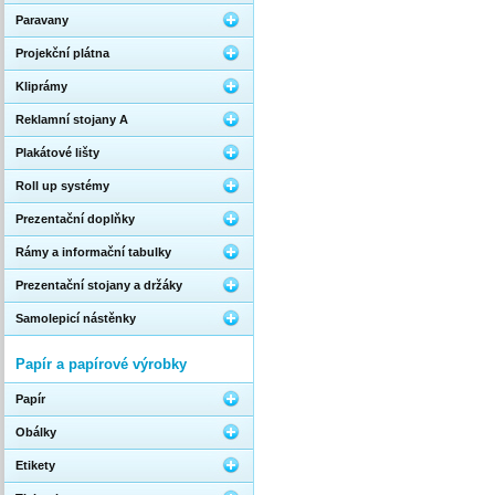
Paravany
Projekční plátna
Kliprámy
Reklamní stojany A
Plakátové lišty
Roll up systémy
Prezentační doplňky
Rámy a informační tabulky
Prezentační stojany a držáky
Samolepicí nástěnky
Papír a papírové výrobky
Papír
Obálky
Etikety