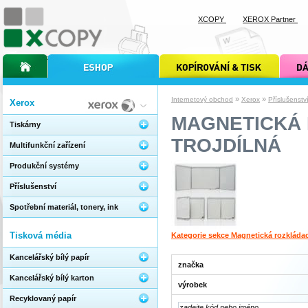
XCOPY
XEROX Partner
úvodní stránka xcopy
internetový obchod xcopy
kopírování a tisk xcopy
dárkové s
»
»
Internetový obchod
Xerox
Příslušenstv
Xerox
MAGNETICKÁ 
Tiskárny
TROJDÍLNÁ
Multifunkční zařízení
Produkční systémy
Příslušenství
Spotřební materiál, tonery, ink
Tisková média
Kategorie sekce Magnetická rozkládací
Kancelářský bílý papír
značka
Kancelářský bílý karton
výrobek
Recyklovaný papír