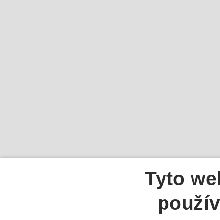
Tyto we
použív