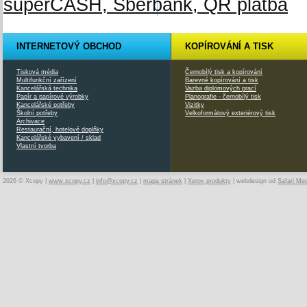
INTERNETOVÝ OBCHOD
KOPÍROVÁNÍ A TISK
Tisková média
Černobílý tisk a kopírování
Multifunkční zařízení
Barevné kopírování a tisk
Kancelářská technika
Vazba diplomových prací
Papír a papírové výrobky
Planografie - černobílý tisk
Kancelářské potřeby
Vizitky
Školní potřeby
Velkoformátový exteriérový tisk
Archivace
Restaurační, hotelové doplňky
Kancelářské vybavení / sklad
Vlastní tvorba
2026 © Xcopy |
www.xcopy.cz
|
info@xcopy.cz
|
mapa stránek
|
Xerox produkty
| webdesign od
Safari Me