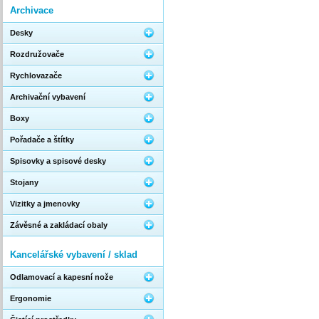
Archivace
Desky
Rozdružovače
Rychlovazače
Archivační vybavení
Boxy
Pořadače a štítky
Spisovky a spisové desky
Stojany
Vizitky a jmenovky
Závěsné a zakládací obaly
Kancelářské vybavení / sklad
Odlamovací a kapesní nože
Ergonomie