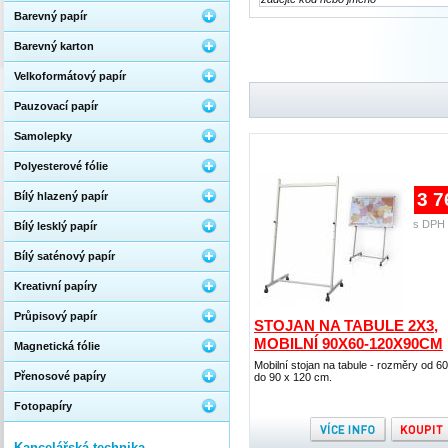
Barevný papír
Barevný karton
Velkoformátový papír
Pauzovací papír
Samolepky
Polyesterové fólie
3 7
Bílý hlazený papír
s DPH 
Bílý lesklý papír
Bílý saténový papír
Kreativní papíry
Průpisový papír
STOJAN NA TABULE 2X3,
MOBILNÍ 90X60-120X90CM
Magnetická fólie
Mobilní stojan na tabule - rozměry od 60
Přenosové papíry
do 90 x 120 cm.
Fotopapíry
Kancelářská technika