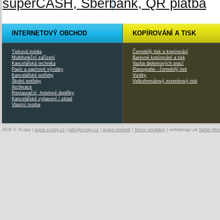
INTERNETOVÝ OBCHOD
KOPÍROVÁNÍ A TISK
Tisková média
Černobílý tisk a kopírování
Multifunkční zařízení
Barevné kopírování a tisk
Kancelářská technika
Vazba diplomových prací
Papír a papírové výrobky
Planografie - černobílý tisk
Kancelářské potřeby
Vizitky
Školní potřeby
Velkoformátový exteriérový tisk
Archivace
Restaurační, hotelové doplňky
Kancelářské vybavení / sklad
Vlastní tvorba
2026 © Xcopy |
www.xcopy.cz
|
info@xcopy.cz
|
mapa stránek
|
Xerox produkty
| webdesign od
Safari Me