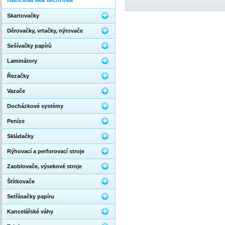
Skartovačky
Děrovačky, vrtačky, nýtovače
Sešívačky papírů
Laminátory
Řezačky
Vazače
Docházkové systémy
Peníze
Skládačky
Rýhovací a perforovací stroje
Zaoblovače, výsekové stroje
Štítkovače
Setřásačky papíru
Kancelářské váhy