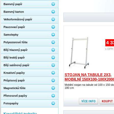
Barevný papír
Barevný karton
Velkoformátový papír
Pauzovací papír
Samolepky
4 3
Polyesterové fólie
s DPH 
Bílý hlazený papír
Bílý lesklý papír
Bílý saténový papír
Kreativní papíry
STOJAN NA TABULE 2X3,
MOBILNÍ 150X100-100X20
Průpisový papír
Mobilní stojan na tabule od 100 x 150 d
180 cm
Magnetická fólie
Přenosové papíry
Fotopapíry
Kancelářská technika