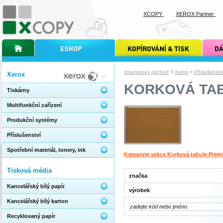
XCOPY
XEROX Partner
úvodní stránka xcopy
internetový obchod xcopy
kopírování a tisk xcopy
dárkové s
»
»
Internetový obchod
Xerox
Příslušenstv
Xerox
KORKOVÁ TAB
Tiskárny
Multifunkční zařízení
Produkční systémy
Příslušenství
Spotřební materiál, tonery, ink
Kategorie sekce Korková tabule Pre
Tisková média
značka
Kancelářský bílý papír
výrobek
Kancelářský bílý karton
Recyklovaný papír