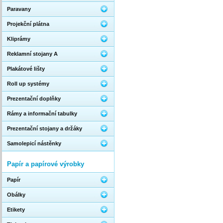
Paravany
Projekční plátna
Kliprámy
Reklamní stojany A
Plakátové lišty
Roll up systémy
Prezentační doplňky
Rámy a informační tabulky
Prezentační stojany a držáky
Samolepicí nástěnky
Papír a papírové výrobky
Papír
Obálky
Etikety