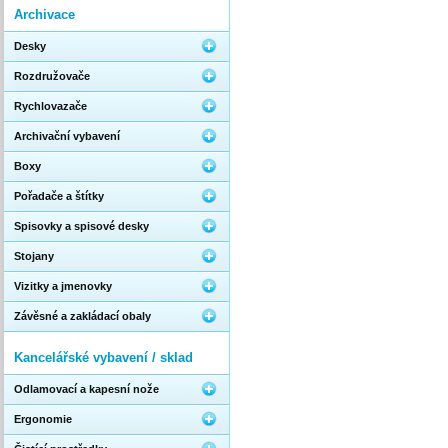
Archivace
Desky
Rozdružovače
Rychlovazače
Archivační vybavení
Boxy
Pořadače a štítky
Spisovky a spisové desky
Stojany
Vizitky a jmenovky
Závěsné a zakládací obaly
Kancelářské vybavení / sklad
Odlamovací a kapesní nože
Ergonomie