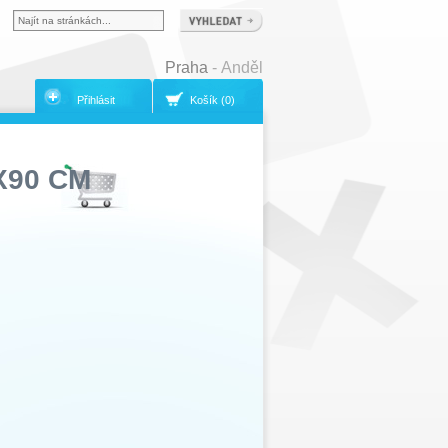
Praha
- Anděl
Přihlásit
Košík (0)
X90 CM