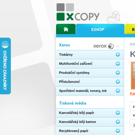
úvodní stránka xcopy
internetový obchod xcopy
kopírov
Int
Xerox
Tiskárny
Multifunkční zařízení
Produkční systémy
Příslušenství
Spotřební materiál, tonery, ink
Ka
Tisková média
z
Kancelářský bílý papír
v
Kancelářský bílý karton
Recyklovaný papír