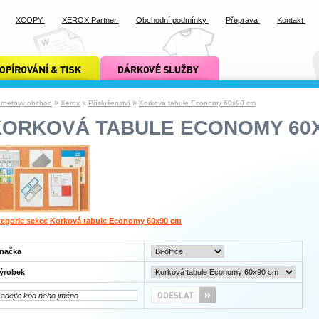
XCOPY
XEROX Partner
Obchodní podmínky
Přeprava
Kontakt
ání a tisk xcopy
dárkové služby xcopy
»
»
»
ernetový obchod
Xerox
Příslušenství
Korková tabule Economy 60x90 cm
KORKOVÁ TABULE ECONOMY 60
tegorie sekce Korková tabule Economy 60x90 cm
načka
ýrobek