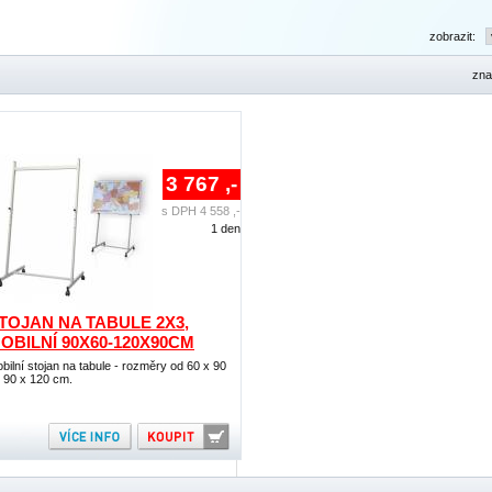
zobrazit:
zna
3 767 ,-
s DPH 4 558 ,-
1 den
TOJAN NA TABULE 2X3,
OBILNÍ 90X60-120X90CM
bilní stojan na tabule - rozměry od 60 x 90
 90 x 120 cm.