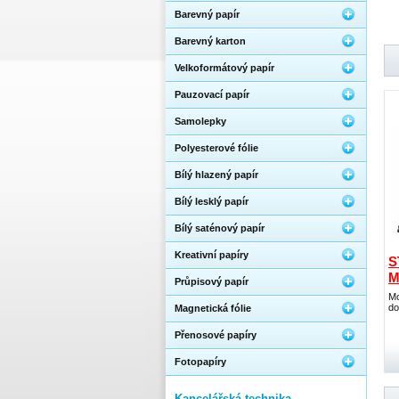
Barevný papír
Barevný karton
Velkoformátový papír
Pauzovací papír
Samolepky
Polyesterové fólie
Bílý hlazený papír
Bílý lesklý papír
Bílý saténový papír
Kreativní papíry
S
M
Průpisový papír
Mo
do
Magnetická fólie
Přenosové papíry
Fotopapíry
Kancelářská technika