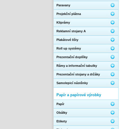
Paravany
Projekční plátna
Kliprámy
Reklamní stojany A
Plakátové lišty
Roll up systémy
Prezentační doplňky
Rámy a informační tabulky
Prezentační stojany a držáky
Samolepicí nástěnky
Papír a papírové výrobky
Papír
Obálky
Etikety