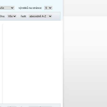
výrobků na stránce:
čka:
řadit: