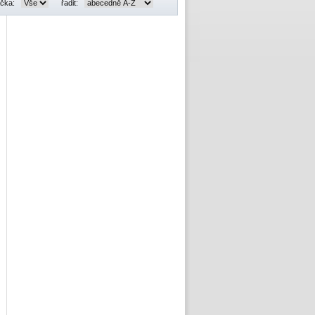
čka:
řadit: