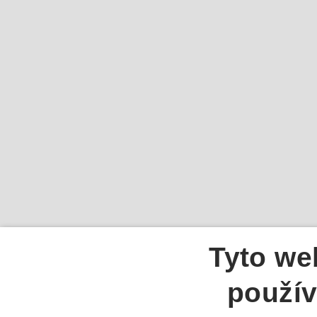
Tyto we
použív