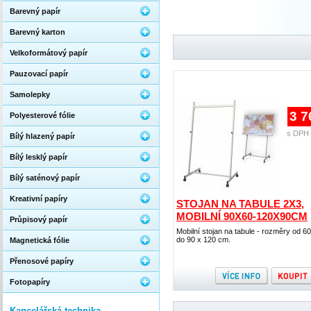
Barevný papír
Barevný karton
Velkoformátový papír
Pauzovací papír
Samolepky
3 7
Polyesterové fólie
s DPH 
Bílý hlazený papír
Bílý lesklý papír
Bílý saténový papír
Kreativní papíry
STOJAN NA TABULE 2X3,
MOBILNÍ 90X60-120X90CM
Průpisový papír
Mobilní stojan na tabule - rozměry od 60
do 90 x 120 cm.
Magnetická fólie
Přenosové papíry
Fotopapíry
Kancelářská technika