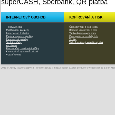
INTERNETOVÝ OBCHOD
KOPÍROVÁNÍ A TISK
Tisková média
Černobílý tisk a kopírování
Multifunkční zařízení
Barevné kopírování a tisk
Kancelářská technika
Vazba diplomových prací
Papír a papírové výrobky
Planografie - černobílý tisk
Kancelářské potřeby
Vizitky
Školní potřeby
Velkoformátový exteriérový tisk
Archivace
Restaurační, hotelové doplňky
Kancelářské vybavení / sklad
Vlastní tvorba
2026 © Xcopy |
www.xcopy.cz
|
info@xcopy.cz
|
mapa stránek
|
Xerox produkty
| webdesign od
Safari Me