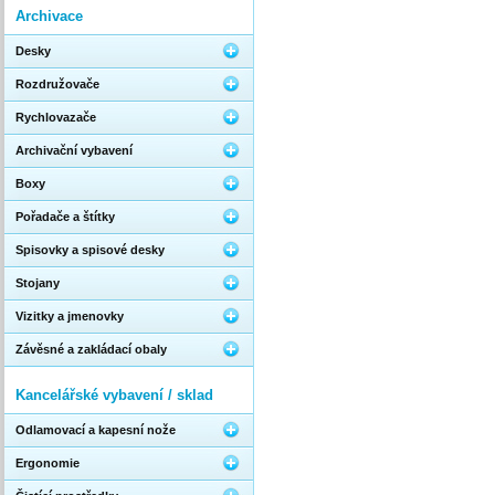
Archivace
Desky
Rozdružovače
Rychlovazače
Archivační vybavení
Boxy
Pořadače a štítky
Spisovky a spisové desky
Stojany
Vizitky a jmenovky
Závěsné a zakládací obaly
Kancelářské vybavení / sklad
Odlamovací a kapesní nože
Ergonomie