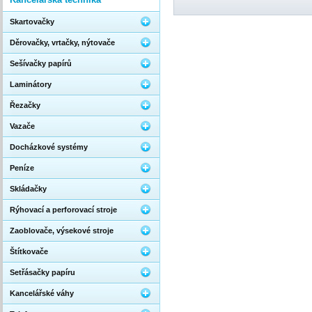
Skartovačky
Děrovačky, vrtačky, nýtovače
Sešívačky papírů
Laminátory
Řezačky
Vazače
Docházkové systémy
Peníze
Skládačky
Rýhovací a perforovací stroje
Zaoblovače, výsekové stroje
Štítkovače
Setřásačky papíru
Kancelářské váhy