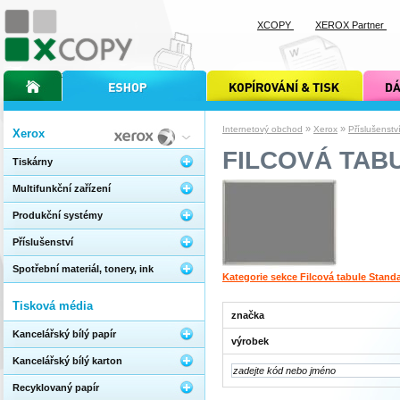
XCOPY
XEROX Partner
úvodní stránka xcopy
internetový obchod xcopy
kopírování a tisk xcopy
dárkové s
»
»
Internetový obchod
Xerox
Příslušenstv
Xerox
FILCOVÁ TAB
Tiskárny
Multifunkční zařízení
Produkční systémy
Příslušenství
Spotřební materiál, tonery, ink
Kategorie sekce Filcová tabule Stand
Tisková média
značka
Kancelářský bílý papír
výrobek
Kancelářský bílý karton
Recyklovaný papír