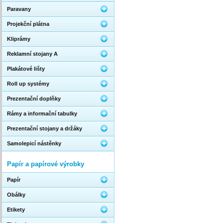
Paravany
Projekční plátna
Kliprámy
Reklamní stojany A
Plakátové lišty
Roll up systémy
Prezentační doplňky
Rámy a informační tabulky
Prezentační stojany a držáky
Samolepicí nástěnky
Papír a papírové výrobky
Papír
Obálky
Etikety