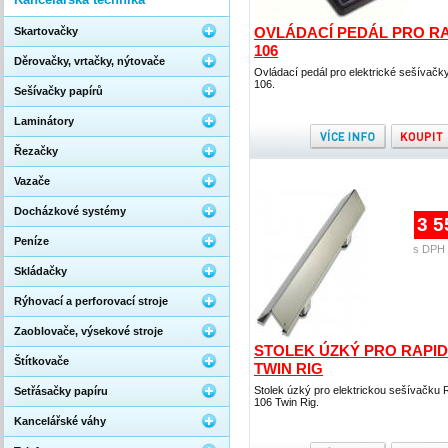
OVLÁDACÍ PEDÁL PRO R
Skartovačky
106
Děrovačky, vrtačky, nýtovače
Ovládací pedál pro elektrické sešívačk
106.
Sešívačky papírů
Laminátory
Řezačky
Vazače
Docházkové systémy
3 5
Peníze
s DPH 
Skládačky
Rýhovací a perforovací stroje
Zaoblovače, výsekové stroje
STOLEK ÚZKÝ PRO RAPID
Štítkovače
TWIN RIG
Stolek úzký pro elektrickou sešívačku 
Setřásačky papíru
106 Twin Rig.
Kancelářské váhy