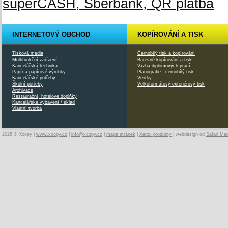
INTERNETOVÝ OBCHOD
KOPÍROVÁNÍ A TISK
Tisková média
Černobílý tisk a kopírování
Multifunkční zařízení
Barevné kopírování a tisk
Kancelářská technika
Vazba diplomových prací
Papír a papírové výrobky
Planografie - černobílý tisk
Kancelářské potřeby
Vizitky
Školní potřeby
Velkoformátový exteriérový tisk
Archivace
Restaurační, hotelové doplňky
Kancelářské vybavení / sklad
Vlastní tvorba
2026 © Xcopy |
www.xcopy.cz
|
info@xcopy.cz
|
mapa stránek
|
Xerox produkty
| webdesign od
Safari Me