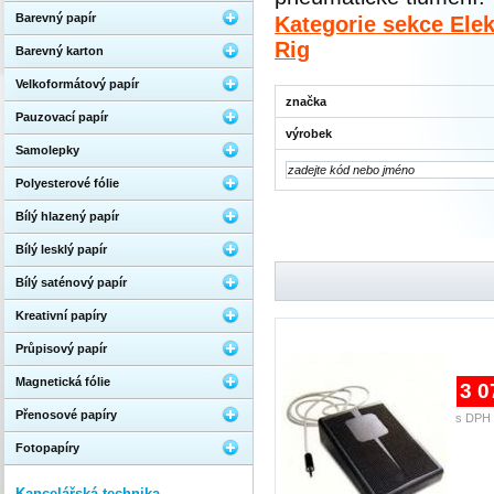
Barevný papír
Kategorie sekce Elek
Rig
Barevný karton
Velkoformátový papír
značka
Pauzovací papír
výrobek
Samolepky
Polyesterové fólie
Bílý hlazený papír
Bílý lesklý papír
Bílý saténový papír
Kreativní papíry
Průpisový papír
Magnetická fólie
3 0
Přenosové papíry
s DPH 
Fotopapíry
Kancelářská technika