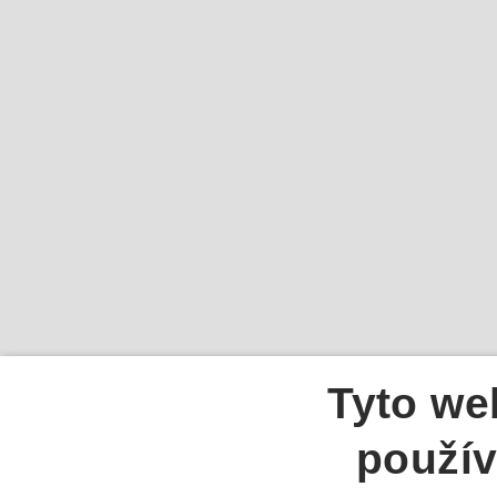
Tyto we
použív