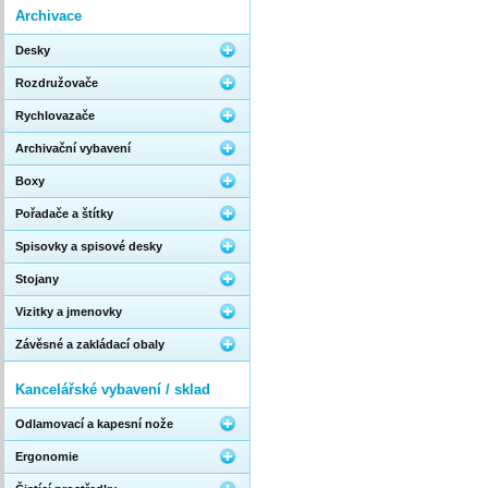
Archivace
Desky
Rozdružovače
Rychlovazače
Archivační vybavení
Boxy
Pořadače a štítky
Spisovky a spisové desky
Stojany
Vizitky a jmenovky
Závěsné a zakládací obaly
Kancelářské vybavení / sklad
Odlamovací a kapesní nože
Ergonomie