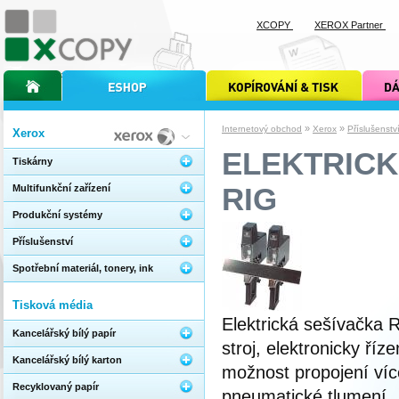
XCOPY
XEROX Partner
úvodní stránka xcopy
internetový obchod xcopy
kopírování a tisk xcopy
dárkové s
»
»
Internetový obchod
Xerox
Příslušenstv
Xerox
ELEKTRICK
Tiskárny
RIG
Multifunkční zařízení
Produkční systémy
Příslušenství
Spotřební materiál, tonery, ink
Tisková média
Elektrická sešívačka R
Kancelářský bílý papír
stroj, elektronicky říze
Kancelářský bílý karton
možnost propojení víc
Recyklovaný papír
pneumatické tlumení.