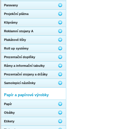
Paravany
Projekční plátna
Kliprámy
Reklamní stojany A
Plakátové lišty
Roll up systémy
Prezentační doplňky
Rámy a informační tabulky
Prezentační stojany a držáky
Samolepicí nástěnky
Papír a papírové výrobky
Papír
Obálky
Etikety