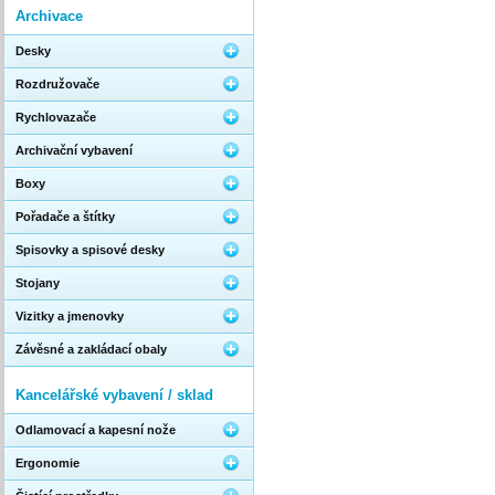
Archivace
Desky
Rozdružovače
Rychlovazače
Archivační vybavení
Boxy
Pořadače a štítky
Spisovky a spisové desky
Stojany
Vizitky a jmenovky
Závěsné a zakládací obaly
Kancelářské vybavení / sklad
Odlamovací a kapesní nože
Ergonomie