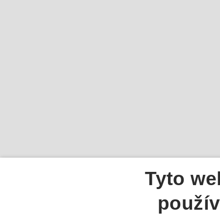
Tyto we
použív