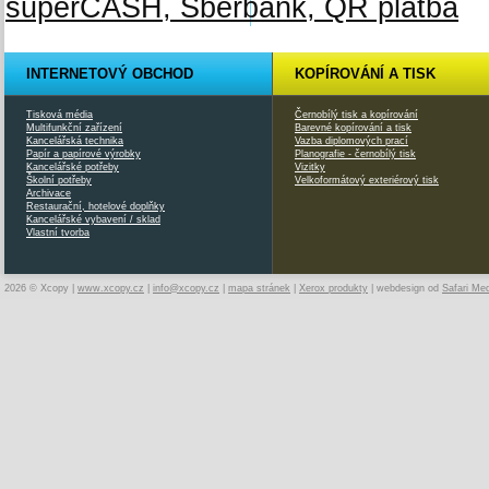
INTERNETOVÝ OBCHOD
KOPÍROVÁNÍ A TISK
Tisková média
Černobílý tisk a kopírování
Multifunkční zařízení
Barevné kopírování a tisk
Kancelářská technika
Vazba diplomových prací
Papír a papírové výrobky
Planografie - černobílý tisk
Kancelářské potřeby
Vizitky
Školní potřeby
Velkoformátový exteriérový tisk
Archivace
Restaurační, hotelové doplňky
Kancelářské vybavení / sklad
Vlastní tvorba
2026 © Xcopy |
www.xcopy.cz
|
info@xcopy.cz
|
mapa stránek
|
Xerox produkty
| webdesign od
Safari Me