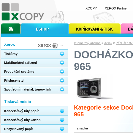
XCOPY
XEROX Partner
úvodní stránka xcopy
internetový obchod xcopy
kopírování a tisk xcopy
dárkové s
»
»
Internetový obchod
Xerox
Příslušenstv
Xerox
DOCHÁZKOV
Tiskárny
965
Multifunkční zařízení
Produkční systémy
Příslušenství
Spotřební materiál, tonery, ink
Tisková média
Kategorie sekce Do
Kancelářský bílý papír
965
Kancelářský bílý karton
značka
Recyklovaný papír