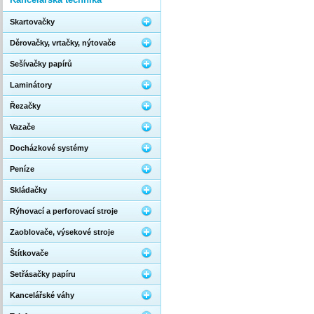
Skartovačky
Děrovačky, vrtačky, nýtovače
Sešívačky papírů
Laminátory
Řezačky
Vazače
Docházkové systémy
Peníze
Skládačky
Rýhovací a perforovací stroje
Zaoblovače, výsekové stroje
Štítkovače
Setřásačky papíru
Kancelářské váhy