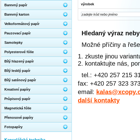
výrobek
Barevný papír
Barevný karton
Velkoformátový papír
Hledaný výraz neby
Pauzovací papír
Samolepky
Možné příčiny a řeše
Polyesterové fólie
zkuste jinou varian
Bílý hlazený papír
kontaktujte nás, 
Bílý lesklý papír
tel.: +420 257 215 3
Bílý saténový papír
fax: +420 257 323 37
Kreativní papíry
email:
kalas@xcopy.
Průpisový papír
další kontakty
Magnetická fólie
Přenosové papíry
Fotopapíry
Kancelářská technika