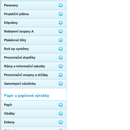
Paravany
Projekční plátna
Kliprámy
Reklamní stojany A
Plakátové lišty
Roll up systémy
Prezentační doplňky
Rámy a informační tabulky
Prezentační stojany a držáky
Samolepicí nástěnky
Papír a papírové výrobky
Papír
Obálky
Etikety