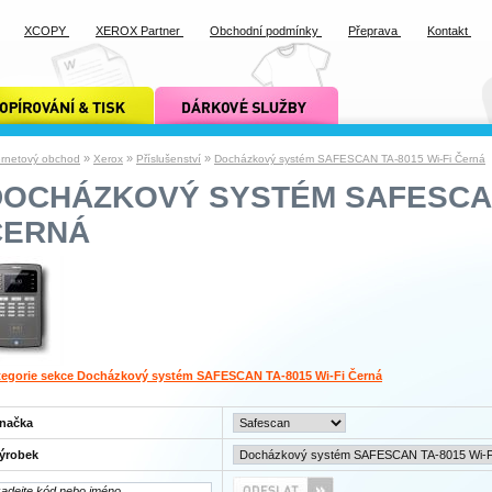
XCOPY
XEROX Partner
Obchodní podmínky
Přeprava
Kontakt
ání a tisk xcopy
dárkové služby xcopy
»
»
»
ernetový obchod
Xerox
Příslušenství
Docházkový systém SAFESCAN TA-8015 Wi-Fi Černá
OCHÁZKOVÝ SYSTÉM SAFESCAN 
ČERNÁ
tegorie sekce Docházkový systém SAFESCAN TA-8015 Wi-Fi Černá
načka
ýrobek