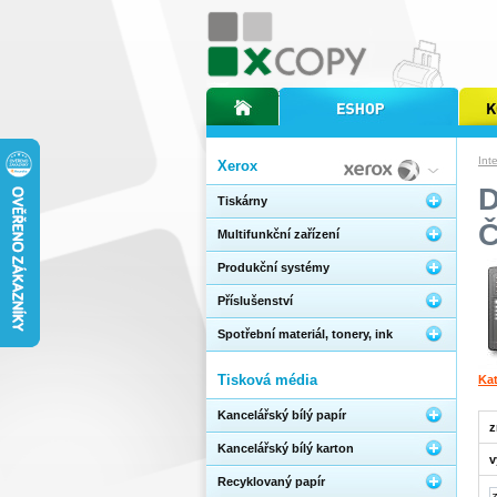
úvodní stránka xcopy
internetový obchod xcopy
kopírov
Int
Xerox
D
Tiskárny
Multifunkční zařízení
Produkční systémy
Příslušenství
Spotřební materiál, tonery, ink
Tisková média
Ka
Kancelářský bílý papír
z
Kancelářský bílý karton
v
Recyklovaný papír