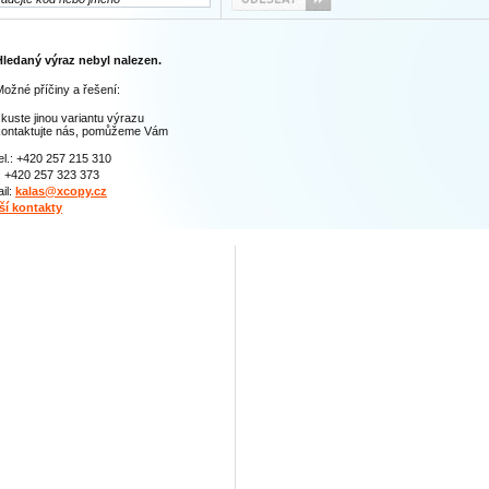
Hledaný výraz nebyl nalezen.
ožné příčiny a řešení:
kuste jinou variantu výrazu
kontaktujte nás, pomůžeme Vám
el.: +420 257 215 310
: +420 257 323 373
il:
kalas@xcopy.cz
ší kontakty