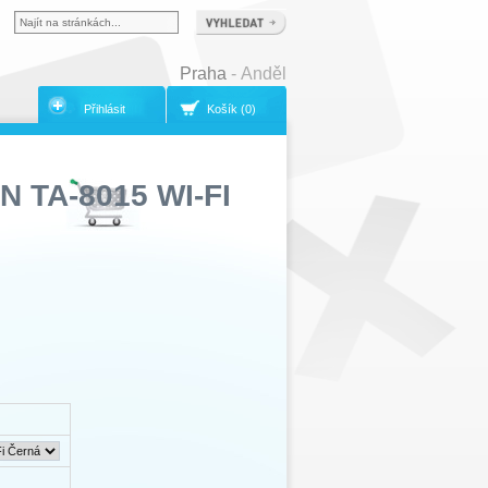
Praha
- Anděl
Přihlásit
Košík (0)
TA-8015 WI-FI