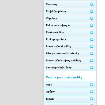
Paravany
Projekční plátna
Kliprámy
Reklamní stojany A
Plakátové lišty
Roll up systémy
Prezentační doplňky
Rámy a informační tabulky
Prezentační stojany a držáky
Samolepicí nástěnky
Papír a papírové výrobky
Papír
Obálky
Etikety