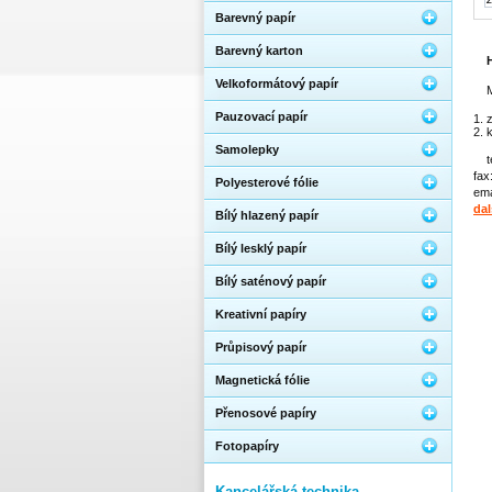
Barevný papír
Barevný karton
Velkoformátový papír
M
Pauzovací papír
z
Samolepky
t
fax
Polyesterové fólie
ema
dal
Bílý hlazený papír
Bílý lesklý papír
Bílý saténový papír
Kreativní papíry
Průpisový papír
Magnetická fólie
Přenosové papíry
Fotopapíry
Kancelářská technika