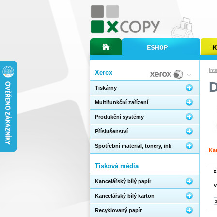
úvodní stránka xcopy
internetový obchod xcopy
kopírov
Int
Xerox
Tiskárny
Multifunkční zařízení
Produkční systémy
Příslušenství
Spotřební materiál, tonery, ink
Ka
Tisková média
z
Kancelářský bílý papír
v
Kancelářský bílý karton
Recyklovaný papír