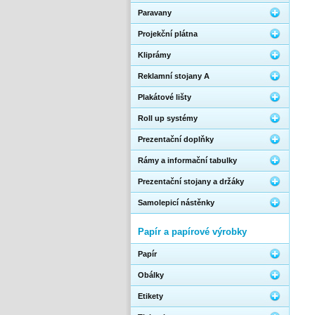
Paravany
Projekční plátna
Kliprámy
Reklamní stojany A
Plakátové lišty
Roll up systémy
Prezentační doplňky
Rámy a informační tabulky
Prezentační stojany a držáky
Samolepicí nástěnky
Papír a papírové výrobky
Papír
Obálky
Etikety