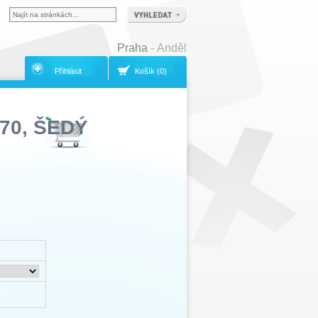
Praha
- Anděl
Přihlásit
Košík (0)
70, ŠEDÝ