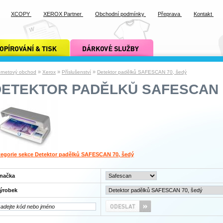
XCOPY
XEROX Partner
Obchodní podmínky
Přeprava
Kontakt
ání a tisk xcopy
dárkové služby xcopy
»
»
»
ernetový obchod
Xerox
Příslušenství
Detektor padělků SAFESCAN 70, šedý
DETEKTOR PADĚLKŮ SAFESCAN 
tegorie sekce Detektor padělků SAFESCAN 70, šedý
načka
ýrobek