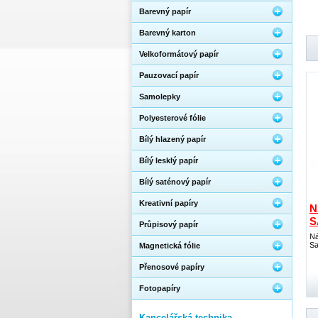
Barevný papír
Barevný karton
Velkoformátový papír
Pauzovací papír
Samolepky
Polyesterové fólie
Bílý hlazený papír
Bílý lesklý papír
Bílý saténový papír
Kreativní papíry
N
S
Průpisový papír
Ná
Sa
Magnetická fólie
Přenosové papíry
Fotopapíry
Kancelářská technika