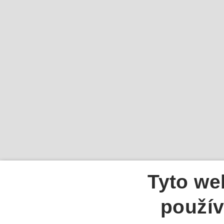
Tyto we
použív