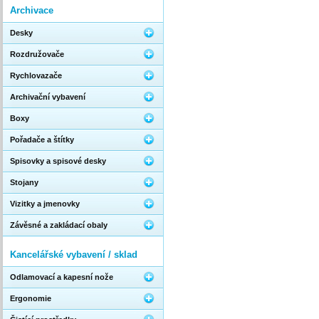
Archivace
Desky
Rozdružovače
Rychlovazače
Archivační vybavení
Boxy
Pořadače a štítky
Spisovky a spisové desky
Stojany
Vizitky a jmenovky
Závěsné a zakládací obaly
Kancelářské vybavení / sklad
Odlamovací a kapesní nože
Ergonomie