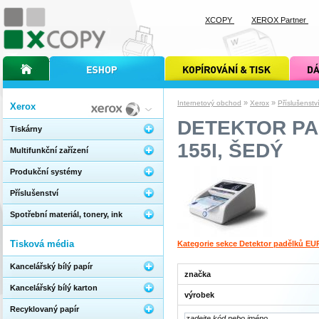
XCOPY
XEROX Partner
úvodní stránka xcopy
internetový obchod xcopy
kopírování a tisk xcopy
dárkové s
»
»
Internetový obchod
Xerox
Příslušenstv
Xerox
DETEKTOR P
Tiskárny
155I, ŠEDÝ
Multifunkční zařízení
Produkční systémy
Příslušenství
Spotřební materiál, tonery, ink
Tisková média
Kategorie sekce Detektor padělků EU
Kancelářský bílý papír
značka
Kancelářský bílý karton
výrobek
Recyklovaný papír