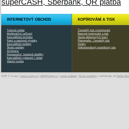
INTERNETOVÝ OBCHOD
KOPÍROVÁNÍ A TISK
Tisková média
Černobílý tisk a kopírování
Multifunkční zařízení
Barevné kopírování a tisk
Kancelářská technika
Vazba diplomových prací
Papír a papírové výrobky
Planografie - černobílý tisk
Kancelářské potřeby
Vizitky
Školní potřeby
Velkoformátový exteriérový tisk
Archivace
Restaurační, hotelové doplňky
Kancelářské vybavení / sklad
Vlastní tvorba
2026 © Xcopy |
www.xcopy.cz
|
info@xcopy.cz
|
mapa stránek
|
Xerox produkty
| webdesign od
Safari Me