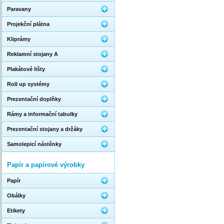
Paravany
Projekční plátna
Kliprámy
Reklamní stojany A
Plakátové lišty
Roll up systémy
Prezentační doplňky
Rámy a informační tabulky
Prezentační stojany a držáky
Samolepicí nástěnky
Papír a papírové výrobky
Papír
Obálky
Etikety