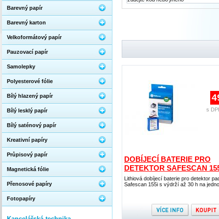
Barevný papír
Barevný karton
Velkoformátový papír
Pauzovací papír
Samolepky
Polyesterové fólie
4
Bílý hlazený papír
s DP
Bílý lesklý papír
Bílý saténový papír
Kreativní papíry
Průpisový papír
DOBÍJECÍ BATERIE PRO
DETEKTOR SAFESCAN 155
Magnetická fólie
Lithiová dobíjecí baterie pro detektor pa
Přenosové papíry
Safescan 155i s výdrží až 30 h na jedno 
Fotopapíry
Kancelářská technika