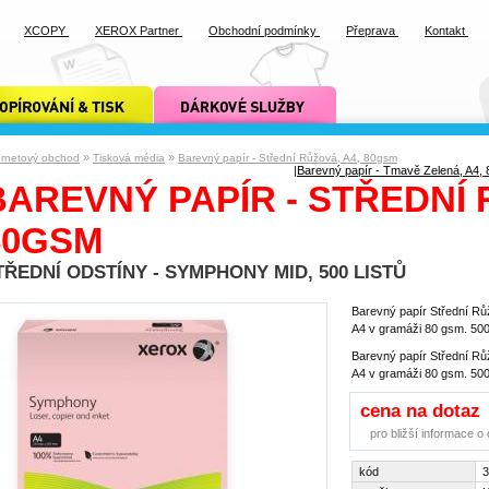
XCOPY
XEROX Partner
Obchodní podmínky
Přeprava
Kontakt
ání a tisk xcopy
dárkové služby xcopy
»
»
ernetový obchod
Tisková média
Barevný papír - Střední Růžová, A4, 80gsm
|
Barevný papír - Tmavě Zelená, A4,
BAREVNÝ PAPÍR - STŘEDNÍ 
80GSM
TŘEDNÍ ODSTÍNY - SYMPHONY MID, 500 LISTŮ
Barevný papír Střední Rů
A4 v gramáži 80 gsm. 500 
Barevný papír Střední Rů
A4 v gramáži 80 gsm. 500 
cena na dotaz
pro bližší informace 
kód