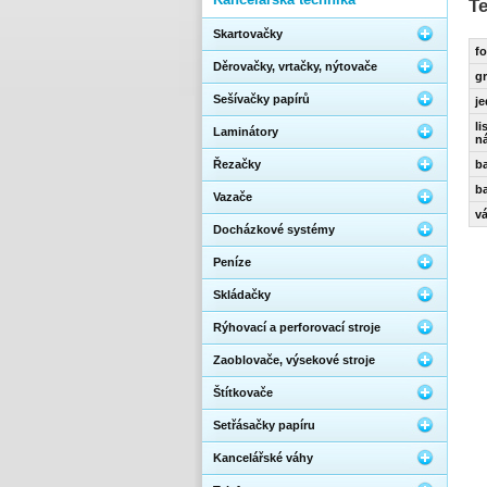
T
Skartovačky
fo
Děrovačky, vrtačky, nýtovače
g
Sešívačky papírů
j
li
Laminátory
n
Řezačky
ba
ba
Vazače
v
Docházkové systémy
Peníze
Skládačky
Rýhovací a perforovací stroje
Zaoblovače, výsekové stroje
Štítkovače
Setřásačky papíru
Kancelářské váhy