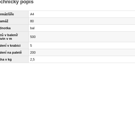
echnický popis
rmát/šíře
A4
ramáž
80
ednotka
bal
stů v balení/
500
ávin v m
lení v krabici
5
lení na paletě
200
áha v kg
2,5