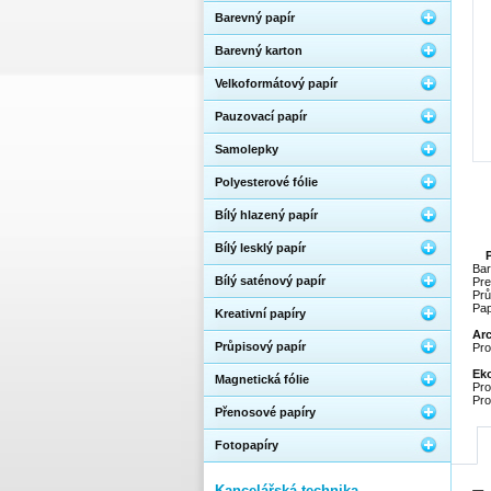
Barevný papír
Barevný karton
Velkoformátový papír
Pauzovací papír
Samolepky
Polyesterové fólie
Bílý hlazený papír
Bílý lesklý papír
Bar
Bílý saténový papír
Pre
Prů
Pap
Kreativní papíry
Ar
Průpisový papír
Pro
Eko
Magnetická fólie
Pro
Pro
Přenosové papíry
Fotopapíry
Kancelářská technika