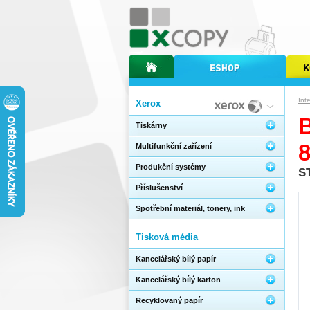
úvodní stránka xcopy
internetový obchod xcopy
kopírov
Int
Xerox
Tiskárny
Multifunkční zařízení
Produkční systémy
S
Příslušenství
Spotřební materiál, tonery, ink
Tisková média
Kancelářský bílý papír
Kancelářský bílý karton
Recyklovaný papír