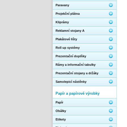
Paravany
Projekční plátna
Kliprámy
Reklamní stojany A
Plakátové lišty
Roll up systémy
Prezentační doplňky
Rámy a informační tabulky
Prezentační stojany a držáky
Samolepicí nástěnky
Papír a papírové výrobky
Papír
Obálky
Etikety