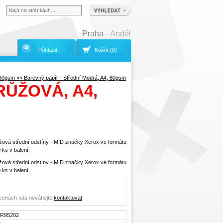
Praha
- Anděl
Přihlásit
Košík (0)
 80gsm »
« Barevný papír - Střední Modrá, A4, 80gsm
RŮŽOVÁ, A4,
žová střední odstíny - MID značky Xerox ve formátu
ks v balení.
žová střední odstíny - MID značky Xerox ve formátu
ks v balení.
o cenách nás neváhejte
kontaktovat
3R95202