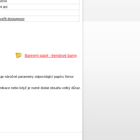
erox
4 dní
veřit dostupnost
Barevný papír - trendové barvy
uje náročné parametry odpovídající papíru Xerox
munikace nebo když je nutné dodat obsahu velký důraz.