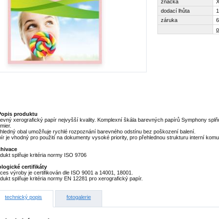
značka
X
dodací lhůta
1
záruka
6
o
Popis produktu
evný xerografický papír nejvyšší kvality. Komplexní škála barevných papírů Symphony splň
mier.
hledný obal umožňuje rychlé rozpoznání barevného odstínu bez poškození balení.
ír je vhodný pro použití na dokumenty vysoké priority, pro přehlednou strukturu interní ko
chivace
dukt splňuje kritéria normy ISO 9706
logické certifikáty
ces výroby je certifikován dle ISO 9001 a 14001, 18001.
dukt splňuje kritéria normy EN 12281 pro xerografický papír.
technický popis
fotogalerie