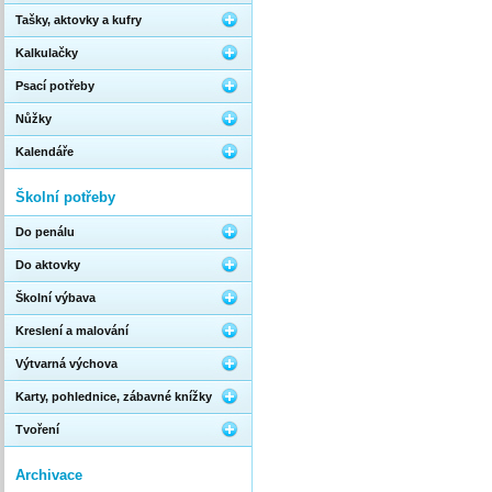
Tašky, aktovky a kufry
Kalkulačky
Psací potřeby
Nůžky
Kalendáře
Školní potřeby
Do penálu
Do aktovky
Školní výbava
Kreslení a malování
Výtvarná výchova
Karty, pohlednice, zábavné knížky
Tvoření
Archivace