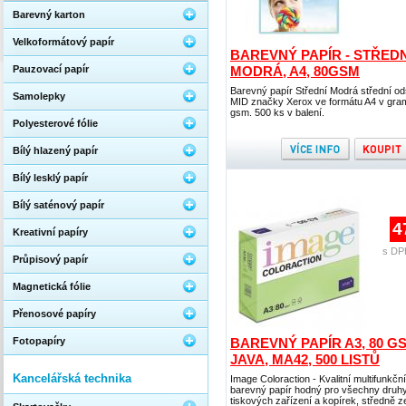
Barevný karton
Velkoformátový papír
BAREVNÝ PAPÍR - STŘEDN
Pauzovací papír
MODRÁ, A4, 80GSM
Barevný papír Střední Modrá střední od
Samolepky
MID značky Xerox ve formátu A4 v gra
gsm. 500 ks v balení.
Polyesterové fólie
Bílý hlazený papír
Bílý lesklý papír
Bílý saténový papír
4
Kreativní papíry
s DP
Průpisový papír
Magnetická fólie
Přenosové papíry
Fotopapíry
BAREVNÝ PAPÍR A3, 80 G
JAVA, MA42, 500 LISTŮ
Kancelářská technika
Image Coloraction - Kvalitní multifunkční
barevný papír hodný pro všechny druh
tiskových zařízení a kopírek, středně z