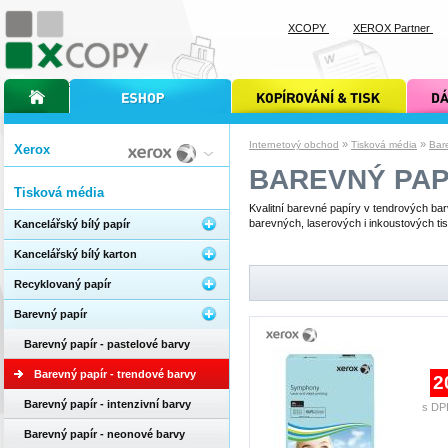
XCOPY
XEROX Partner
úvodní stránka xcopy
internetový obchod xcopy
kopírování a tisk xcopy
dárkové s
»
»
Internetový obchod
Tisková média
Bar
Xerox
BAREVNÝ PAP
Tisková média
Kvalitní barevné papíry v tendrových ba
barevných, laserových i inkoustových ti
Kancelářský bílý papír
Kancelářský bílý karton
Recyklovaný papír
Barevný papír
Barevný papír - pastelové barvy
Barevný papír - trendové barvy
2
Barevný papír - intenzivní barvy
s DP
Barevný papír - neonové barvy