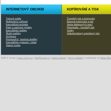
INTERNETOVÝ OBCHOD
KOPÍROVÁNÍ A TISK
Tisková média
Černobílý tisk a kopírování
Multifunkční zařízení
Barevné kopírování a tisk
Kancelářská technika
Vazba diplomových prací
Papír a papírové výrobky
Planografie - černobílý tisk
Kancelářské potřeby
Vizitky
Školní potřeby
Velkoformátový exteriérový tisk
Archivace
Restaurační, hotelové doplňky
Kancelářské vybavení / sklad
Vlastní tvorba
2026 © Xcopy |
www.xcopy.cz
|
info@xcopy.cz
|
mapa stránek
|
Xerox produkty
| webdesign od
Safari Me