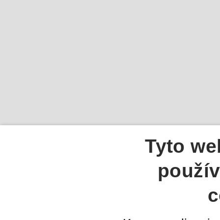
Tyto we
použív
c