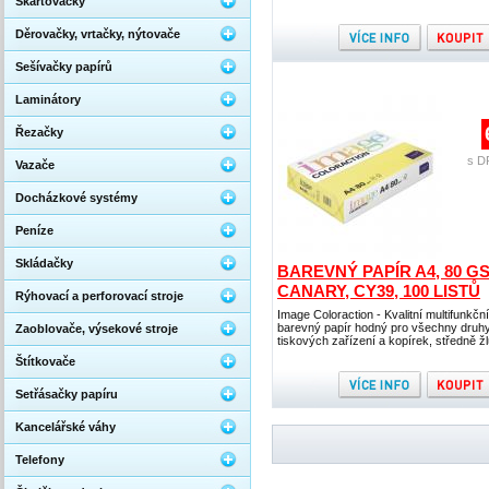
Skartovačky
Děrovačky, vrtačky, nýtovače
Sešívačky papírů
Laminátory
Řezačky
s D
Vazače
Docházkové systémy
Peníze
Skládačky
BAREVNÝ PAPÍR A4, 80 G
CANARY, CY39, 100 LISTŮ
Rýhovací a perforovací stroje
Image Coloraction - Kvalitní multifunkční
barevný papír hodný pro všechny druh
Zaoblovače, výsekové stroje
tiskových zařízení a kopírek, středně žl
Štítkovače
Setřásačky papíru
Kancelářské váhy
Telefony