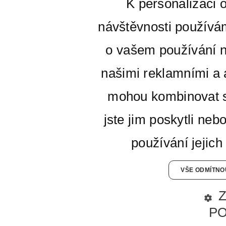
K personalizaci 
návštěvnosti používá
o vašem používání n
našimi reklamními a a
mohou kombinovat s
jste jim poskytli neb
používání jejich
VŠE ODMÍTNO
P