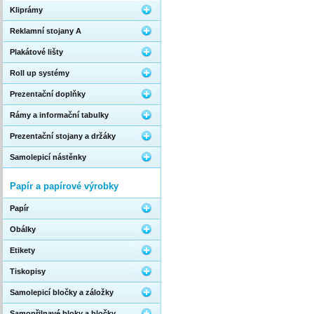
Kliprámy
Reklamní stojany A
Plakátové lišty
Roll up systémy
Prezentační doplňky
Rámy a informační tabulky
Prezentační stojany a držáky
Samolepicí nástěnky
Papír a papírové výrobky
Papír
Obálky
Etikety
Tiskopisy
Samolepicí bločky a záložky
Samopřilnavé bloky a bločky