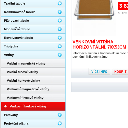
Textilní tabule
3 8
Kombinované tabule
s DPH 
Plánovací tabule
Moderační tabule
Revolverové tabule
VENKOVNÍ VITRÍNA,
Triptychy
HORIZONTÁLNÍ, 70X53CM
Informační vitrína s horizontálním oteví
Vitríny
pevném hliníkovém rámu.
Vnitřní magnetické vitríny
Vnitřní filcové vitríny
Vnitřní korkové vitríny
Venkovní magnetické vitríny
Venkovní filvcové vitríny
Venkovní korkové vitríny
Paravany
Projekční plátna