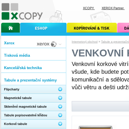
XCOPY
XEROX Partner
úvodní stránka xcopy
internetový obchod xcopy
kopírování a tisk xcopy
dárkové s
»
Internetový obchod
Tabule a prezentačn
Xerox
VENKOVNÍ 
Tisková média
Venkovní korkové vitrí
Kancelářská technika
všude, kde budete potř
komunikační a sdělova
Tabule a prezentační systémy
vůči větru a dešti udr
Flipcharty
Magnetické tabule
Skleněné magnetické tabule
Tabule popisovatelné křídou
Korkové tabule