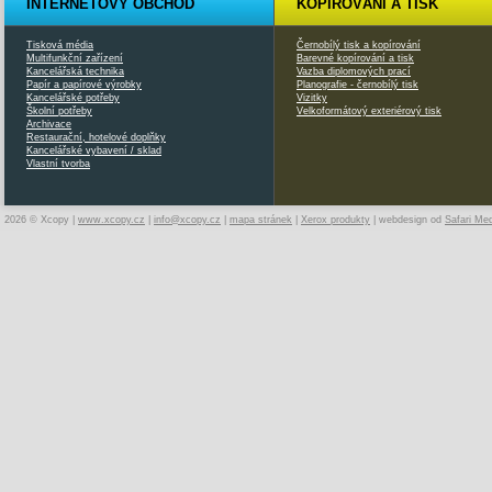
INTERNETOVÝ OBCHOD
KOPÍROVÁNÍ A TISK
Tisková média
Černobílý tisk a kopírování
Multifunkční zařízení
Barevné kopírování a tisk
Kancelářská technika
Vazba diplomových prací
Papír a papírové výrobky
Planografie - černobílý tisk
Kancelářské potřeby
Vizitky
Školní potřeby
Velkoformátový exteriérový tisk
Archivace
Restaurační, hotelové doplňky
Kancelářské vybavení / sklad
Vlastní tvorba
2026 © Xcopy |
www.xcopy.cz
|
info@xcopy.cz
|
mapa stránek
|
Xerox produkty
| webdesign od
Safari Me