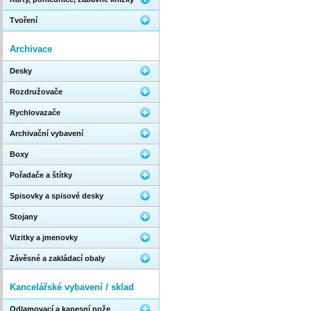
Tvoření
Archivace
Desky
Rozdružovače
Rychlovazače
Archivační vybavení
Boxy
Pořadače a štítky
Spisovky a spisové desky
Stojany
Vizitky a jmenovky
Závěsné a zakládací obaly
Kancelářské vybavení / sklad
Odlamovací a kapesní nože