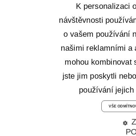
K personalizaci 
návštěvnosti používá
o vašem používání n
našimi reklamními a a
mohou kombinovat s
jste jim poskytli neb
používání jejich
VŠE ODMÍTNO
P