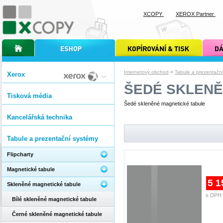
XCOPY
XEROX Partner
úvodní stránka xcopy
internetový obchod xcopy
kopírování a tisk xcopy
dárkové s
»
Internetový obchod
Tabule a prezentačn
Xerox
ŠEDÉ SKLENĚ
Tisková média
Šedé skleněné magnetické tabule
Kancelářská technika
Tabule a prezentační systémy
Flipcharty
Magnetické tabule
5 1
Skleněné magnetické tabule
s DPH 
Bílé skleněné magnetické tabule
Černé skleněné magnetické tabule