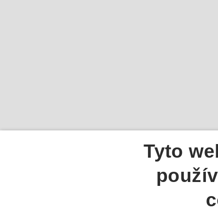
Tyto we
použív
c