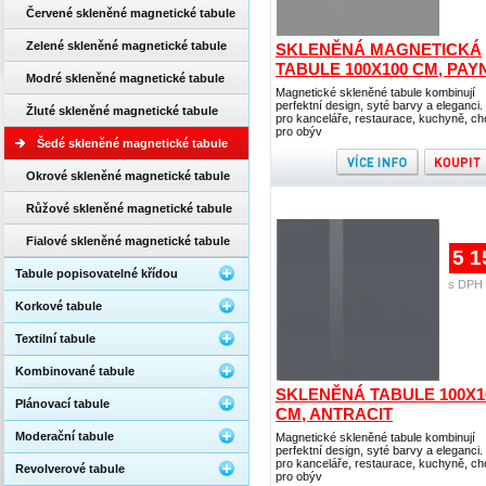
Červené skleněné magnetické tabule
Zelené skleněné magnetické tabule
SKLENĚNÁ MAGNETICKÁ
TABULE 100X100 CM, PAY
Modré skleněné magnetické tabule
Magnetické skleněné tabule kombinují
perfektní design, syté barvy a eleganci. 
Žluté skleněné magnetické tabule
pro kanceláře, restaurace, kuchyně, cho
pro obýv
Šedé skleněné magnetické tabule
Okrové skleněné magnetické tabule
Růžové skleněné magnetické tabule
Fialové skleněné magnetické tabule
5 1
Tabule popisovatelné křídou
s DPH 
Korkové tabule
Textilní tabule
Kombinované tabule
SKLENĚNÁ TABULE 100X1
Plánovací tabule
CM, ANTRACIT
Moderační tabule
Magnetické skleněné tabule kombinují
perfektní design, syté barvy a eleganci. 
pro kanceláře, restaurace, kuchyně, cho
Revolverové tabule
pro obýv