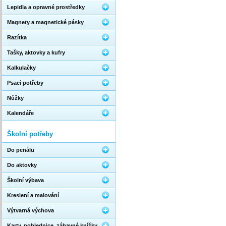
Lepidla a opravné prostředky
Magnety a magnetické pásky
Razítka
Tašky, aktovky a kufry
Kalkulačky
Psací potřeby
Nůžky
Kalendáře
Školní potřeby
Do penálu
Do aktovky
Školní výbava
Kreslení a malování
Výtvarná výchova
Karty, pohlednice, zábavné knížky