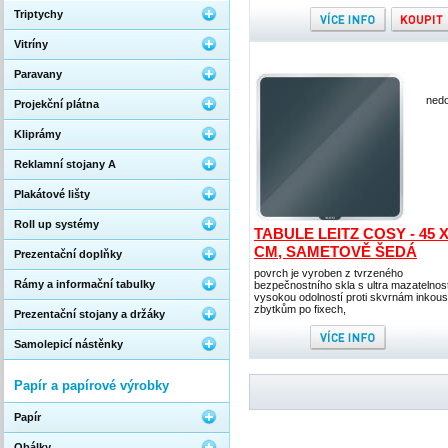
Triptychy
Vitríny
Paravany
nedo
Projekční plátna
Kliprámy
Reklamní stojany A
Plakátové lišty
Roll up systémy
TABULE LEITZ COSY - 45 X
CM, SAMETOVĚ ŠEDÁ
Prezentační doplňky
povrch je vyroben z tvrzeného
Rámy a informační tabulky
bezpečnostního skla s ultra mazatelnost
vysokou odolností proti skvrnám inkous
zbytkům po fixech,
Prezentační stojany a držáky
Samolepicí nástěnky
Papír a papírové výrobky
Papír
Obálky