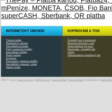
INTERNETOVÝ OBCHOD
KOPÍROVÁNÍ A TISK
Tisková média
Černobílý tisk a kopírování
Multifunkční zařízení
Barevné kopírování a tisk
Kancelářská technika
Vazba diplomových prací
Papír a papírové výrobky
Planografie - černobílý tisk
Kancelářské potřeby
Vizitky
Školní potřeby
Velkoformátový exteriérový tisk
Archivace
Restaurační, hotelové doplňky
Kancelářské vybavení / sklad
Vlastní tvorba
2026 © Xcopy |
www.xcopy.cz
|
info@xcopy.cz
|
mapa stránek
|
Xerox produkty
| webdesign od
Safari Me