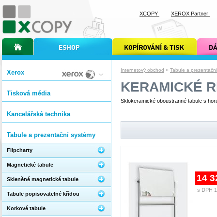
XCOPY
XEROX Partner
úvodní stránka xcopy
internetový obchod xcopy
kopírování a tisk xcopy
dárkové s
»
Internetový obchod
Tabule a prezentačn
Xerox
KERAMICKÉ 
Tisková média
Sklokeramické oboustranné tabule s hori
Kancelářská technika
Tabule a prezentační systémy
Flipcharty
Magnetické tabule
14 3
Skleněné magnetické tabule
s DPH 1
Tabule popisovatelné křídou
Korkové tabule