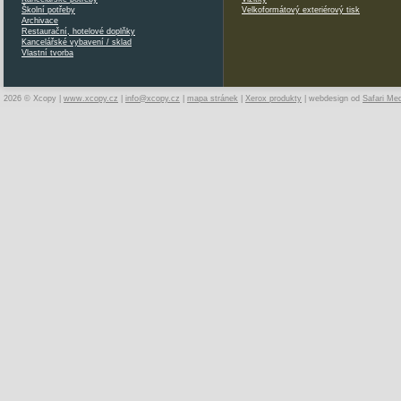
Školní potřeby
Velkoformátový exteriérový tisk
Archivace
Restaurační, hotelové doplňky
Kancelářské vybavení / sklad
Vlastní tvorba
2026 © Xcopy |
www.xcopy.cz
|
info@xcopy.cz
|
mapa stránek
|
Xerox produkty
| webdesign od
Safari Me