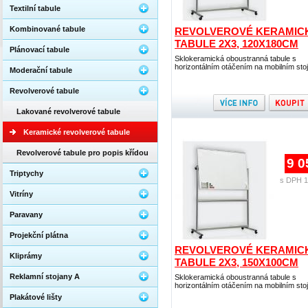
Textilní tabule
Kombinované tabule
REVOLVEROVÉ KERAMIC
TABULE 2X3, 120X180CM
Plánovací tabule
Sklokeramická oboustranná tabule s
horizontálním otáčením na mobilním sto
Moderační tabule
Revolverové tabule
Lakované revolverové tabule
Keramické revolverové tabule
Revolverové tabule pro popis křídou
9 0
Triptychy
s DPH 1
Vitríny
Paravany
Projekční plátna
REVOLVEROVÉ KERAMIC
Kliprámy
TABULE 2X3, 150X100CM
Reklamní stojany A
Sklokeramická oboustranná tabule s
horizontálním otáčením na mobilním sto
Plakátové lišty