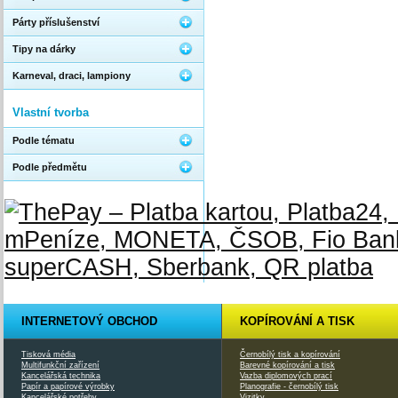
Párty příslušenství
Tipy na dárky
Karneval, draci, lampiony
Vlastní tvorba
Podle tématu
Podle předmětu
INTERNETOVÝ OBCHOD
KOPÍROVÁNÍ A TISK
Tisková média
Černobílý tisk a kopírování
Multifunkční zařízení
Barevné kopírování a tisk
Kancelářská technika
Vazba diplomových prací
Papír a papírové výrobky
Planografie - černobílý tisk
Kancelářské potřeby
Vizitky