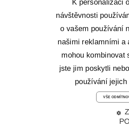
K personalizaci 
návštěvnosti používá
o vašem používání n
našimi reklamními a a
mohou kombinovat s
jste jim poskytli neb
používání jejich
VŠE ODMÍTNO
P