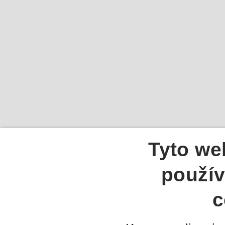
Tyto we
použív
c