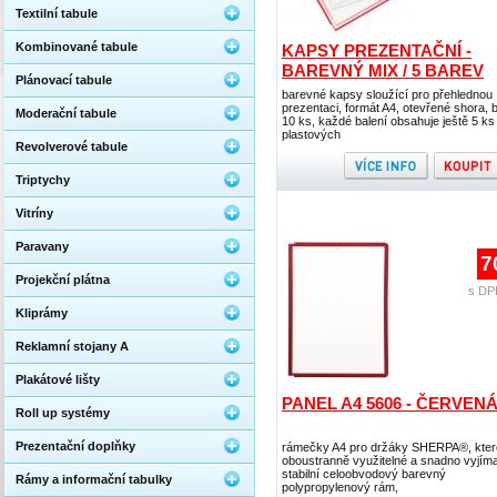
Textilní tabule
Kombinované tabule
KAPSY PREZENTAČNÍ -
BAREVNÝ MIX / 5 BAREV
Plánovací tabule
barevné kapsy sloužící pro přehlednou
prezentaci, formát A4, otevřené shora, b
Moderační tabule
10 ks, každé balení obsahuje ještě 5 ks
plastových
Revolverové tabule
Triptychy
Vitríny
Paravany
7
Projekční plátna
s DP
Kliprámy
Reklamní stojany A
Plakátové lišty
PANEL A4 5606 - ČERVEN
Roll up systémy
Prezentační doplňky
rámečky A4 pro držáky SHERPA®, kter
oboustranně využitelné a snadno vyjíma
stabilní celoobvodový barevný
Rámy a informační tabulky
polypropylenový rám,