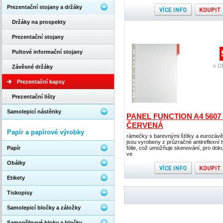
Prezentační stojany a držáky
Držáky na prospekty
Prezentační stojany
Pultové informační stojany
s D
Závěsné držáky
Prezentační kapsy
Prezentační lišty
Samolepicí nástěnky
PANEL FUNCTION A4 5607 
ČERVENÁ
Papír a papírové výrobky
rámečky s barevnými štítky a eurozáv
jsou vyrobeny z průzračné antireflexní 
Papír
fólie, což umožňuje skenování, pro do
ve
Obálky
Etikety
Tiskopisy
Samolepicí bločky a záložky
Samopřilnavé bloky a bločky