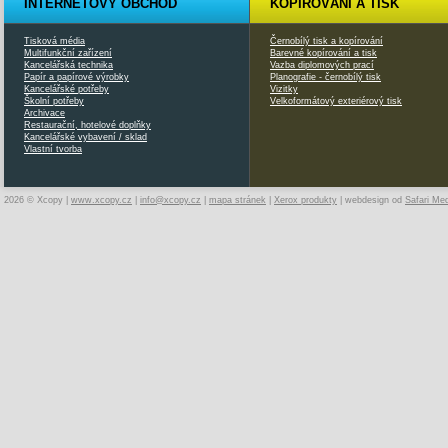
INTERNETOVÝ OBCHOD
KOPÍROVÁNÍ A TISK
Tisková média
Černobílý tisk a kopírování
Multifunkční zařízení
Barevné kopírování a tisk
Kancelářská technika
Vazba diplomových prací
Papír a papírové výrobky
Planografie - černobílý tisk
Kancelářské potřeby
Vizitky
Školní potřeby
Velkoformátový exteriérový tisk
Archivace
Restaurační, hotelové doplňky
Kancelářské vybavení / sklad
Vlastní tvorba
2026 © Xcopy |
www.xcopy.cz
|
info@xcopy.cz
|
mapa stránek
|
Xerox produkty
| webdesign od
Safari Me