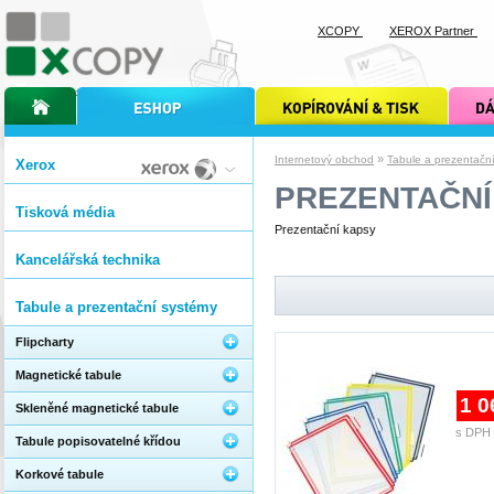
XCOPY
XEROX Partner
úvodní stránka xcopy
internetový obchod xcopy
kopírování a tisk xcopy
dárkové s
»
Internetový obchod
Tabule a prezentačn
Xerox
PREZENTAČNÍ
Tisková média
Prezentační kapsy
Kancelářská technika
Tabule a prezentační systémy
Flipcharty
Magnetické tabule
1 0
Skleněné magnetické tabule
s DPH 
Tabule popisovatelné křídou
Korkové tabule