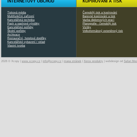
INTERNETOVÝ OBCHOD
KOPÍROVÁNÍ A TISK
Tisková média
Černobílý tisk a kopírování
Multifunkční zařízení
Barevné kopírování a tisk
Kancelářská technika
Vazba diplomových prací
Papír a papírové výrobky
Planografie - černobílý tisk
Kancelářské potřeby
Vizitky
Školní potřeby
Velkoformátový exteriérový tisk
Archivace
Restaurační, hotelové doplňky
Kancelářské vybavení / sklad
Vlastní tvorba
2026 © Xcopy |
www.xcopy.cz
|
info@xcopy.cz
|
mapa stránek
|
Xerox produkty
| webdesign od
Safari Me