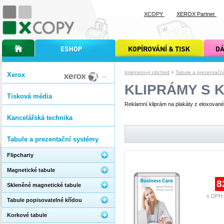
XCOPY
XEROX Partner
úvodní stránka xcopy
internetový obchod xcopy
kopírování a tisk xcopy
dárkové s
»
Internetový obchod
Tabule a prezentačn
Xerox
KLIPRÁMY S 
Tisková média
Reklamní kliprám na plakáty z eloxované
Kancelářská technika
Tabule a prezentační systémy
Flipcharty
Magnetické tabule
8
Skleněné magnetické tabule
s DPH 
Tabule popisovatelné křídou
Korkové tabule