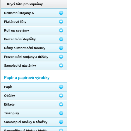
Krycí fólie pro kliprámy
Reklamní stojany A
Plakátové lišty
Roll up systémy
Prezentační doplňky
Rámy a informační tabulky
Prezentační stojany a držáky
Samolepicí nástěnky
Papír a papírové výrobky
Papír
Obálky
Etikety
Tiskopisy
Samolepicí bločky a záložky
Samopřilnavé bloky a bločky