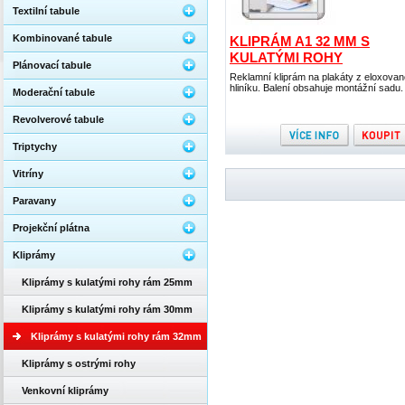
Textilní tabule
Kombinované tabule
KLIPRÁM A1 32 MM S
KULATÝMI ROHY
Plánovací tabule
Reklamní kliprám na plakáty z eloxova
hliníku. Balení obsahuje montážní sadu.
Moderační tabule
Revolverové tabule
Triptychy
Vitríny
Paravany
Projekční plátna
Kliprámy
Kliprámy s kulatými rohy rám 25mm
Kliprámy s kulatými rohy rám 30mm
Kliprámy s kulatými rohy rám 32mm
Kliprámy s ostrými rohy
Venkovní kliprámy