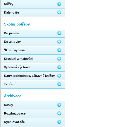
Nůžky
Kalendáře
Školní potřeby
Do penálu
Do aktovky
Školní výbava
Kreslení a malování
Výtvarná výchova
Karty, pohlednice, zábavné knížky
Tvoření
Archivace
Desky
Rozdružovače
Rychlovazače