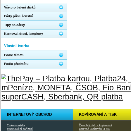
Vše pro balení dárků
Párty příslušenství
Tipy na dárky
Karneval, draci, lampiony
Vlastní tvorba
Podle tématu
Podle předmětu
INTERNETOVÝ OBCHOD
KOPÍROVÁNÍ A TISK
Tisková média
Černobílý tisk a kopírování
Multifunkční zařízení
Barevné kopírování a tisk