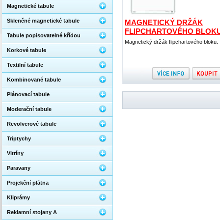
Magnetické tabule
Skleněné magnetické tabule
MAGNETICKÝ DRŽÁK
FLIPCHARTOVÉHO BLOK
Tabule popisovatelné křídou
Magnetický držák flipchartového bloku.
Korkové tabule
Textilní tabule
Kombinované tabule
Plánovací tabule
Moderační tabule
Revolverové tabule
Triptychy
Vitríny
Paravany
Projekční plátna
Kliprámy
Reklamní stojany A