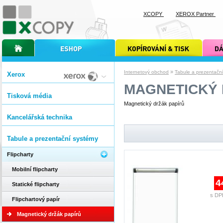
XCOPY
XEROX Partner
úvodní stránka xcopy
internetový obchod xcopy
kopírování a tisk xcopy
dárkové s
»
Internetový obchod
Tabule a prezentačn
Xerox
MAGNETICKÝ 
Tisková média
Magnetický držák papírů
Kancelářská technika
Tabule a prezentační systémy
Flipcharty
Mobilní flipcharty
4
Statické flipcharty
s DP
Flipchartový papír
Magnetický držák papírů