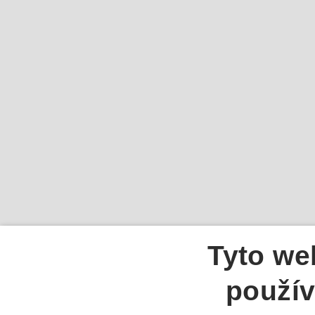
Tyto we
použív