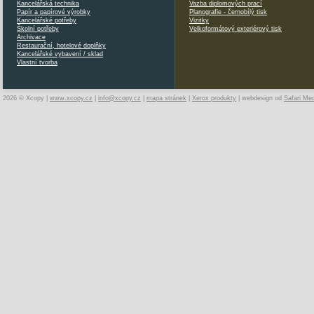
Kancelářská technika
Vazba diplomových prací
Papír a papírové výrobky
Planografie - černobílý tisk
Kancelářské potřeby
Vizitky
Školní potřeby
Velkoformátový exteriérový tisk
Archivace
Restaurační, hotelové doplňky
Kancelářské vybavení / sklad
Vlastní tvorba
2026 © Xcopy |
www.xcopy.cz
|
info@xcopy.cz
|
mapa stránek
|
Xerox produkty
| webdesign od
Safari Me