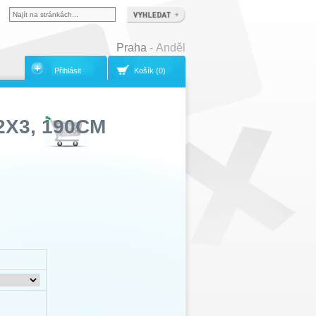
Praha
- Anděl
Přihlásit
Košík (0)
X3, 190CM