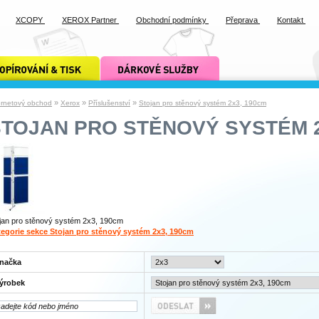
XCOPY
XEROX Partner
Obchodní podmínky
Přeprava
Kontakt
ání a tisk xcopy
dárkové služby xcopy
»
»
»
ernetový obchod
Xerox
Příslušenství
Stojan pro stěnový systém 2x3, 190cm
STOJAN PRO STĚNOVÝ SYSTÉM 2
jan pro stěnový systém 2x3, 190cm
egorie sekce Stojan pro stěnový systém 2x3, 190cm
načka
ýrobek