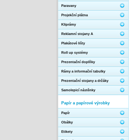
Paravany
Projekční plátna
Kliprámy
Reklamní stojany A
Plakátové lišty
Roll up systémy
Prezentační doplňky
Rámy a informační tabulky
Prezentační stojany a držáky
Samolepicí nástěnky
Papír a papírové výrobky
Papír
Obálky
Etikety