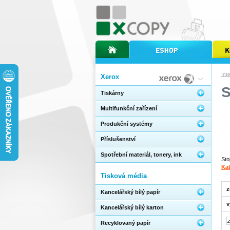
úvodní stránka xcopy
internetový obchod xcopy
kopírov
Int
Xerox
Tiskárny
Multifunkční zařízení
Produkční systémy
Příslušenství
Spotřební materiál, tonery, ink
Sto
Kat
Tisková média
z
Kancelářský bílý papír
v
Kancelářský bílý karton
Recyklovaný papír