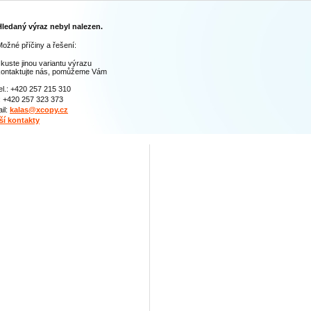
Hledaný výraz nebyl nalezen.
ožné příčiny a řešení:
kuste jinou variantu výrazu
kontaktujte nás, pomůžeme Vám
el.: +420 257 215 310
: +420 257 323 373
il:
kalas@xcopy.cz
ší kontakty