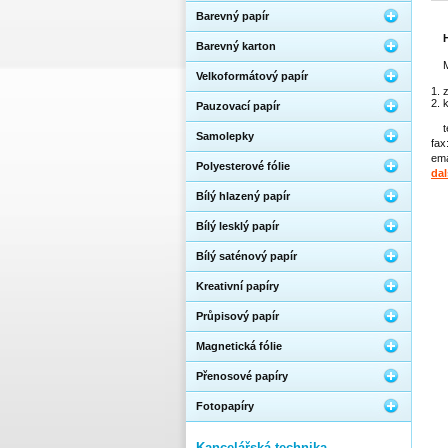
Barevný papír
Barevný karton
M
Velkoformátový papír
z
Pauzovací papír
t
Samolepky
fax
ema
Polyesterové fólie
dal
Bílý hlazený papír
Bílý lesklý papír
Bílý saténový papír
Kreativní papíry
Průpisový papír
Magnetická fólie
Přenosové papíry
Fotopapíry
Kancelářská technika