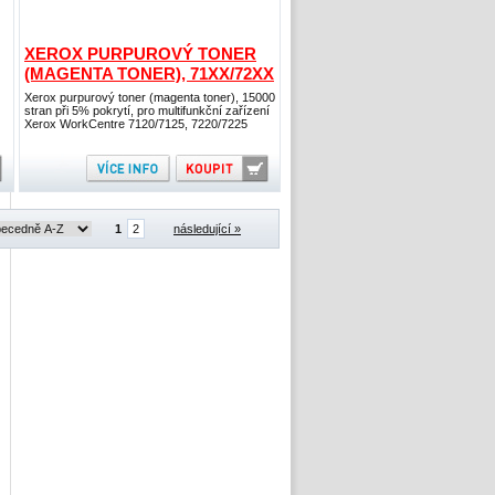
XEROX PURPUROVÝ TONER
(MAGENTA TONER), 71XX/72XX
Xerox purpurový toner (magenta toner), 15000
stran při 5% pokrytí, pro multifunkční zařízení
Xerox WorkCentre 7120/7125, 7220/7225
1
2
následující »