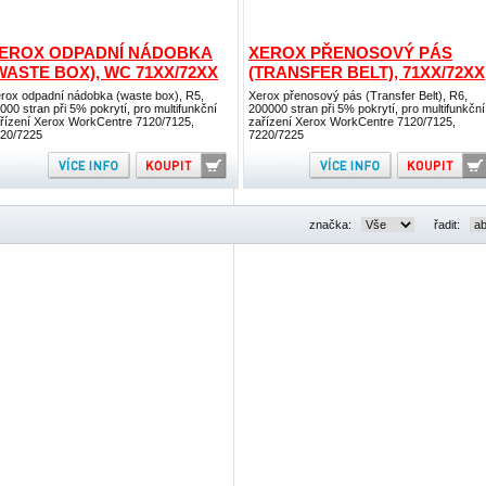
EROX ODPADNÍ NÁDOBKA
XEROX PŘENOSOVÝ PÁS
WASTE BOX), WC 71XX/72XX
(TRANSFER BELT), 71XX/72XX
rox odpadní nádobka (waste box), R5,
Xerox přenosový pás (Transfer Belt), R6,
000 stran při 5% pokrytí, pro multifunkční
200000 stran při 5% pokrytí, pro multifunkční
řízení Xerox WorkCentre 7120/7125,
zařízení Xerox WorkCentre 7120/7125,
20/7225
7220/7225
značka:
řadit: