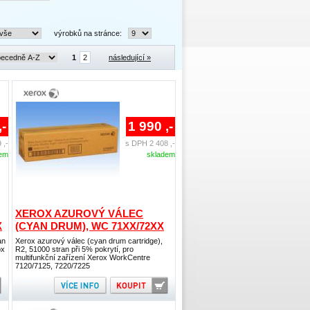
výrobků na stránce:
1
2
následující »
,-
1 990 ,-
 ,-
s DPH 2 408 ,-
dem
skladem
XEROX AZUROVÝ VÁLEC
X
(CYAN DRUM), WC 71XX/72XX
an
Xerox azurový válec (cyan drum cartridge),
ox
R2, 51000 stran při 5% pokrytí, pro
multifunkční zařízení Xerox WorkCentre
7120/7125, 7220/7225