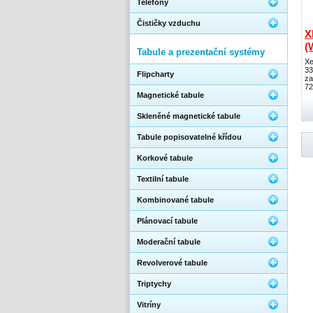
Telefony
Čističky vzduchu
X
(
Tabule a prezentační systémy
Xe
33
Flipcharty
za
72
Magnetické tabule
Skleněné magnetické tabule
Tabule popisovatelné křídou
Korkové tabule
Textilní tabule
Kombinované tabule
Plánovací tabule
Moderační tabule
Revolverové tabule
Triptychy
Vitríny