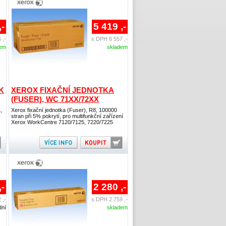
,-
5 419 ,-
 ,-
s DPH 6 557 ,-
dem
skladem
K
XEROX FIXAČNÍ JEDNOTKA
(FUSER), WC 71XX/72XX
,
Xerox fixační jednotka (Fuser), R8, 100000
stran při 5% pokrytí, pro multifunkční zařízení
Xerox WorkCentre 7120/7125, 7220/7225
,-
2 280 ,-
 ,-
s DPH 2 759 ,-
dní
skladem