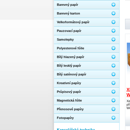
Barevný papír
Barevný karton
Velkoformátový papír
Pauzovací papír
Samolepky
Polyesterové fólie
Bílý hlazený papír
Bílý lesklý papír
Bílý saténový papír
Kreativní papíry
X
Průpisový papír
W
Magnetická fólie
Xe
př
Wo
Přenosové papíry
Fotopapíry
Kancelářská technika