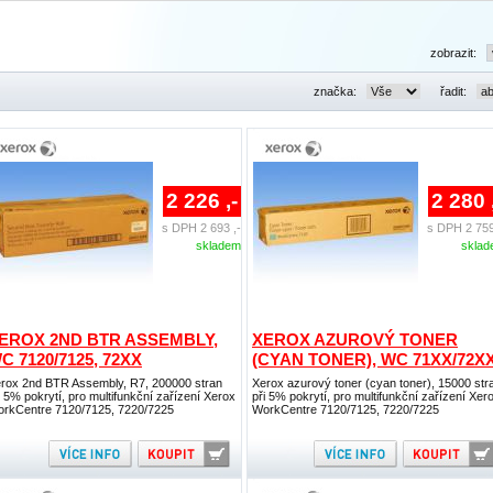
zobrazit:
značka:
řadit:
2 226 ,-
2 280 
s DPH 2 693 ,-
s DPH 2 759
skladem
skla
EROX 2ND BTR ASSEMBLY,
XEROX AZUROVÝ TONER
C 7120/7125, 72XX
(CYAN TONER), WC 71XX/72X
rox 2nd BTR Assembly, R7, 200000 stran
Xerox azurový toner (cyan toner), 15000 str
i 5% pokrytí, pro multifunkční zařízení Xerox
při 5% pokrytí, pro multifunkční zařízení Xer
rkCentre 7120/7125, 7220/7225
WorkCentre 7120/7125, 7220/7225