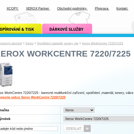
XCOPY
XEROX Partner
Obchodní podmínky
Přeprava
Kontakt
ání a tisk xcopy
dárkové služby xcopy
»
»
»
ernetový obchod
Xerox
Spotřební materiál, tonery, ink
Xerox WorkCentre 7220/7225
XEROX WORKCENTRE 7220/7225
ox WorkCentre 7220/7225 - barevné multifunkční zařízení, spotřební ,materiál, tonery, válce
egorie sekce Xerox WorkCentre 7220/7225
načka
ýrobek