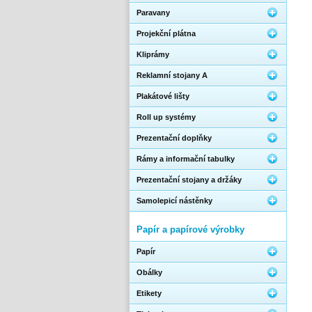
Paravany
Projekční plátna
Kliprámy
Reklamní stojany A
Plakátové lišty
Roll up systémy
Prezentační doplňky
Rámy a informační tabulky
Prezentační stojany a držáky
Samolepicí nástěnky
Papír a papírové výrobky
Papír
Obálky
Etikety