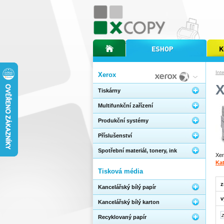
úvodní stránka xcopy
internetový obchod xcopy
kopírov
Int
Xerox
Tiskárny
Multifunkční zařízení
Produkční systémy
Příslušenství
Spotřební materiál, tonery, ink
Xer
Kat
Tisková média
z
Kancelářský bílý papír
v
Kancelářský bílý karton
Recyklovaný papír