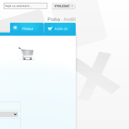
Praha
- Anděl
Přihlásit
Košík (0)