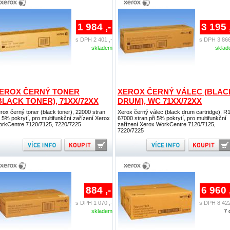
1 984 ,-
3 195 
s DPH 2 401 ,-
s DPH 3 866
skladem
skla
EROX ČERNÝ TONER
XEROX ČERNÝ VÁLEC (BLAC
BLACK TONER), 71XX/72XX
DRUM), WC 71XX/72XX
rox černý toner (black toner), 22000 stran
Xerox černý válec (black drum cartridge), R1
i 5% pokrytí, pro multifunkční zařízení Xerox
67000 stran při 5% pokrytí, pro multifunkční
rkCentre 7120/7125, 7220/7225
zařízení Xerox WorkCentre 7120/7125,
7220/7225
884 ,-
6 960 
s DPH 1 070 ,-
s DPH 8 422
skladem
7 