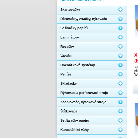
Skartovačky
Děrovačky, vrtačky, nýtovače
Sešívačky papírů
Laminátory
Řezačky
X
Vazače
(
Docházkové systémy
Xe
př
Peníze
Wo
Skládačky
Rýhovací a perforovací stroje
Zaoblovače, výsekové stroje
Štítkovače
Setřásačky papíru
Kancelářské váhy