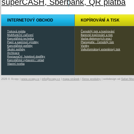
INTERNETOVÝ OBCHOD
KOPÍROVÁNÍ A TISK
Tisková média
Černobílý tisk a kopírování
Multifunkční zařízení
Barevné kopírování a tisk
Kancelářská technika
Vazba diplomových prací
Papír a papírové výrobky
Planografie - černobílý tisk
Kancelářské potřeby
Vizitky
Školní potřeby
Velkoformátový exteriérový tisk
Archivace
Restaurační, hotelové doplňky
Kancelářské vybavení / sklad
Vlastní tvorba
2026 © Xcopy |
www.xcopy.cz
|
info@xcopy.cz
|
mapa stránek
|
Xerox produkty
| webdesign od
Safari Me