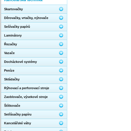
Skartovačky
Děrovačky, vrtačky, nýtovače
Sešívačky papírů
Laminátory
Řezačky
Vazače
Docházkové systémy
Peníze
Skládačky
Rýhovací a perforovací stroje
Zaoblovače, výsekové stroje
Štítkovače
Setřásačky papíru
Kancelářské váhy