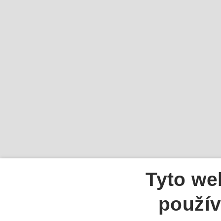
Tyto we
použív