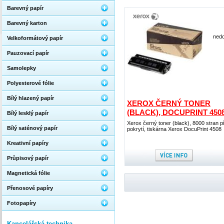
Barevný papír
Barevný karton
nedo
Velkoformátový papír
Pauzovací papír
Samolepky
Polyesterové fólie
Bílý hlazený papír
XEROX ČERNÝ TONER
(BLACK), DOCUPRINT 450
Bílý lesklý papír
Xerox černý toner (black), 8000 stran p
Bílý saténový papír
pokrytí, tiskárna Xerox DocuPrint 4508
Kreativní papíry
Průpisový papír
Magnetická fólie
Přenosové papíry
Fotopapíry
Kancelářská technika