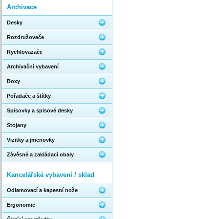
Archivace
Desky
Rozdružovače
Rychlovazače
Archivační vybavení
Boxy
Pořadače a štítky
Spisovky a spisové desky
Stojany
Vizitky a jmenovky
Závěsné a zakládací obaly
Kancelářské vybavení / sklad
Odlamovací a kapesní nože
Ergonomie