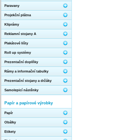
Paravany
Projekční plátna
Kliprámy
Reklamní stojany A
Plakátové lišty
Roll up systémy
Prezentační doplňky
Rámy a informační tabulky
Prezentační stojany a držáky
Samolepicí nástěnky
Papír a papírové výrobky
Papír
Obálky
Etikety