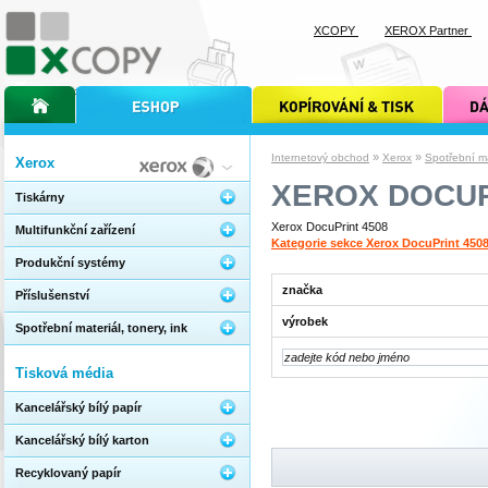
XCOPY
XEROX Partner
úvodní stránka xcopy
internetový obchod xcopy
kopírování a tisk xcopy
dárkové s
»
»
Internetový obchod
Xerox
Spotřební mat
Xerox
XEROX DOCUP
Tiskárny
Xerox DocuPrint 4508
Multifunkční zařízení
Kategorie sekce Xerox DocuPrint 450
Produkční systémy
značka
Příslušenství
výrobek
Spotřební materiál, tonery, ink
Tisková média
Kancelářský bílý papír
Kancelářský bílý karton
Recyklovaný papír