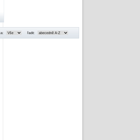
ka:
řadit: