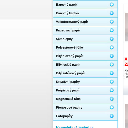
Barevný papír
Barevný karton
Velkoformátový papír
Pauzovací papír
Samolepky
Polyesterové fólie
Bílý hlazený papír
X
2
Bílý lesklý papír
Xe
Bílý saténový papír
hl
50
Kreativní papíry
Průpisový papír
Magnetická fólie
Přenosové papíry
Fotopapíry
Kancelářská technika