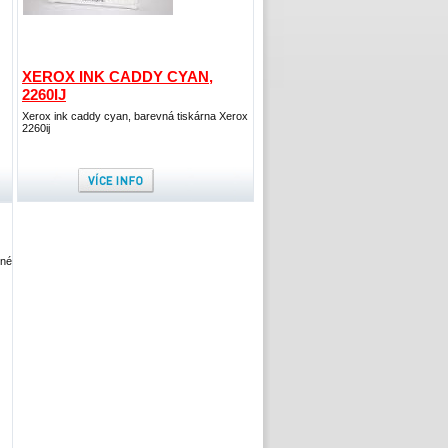
XEROX INK CADDY CYAN,
2260IJ
Xerox ink caddy cyan, barevná tiskárna Xerox
2260ij
lné