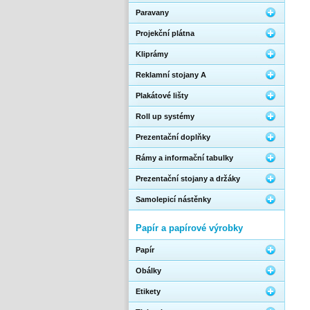
Paravany
Projekční plátna
Kliprámy
Reklamní stojany A
Plakátové lišty
Roll up systémy
Prezentační doplňky
Rámy a informační tabulky
Prezentační stojany a držáky
Samolepicí nástěnky
Papír a papírové výrobky
Papír
Obálky
Etikety