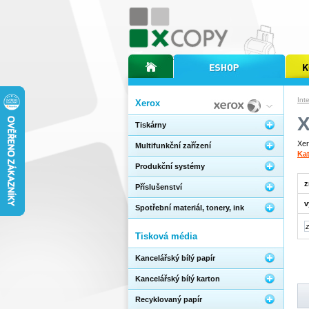
úvodní stránka xcopy
internetový obchod xcopy
kopírov
Int
Xerox
X
Tiskárny
Xer
Multifunkční zařízení
Kat
Produkční systémy
z
Příslušenství
v
Spotřební materiál, tonery, ink
Tisková média
Kancelářský bílý papír
Kancelářský bílý karton
Recyklovaný papír