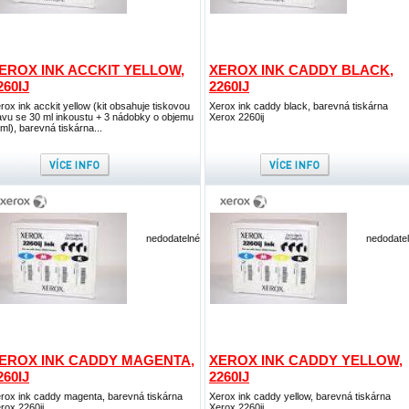
EROX INK ACCKIT YELLOW,
XEROX INK CADDY BLACK,
260IJ
2260IJ
rox ink acckit yellow (kit obsahuje tiskovou
Xerox ink caddy black, barevná tiskárna
avu se 30 ml inkoustu + 3 nádobky o objemu
Xerox 2260ij
ml), barevná tiskárna...
nedodatelné
nedodate
EROX INK CADDY MAGENTA,
XEROX INK CADDY YELLOW,
260IJ
2260IJ
rox ink caddy magenta, barevná tiskárna
Xerox ink caddy yellow, barevná tiskárna
rox 2260ij
Xerox 2260ij