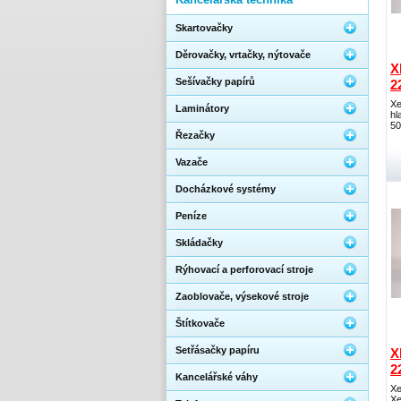
Skartovačky
Děrovačky, vrtačky, nýtovače
X
Sešívačky papírů
2
Xe
Laminátory
hl
50
Řezačky
Vazače
Docházkové systémy
Peníze
Skládačky
Rýhovací a perforovací stroje
Zaoblovače, výsekové stroje
Štítkovače
Setřásačky papíru
X
2
Kancelářské váhy
Xe
Xe