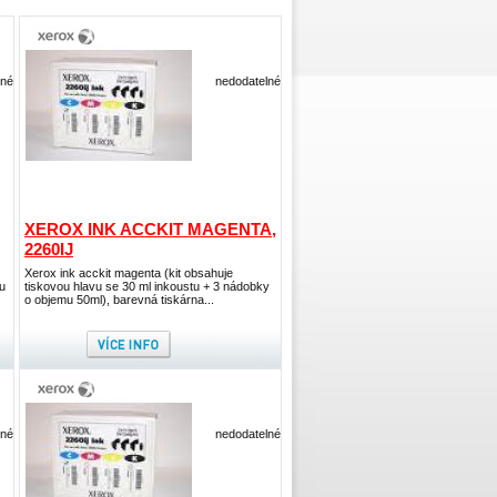
lné
nedodatelné
XEROX INK ACCKIT MAGENTA,
2260IJ
Xerox ink acckit magenta (kit obsahuje
u
tiskovou hlavu se 30 ml inkoustu + 3 nádobky
o objemu 50ml), barevná tiskárna...
lné
nedodatelné