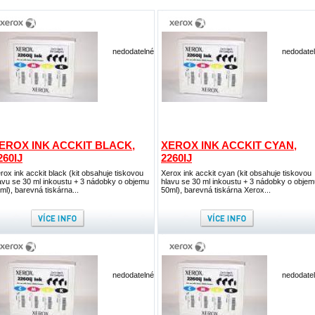
nedodatelné
nedodate
EROX INK ACCKIT BLACK,
XEROX INK ACCKIT CYAN,
260IJ
2260IJ
rox ink acckit black (kit obsahuje tiskovou
Xerox ink acckit cyan (kit obsahuje tiskovou
avu se 30 ml inkoustu + 3 nádobky o objemu
hlavu se 30 ml inkoustu + 3 nádobky o objem
ml), barevná tiskárna...
50ml), barevná tiskárna Xerox...
nedodatelné
nedodate