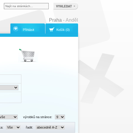
Praha
- Anděl
Přihlásit
Košík (0)
výrobků na stránce:
ka:
řadit: