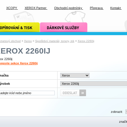
XCOPY
XEROX Partner
Obchodní podmínky
Přeprava
Kontakt
ání a tisk xcopy
dárkové služby xcopy
»
»
»
ernetový obchod
Xerox
Spotřební materiál, tonery, ink
Xerox 2260ij
EROX 2260IJ
ox 2260ij
egorie sekce Xerox 2260ij
načka
ýrobek
zobrazit:
znač