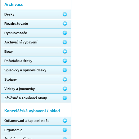
Archivace
Desky
Rozdružovače
Rychlovazače
Archivační vybavení
Boxy
Pořadače a štítky
Spisovky a spisové desky
Stojany
Vizitky a jmenovky
Závěsné a zakládací obaly
Kancelářské vybavení / sklad
Odlamovací a kapesní nože
Ergonomie