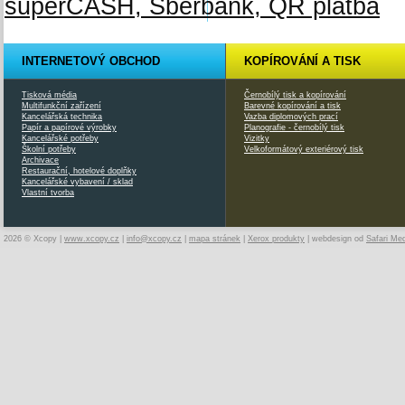
INTERNETOVÝ OBCHOD
KOPÍROVÁNÍ A TISK
Tisková média
Černobílý tisk a kopírování
Multifunkční zařízení
Barevné kopírování a tisk
Kancelářská technika
Vazba diplomových prací
Papír a papírové výrobky
Planografie - černobílý tisk
Kancelářské potřeby
Vizitky
Školní potřeby
Velkoformátový exteriérový tisk
Archivace
Restaurační, hotelové doplňky
Kancelářské vybavení / sklad
Vlastní tvorba
2026 © Xcopy |
www.xcopy.cz
|
info@xcopy.cz
|
mapa stránek
|
Xerox produkty
| webdesign od
Safari Me