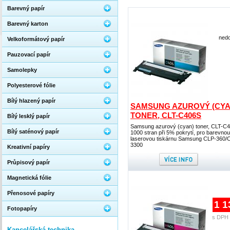
Barevný papír
Barevný karton
nedo
Velkoformátový papír
Pauzovací papír
Samolepky
Polyesterové fólie
Bílý hlazený papír
SAMSUNG AZUROVÝ (CYA
TONER, CLT-C406S
Bílý lesklý papír
Samsung azurový (cyan) toner, CLT-C
Bílý saténový papír
1000 stran při 5% pokrytí, pro barevnou
laserovou tiskárnu Samsung CLP-360/
3300
Kreativní papíry
Průpisový papír
Magnetická fólie
Přenosové papíry
1 1
Fotopapíry
s DPH 
Kancelářská technika