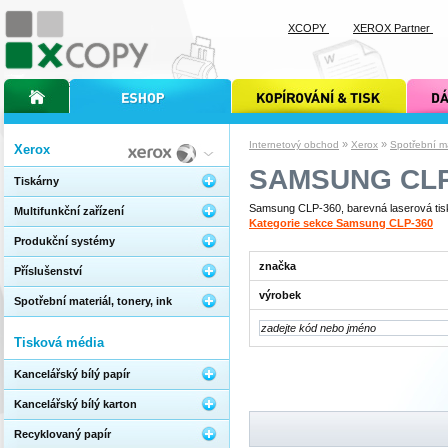
XCOPY
XEROX Partner
úvodní stránka xcopy
internetový obchod xcopy
kopírování a tisk xcopy
dárkové s
»
»
Internetový obchod
Xerox
Spotřební mat
Xerox
SAMSUNG CLP
Tiskárny
Samsung CLP-360, barevná laserová tisk
Multifunkční zařízení
Kategorie sekce Samsung CLP-360
Produkční systémy
značka
Příslušenství
výrobek
Spotřební materiál, tonery, ink
Tisková média
Kancelářský bílý papír
Kancelářský bílý karton
Recyklovaný papír