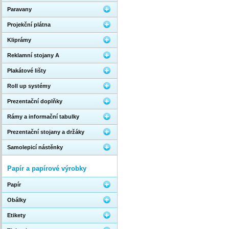
Paravany
Projekční plátna
Kliprámy
Reklamní stojany A
Plakátové lišty
Roll up systémy
Prezentační doplňky
Rámy a informační tabulky
Prezentační stojany a držáky
Samolepicí nástěnky
Papír a papírové výrobky
Papír
Obálky
Etikety