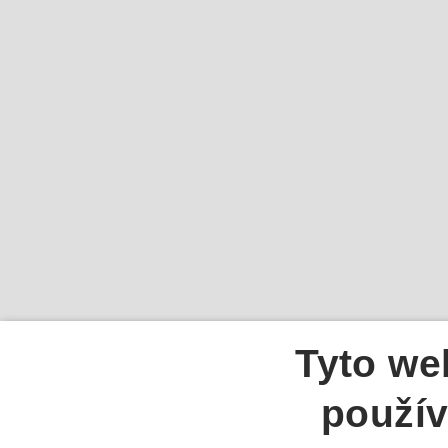
Tyto we
použív