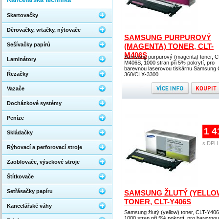
Skartovačky
Děrovačky, vrtačky, nýtovače
SAMSUNG PURPUROVÝ
Sešívačky papírů
(MAGENTA) TONER, CLT-
M406S
Samsung purpurový (magenta) toner, C
Laminátory
M406S, 1000 stran při 5% pokrytí, pro
barevnou laserovou tiskárnu Samsung
Řezačky
360/CLX-3300
Vazače
Docházkové systémy
Peníze
1 4
Skládačky
s DPH 
Rýhovací a perforovací stroje
Zaoblovače, výsekové stroje
Štítkovače
Setřásačky papíru
SAMSUNG ŽLUTÝ (YELLO
TONER, CLT-Y406S
Kancelářské váhy
Samsung žlutý (yellow) toner, CLT-Y406
1000 stran při 5% pokrytí, pro barevnou