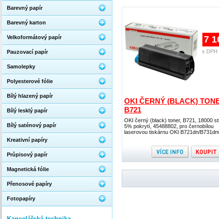
Barevný papír
Barevný karton
Velkoformátový papír
7 1
s DPH 
Pauzovací papír
Samolepky
Polyesterové fólie
Bílý hlazený papír
OKI ČERNÝ (BLACK) TON
B721
Bílý lesklý papír
OKI černý (black) toner, B721, 18000 st
Bílý saténový papír
5% pokrytí, 45488802, pro černobílou
laserovou tiskárnu OKI B721dn/B731d
Kreativní papíry
Průpisový papír
Magnetická fólie
Přenosové papíry
Fotopapíry
Kancelářská technika