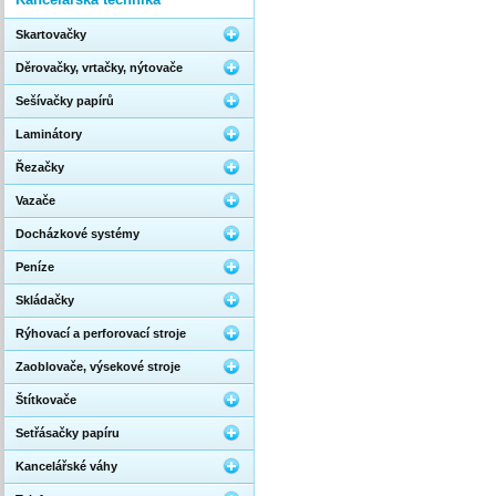
Skartovačky
Děrovačky, vrtačky, nýtovače
Sešívačky papírů
Laminátory
Řezačky
Vazače
Docházkové systémy
Peníze
Skládačky
Rýhovací a perforovací stroje
Zaoblovače, výsekové stroje
Štítkovače
Setřásačky papíru
Kancelářské váhy