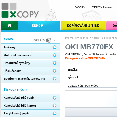
XCOPY
XEROX Partner
úvodní stránka xcopy
internetový obchod xcopy
kopírování a tisk xcopy
dárkové s
»
»
Internetový obchod
Xerox
Spotřební mat
Xerox
OKI MB770FX
Tiskárny
OKI MB770fx, černobílá laserová multifunk
Multifunkční zařízení
Kategorie sekce OKI MB770fx
Produkční systémy
značka
Příslušenství
výrobek
Spotřební materiál, tonery, ink
Tisková média
Kancelářský bílý papír
Kancelářský bílý karton
Recyklovaný papír