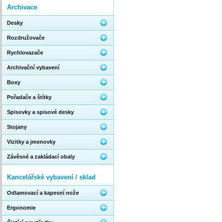
Archivace
Desky
Rozdružovače
Rychlovazače
Archivační vybavení
Boxy
Pořadače a štítky
Spisovky a spisové desky
Stojany
Vizitky a jmenovky
Závěsné a zakládací obaly
Kancelářské vybavení / sklad
Odlamovací a kapesní nože
Ergonomie