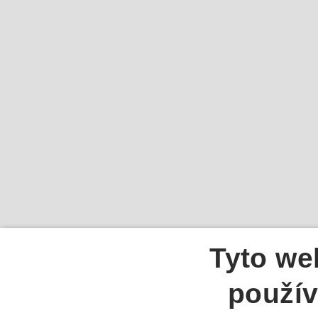
Tyto we
použív