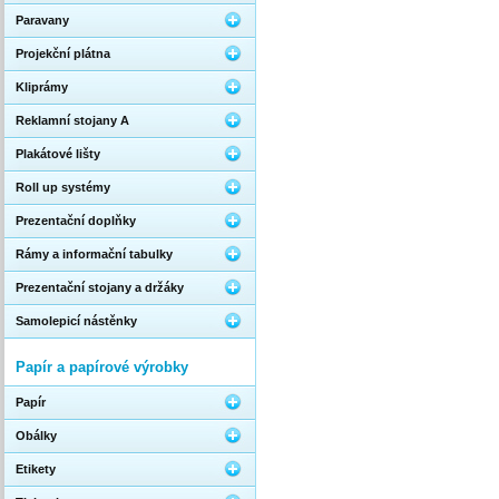
Paravany
Projekční plátna
Kliprámy
Reklamní stojany A
Plakátové lišty
Roll up systémy
Prezentační doplňky
Rámy a informační tabulky
Prezentační stojany a držáky
Samolepicí nástěnky
Papír a papírové výrobky
Papír
Obálky
Etikety