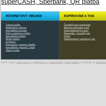
INTERNETOVÝ OBCHOD
KOPÍROVÁNÍ A TISK
Tisková média
Černobílý tisk a kopírování
Multifunkční zařízení
Barevné kopírování a tisk
Kancelářská technika
Vazba diplomových prací
Papír a papírové výrobky
Planografie - černobílý tisk
Kancelářské potřeby
Vizitky
Školní potřeby
Velkoformátový exteriérový tisk
Archivace
Restaurační, hotelové doplňky
Kancelářské vybavení / sklad
Vlastní tvorba
2026 © Xcopy |
www.xcopy.cz
|
info@xcopy.cz
|
mapa stránek
|
Xerox produkty
| webdesign od
Safari Me