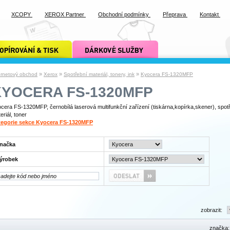
XCOPY
XEROX Partner
Obchodní podmínky
Přeprava
Kontakt
ání a tisk xcopy
dárkové služby xcopy
»
»
»
ernetový obchod
Xerox
Spotřební materiál, tonery, ink
Kyocera FS-1320MFP
KYOCERA FS-1320MFP
cera FS-1320MFP, černobílá laserová multifunkční zařízení (tiskárna,kopírka,skener), spot
eriál, toner
tegorie sekce Kyocera FS-1320MFP
načka
ýrobek
zobrazit:
značka