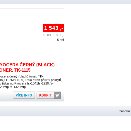
1 543 ,-
s DPH 1 867 ,-
5 dní
YOCERA ČERNÝ (BLACK)
ONER, TK-1115
ocera černý (black) toner, TK-
15,1T02M50NL0, 1600 stran při 5% pokrytí,
o tiskárnu Kyocera fs-1041fs-1220,fs-
20mfp,fs-1320mfp
značka