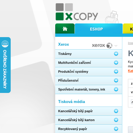
úvodní stránka xcopy
internetový obchod xcopy
kopírov
Int
Xerox
Tiskárny
Kyo
Multifunkční zařízení
mat
Ka
Produkční systémy
Příslušenství
z
Spotřební materiál, tonery, ink
v
Tisková média
Kancelářský bílý papír
Kancelářský bílý karton
Recyklovaný papír