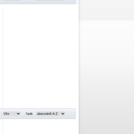
:
řadit: