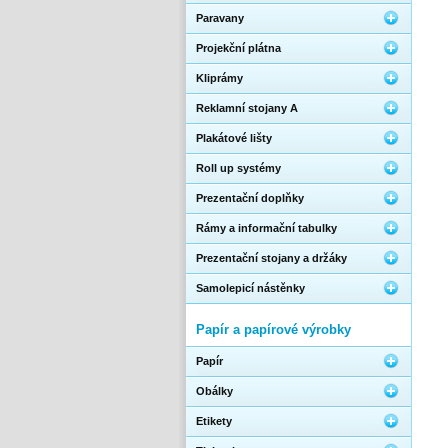
Paravany
Projekční plátna
Kliprámy
Reklamní stojany A
Plakátové lišty
Roll up systémy
Prezentační doplňky
Rámy a informační tabulky
Prezentační stojany a držáky
Samolepicí nástěnky
Papír a papírové výrobky
Papír
Obálky
Etikety