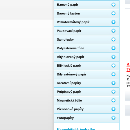
Barevný papír
Barevný karton
Velkoformátový papír
Pauzovací papír
Samolepky
Polyesterové fólie
Bílý hlazený papír
K
Bílý lesklý papír
T
Bílý saténový papír
Ky
11
pr
Kreativní papíry
12
Průpisový papír
Magnetická fólie
Přenosové papíry
Fotopapíry
Kancelářská technika