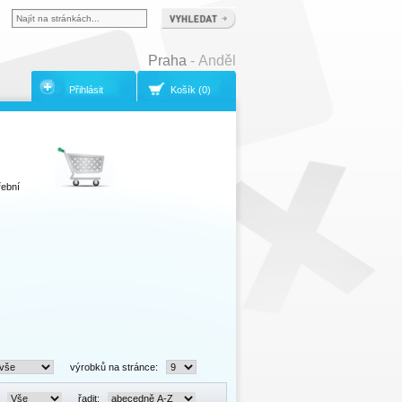
Praha
- Anděl
Přihlásit
Košík (0)
řební
výrobků na stránce:
:
řadit: