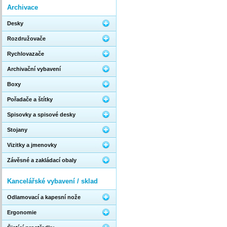
Archivace
Desky
Rozdružovače
Rychlovazače
Archivační vybavení
Boxy
Pořadače a štítky
Spisovky a spisové desky
Stojany
Vizitky a jmenovky
Závěsné a zakládací obaly
Kancelářské vybavení / sklad
Odlamovací a kapesní nože
Ergonomie