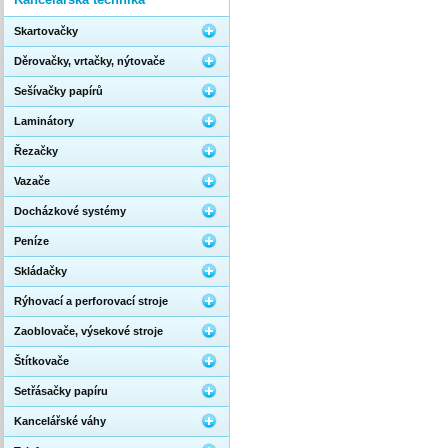
Skartovačky
Děrovačky, vrtačky, nýtovače
Sešívačky papírů
Laminátory
Řezačky
Vazače
Docházkové systémy
Peníze
Skládačky
Rýhovací a perforovací stroje
Zaoblovače, výsekové stroje
Štítkovače
Setřásačky papíru
Kancelářské váhy