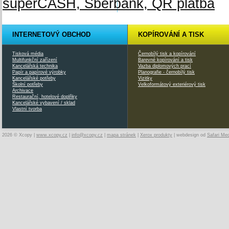
INTERNETOVÝ OBCHOD
KOPÍROVÁNÍ A TISK
Tisková média
Černobílý tisk a kopírování
Multifunkční zařízení
Barevné kopírování a tisk
Kancelářská technika
Vazba diplomových prací
Papír a papírové výrobky
Planografie - černobílý tisk
Kancelářské potřeby
Vizitky
Školní potřeby
Velkoformátový exteriérový tisk
Archivace
Restaurační, hotelové doplňky
Kancelářské vybavení / sklad
Vlastní tvorba
2026 © Xcopy |
www.xcopy.cz
|
info@xcopy.cz
|
mapa stránek
|
Xerox produkty
| webdesign od
Safari Me