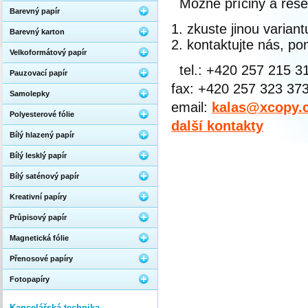
Možné příčiny a řeše
Barevný papír
zkuste jinou varian
Barevný karton
kontaktujte nás, 
Velkoformátový papír
tel.: +420 257 215 3
Pauzovací papír
fax: +420 257 323 37
Samolepky
email:
kalas@xcopy.
Polyesterové fólie
další kontakty
Bílý hlazený papír
Bílý lesklý papír
Bílý saténový papír
Kreativní papíry
Průpisový papír
Magnetická fólie
Přenosové papíry
Fotopapíry
Kancelářská technika