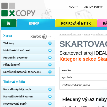
XCOPY
XEROX Partner
úvodní stránka xcopy
internetový obchod xcopy
kopírování a tisk xcopy
dárkové s
»
»
Internetový obchod
Xerox
Spotřební mat
Xerox
SKARTOVAC
Tiskárny
Multifunkční zařízení
Skartovací stroj IDEA
Produkční systémy
Kategorie sekce Skar
Příslušenství
značka
Spotřební materiál, tonery, ink
výrobek
Tisková média
Kancelářský bílý papír
Kancelářský bílý karton
Hledaný výraz neby
Recyklovaný papír