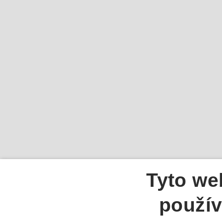
Tyto we
použív