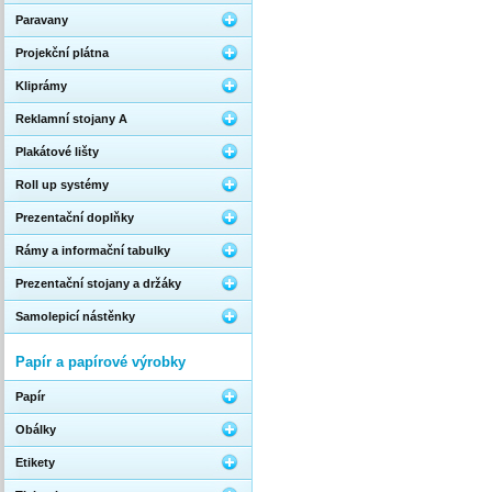
Paravany
Projekční plátna
Kliprámy
Reklamní stojany A
Plakátové lišty
Roll up systémy
Prezentační doplňky
Rámy a informační tabulky
Prezentační stojany a držáky
Samolepicí nástěnky
Papír a papírové výrobky
Papír
Obálky
Etikety