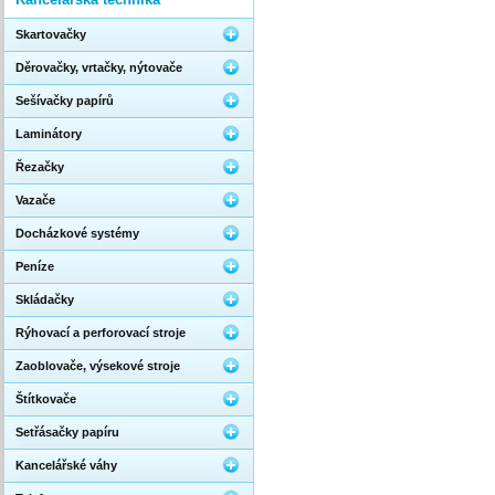
Skartovačky
Děrovačky, vrtačky, nýtovače
Sešívačky papírů
Laminátory
Řezačky
Vazače
Docházkové systémy
Peníze
Skládačky
Rýhovací a perforovací stroje
Zaoblovače, výsekové stroje
Štítkovače
Setřásačky papíru
Kancelářské váhy