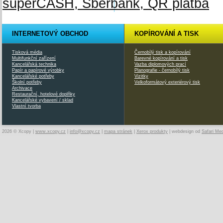
INTERNETOVÝ OBCHOD
KOPÍROVÁNÍ A TISK
Tisková média
Černobílý tisk a kopírování
Multifunkční zařízení
Barevné kopírování a tisk
Kancelářská technika
Vazba diplomových prací
Papír a papírové výrobky
Planografie - černobílý tisk
Kancelářské potřeby
Vizitky
Školní potřeby
Velkoformátový exteriérový tisk
Archivace
Restaurační, hotelové doplňky
Kancelářské vybavení / sklad
Vlastní tvorba
2026 © Xcopy |
www.xcopy.cz
|
info@xcopy.cz
|
mapa stránek
|
Xerox produkty
| webdesign od
Safari Me