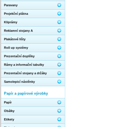
Paravany
Projekční plátna
Kliprámy
Reklamní stojany A
Plakátové lišty
Roll up systémy
Prezentační doplňky
Rámy a informační tabulky
Prezentační stojany a držáky
Samolepicí nástěnky
Papír a papírové výrobky
Papír
Obálky
Etikety