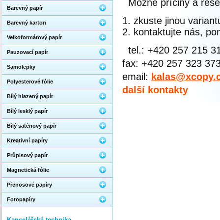
Možné příčiny a řeše
Barevný papír
zkuste jinou varian
Barevný karton
kontaktujte nás, 
Velkoformátový papír
tel.: +420 257 215 3
Pauzovací papír
fax: +420 257 323 37
Samolepky
email:
kalas@xcopy.
Polyesterové fólie
další kontakty
Bílý hlazený papír
Bílý lesklý papír
Bílý saténový papír
Kreativní papíry
Průpisový papír
Magnetická fólie
Přenosové papíry
Fotopapíry
Kancelářská technika