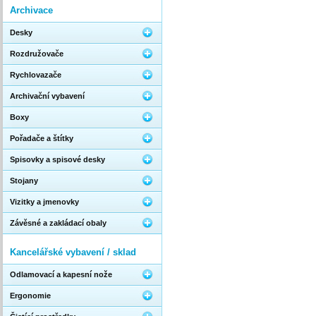
Archivace
Desky
Rozdružovače
Rychlovazače
Archivační vybavení
Boxy
Pořadače a štítky
Spisovky a spisové desky
Stojany
Vizitky a jmenovky
Závěsné a zakládací obaly
Kancelářské vybavení / sklad
Odlamovací a kapesní nože
Ergonomie