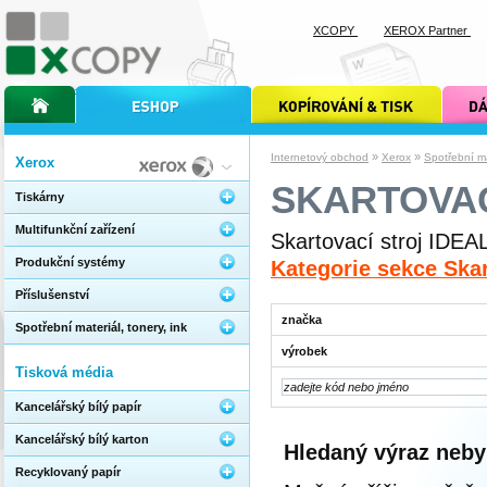
XCOPY
XEROX Partner
úvodní stránka xcopy
internetový obchod xcopy
kopírování a tisk xcopy
dárkové s
»
»
Internetový obchod
Xerox
Spotřební mat
Xerox
SKARTOVAC
Tiskárny
Multifunkční zařízení
Skartovací stroj IDEA
Produkční systémy
Kategorie sekce Skar
Příslušenství
značka
Spotřební materiál, tonery, ink
výrobek
Tisková média
Kancelářský bílý papír
Kancelářský bílý karton
Hledaný výraz neby
Recyklovaný papír