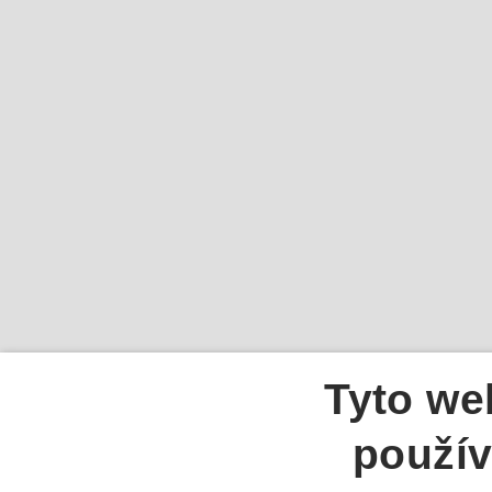
Tyto we
použív