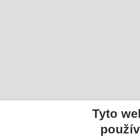
Tyto we
použív