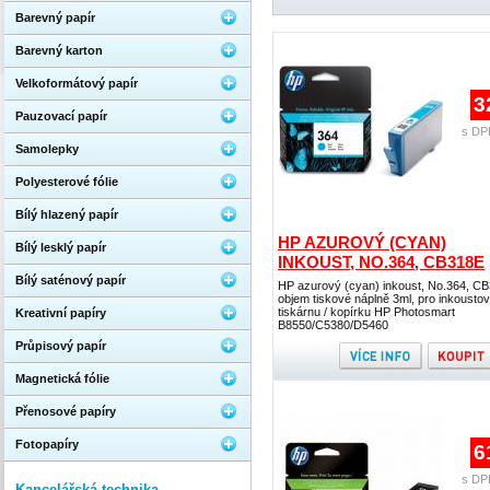
Barevný papír
Barevný karton
Velkoformátový papír
3
Pauzovací papír
s DP
Samolepky
Polyesterové fólie
Bílý hlazený papír
HP AZUROVÝ (CYAN)
Bílý lesklý papír
INKOUST, NO.364, CB318E
Bílý saténový papír
HP azurový (cyan) inkoust, No.364, C
objem tiskové náplně 3ml, pro inkousto
tiskárnu / kopírku HP Photosmart
Kreativní papíry
B8550/C5380/D5460
Průpisový papír
Magnetická fólie
Přenosové papíry
Fotopapíry
6
s DP
Kancelářská technika