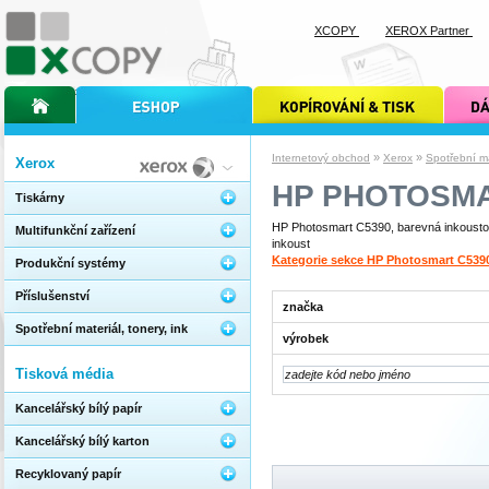
XCOPY
XEROX Partner
úvodní stránka xcopy
internetový obchod xcopy
kopírování a tisk xcopy
dárkové s
»
»
Internetový obchod
Xerox
Spotřební mat
Xerox
HP PHOTOSMA
Tiskárny
HP Photosmart C5390, barevná inkoustová
Multifunkční zařízení
inkoust
Kategorie sekce HP Photosmart C539
Produkční systémy
Příslušenství
značka
Spotřební materiál, tonery, ink
výrobek
Tisková média
Kancelářský bílý papír
Kancelářský bílý karton
Recyklovaný papír