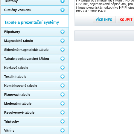
HP purpurový (magenta) inkoust, No.36
Telefony
CB319E, objem tiskové náplně 3ml, pro
inkoustovou tiskárnu/kopírku HP Photo
Čističky vzduchu
B8550/C5380/D5460
Tabule a prezentační systémy
Flipcharty
Magnetické tabule
Skleněné magnetické tabule
Tabule popisovatelné křídou
Korkové tabule
Textilní tabule
Kombinované tabule
Plánovací tabule
Moderační tabule
Revolverové tabule
Triptychy
Vitríny