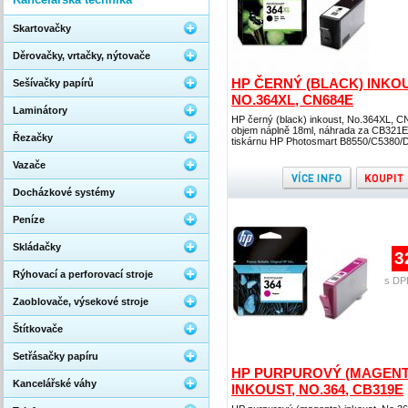
Skartovačky
Děrovačky, vrtačky, nýtovače
HP ČERNÝ (BLACK) INKOU
Sešívačky papírů
NO.364XL, CN684E
Laminátory
HP černý (black) inkoust, No.364XL, C
objem náplně 18ml, náhrada za CB321E
Řezačky
tiskárnu HP Photosmart B8550/C5380/
Vazače
Docházkové systémy
Peníze
Skládačky
3
Rýhovací a perforovací stroje
s DP
Zaoblovače, výsekové stroje
Štítkovače
Setřásačky papíru
HP PURPUROVÝ (MAGENT
Kancelářské váhy
INKOUST, NO.364, CB319E