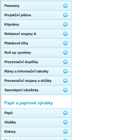
Paravany
Projekční plátna
Kliprámy
Reklamní stojany A
Plakátové lišty
Roll up systémy
Prezentační doplňky
Rámy a informační tabulky
Prezentační stojany a držáky
Samolepicí nástěnky
Papír a papírové výrobky
Papír
Obálky
Etikety