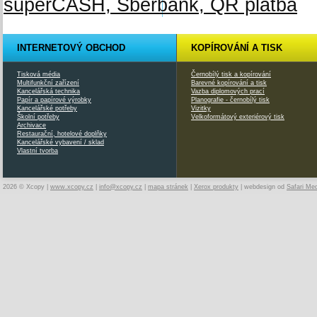
INTERNETOVÝ OBCHOD
KOPÍROVÁNÍ A TISK
Tisková média
Černobílý tisk a kopírování
Multifunkční zařízení
Barevné kopírování a tisk
Kancelářská technika
Vazba diplomových prací
Papír a papírové výrobky
Planografie - černobílý tisk
Kancelářské potřeby
Vizitky
Školní potřeby
Velkoformátový exteriérový tisk
Archivace
Restaurační, hotelové doplňky
Kancelářské vybavení / sklad
Vlastní tvorba
2026 © Xcopy |
www.xcopy.cz
|
info@xcopy.cz
|
mapa stránek
|
Xerox produkty
| webdesign od
Safari Me