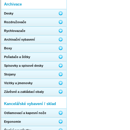
Archivace
Desky
Rozdružovače
Rychlovazače
Archivační vybavení
Boxy
Pořadače a štítky
Spisovky a spisové desky
Stojany
Vizitky a jmenovky
Závěsné a zakládací obaly
Kancelářské vybavení / sklad
Odlamovací a kapesní nože
Ergonomie