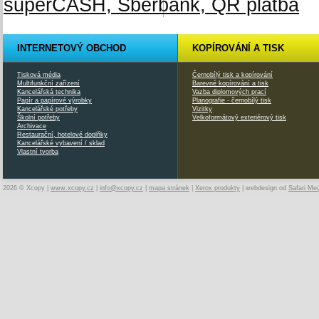
INTERNETOVÝ OBCHOD
KOPÍROVÁNÍ A TISK
Tisková média
Černobílý tisk a kopírování
Multifunkční zařízení
Barevné kopírování a tisk
Kancelářská technika
Vazba diplomových prací
Papír a papírové výrobky
Planografie - černobílý tisk
Kancelářské potřeby
Vizitky
Školní potřeby
Velkoformátový exteriérový tisk
Archivace
Restaurační, hotelové doplňky
Kancelářské vybavení / sklad
Vlastní tvorba
2026 © Xcopy |
www.xcopy.cz
|
info@xcopy.cz
|
mapa stránek
|
Xerox produkty
| webdesign od
Safari Me