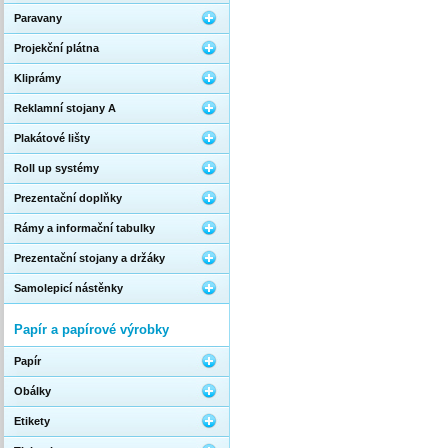
Paravany
Projekční plátna
Kliprámy
Reklamní stojany A
Plakátové lišty
Roll up systémy
Prezentační doplňky
Rámy a informační tabulky
Prezentační stojany a držáky
Samolepicí nástěnky
Papír a papírové výrobky
Papír
Obálky
Etikety