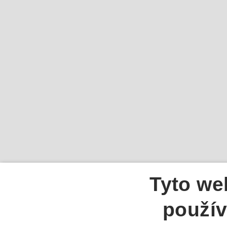
Tyto we
použív