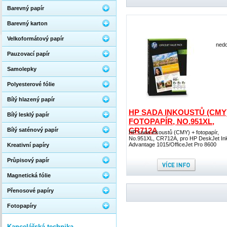
Barevný papír
Barevný karton
Velkoformátový papír
nedo
Pauzovací papír
Samolepky
Polyesterové fólie
Bílý hlazený papír
HP SADA INKOUSTŮ (CMY)
Bílý lesklý papír
FOTOPAPÍR, NO.951XL,
CR712A
Bílý saténový papír
HP sada inkoustů (CMY) + fotopapír,
No.951XL, CR712A, pro HP DeskJet In
Advantage 1015/OfficeJet Pro 8600
Kreativní papíry
Průpisový papír
Magnetická fólie
Přenosové papíry
Fotopapíry
Kancelářská technika