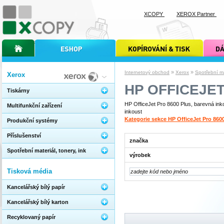
XCOPY
XEROX Partner
úvodní stránka xcopy
internetový obchod xcopy
kopírování a tisk xcopy
dárkové s
»
»
Internetový obchod
Xerox
Spotřební mat
Xerox
HP OFFICEJET
Tiskárny
HP OfficeJet Pro 8600 Plus, barevná inko
Multifunkční zařízení
inkoust
Kategorie sekce HP OfficeJet Pro 860
Produkční systémy
Příslušenství
značka
Spotřební materiál, tonery, ink
výrobek
Tisková média
Kancelářský bílý papír
Kancelářský bílý karton
Recyklovaný papír