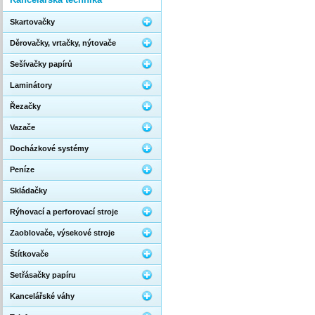
Skartovačky
Děrovačky, vrtačky, nýtovače
Sešívačky papírů
Laminátory
Řezačky
Vazače
Docházkové systémy
Peníze
Skládačky
Rýhovací a perforovací stroje
Zaoblovače, výsekové stroje
Štítkovače
Setřásačky papíru
Kancelářské váhy