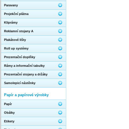
Paravany
Projekční plátna
Kliprámy
Reklamní stojany A
Plakátové lišty
Roll up systémy
Prezentační doplňky
Rámy a informační tabulky
Prezentační stojany a držáky
Samolepicí nástěnky
Papír a papírové výrobky
Papír
Obálky
Etikety