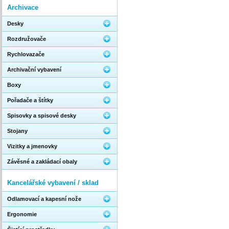
Archivace
Desky
Rozdružovače
Rychlovazače
Archivační vybavení
Boxy
Pořadače a štítky
Spisovky a spisové desky
Stojany
Vizitky a jmenovky
Závěsné a zakládací obaly
Kancelářské vybavení / sklad
Odlamovací a kapesní nože
Ergonomie