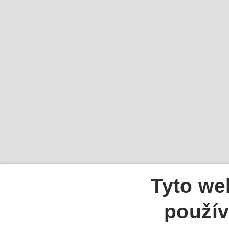
Tyto we
použív