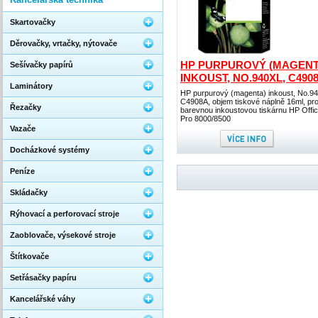
Skartovačky
Děrovačky, vrtačky, nýtovače
HP PURPUROVÝ (MAGENT
Sešívačky papírů
INKOUST, NO.940XL, C490
Laminátory
HP purpurový (magenta) inkoust, No.9
C4908A, objem tiskové náplně 16ml, pr
Řezačky
barevnou inkoustovou tiskárnu HP Offi
Pro 8000/8500
Vazače
Docházkové systémy
Peníze
Skládačky
Rýhovací a perforovací stroje
Zaoblovače, výsekové stroje
Štítkovače
Setřásačky papíru
Kancelářské váhy