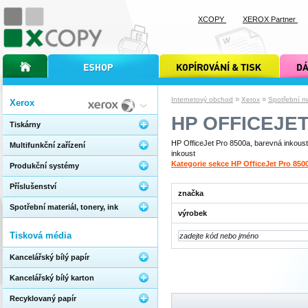
XCOPY
XEROX Partner
úvodní stránka xcopy
internetový obchod xcopy
kopírování a tisk xcopy
dárkové s
»
»
Internetový obchod
Xerox
Spotřební mat
Xerox
HP OFFICEJET
Tiskárny
HP OfficeJet Pro 8500a, barevná inkousto
Multifunkční zařízení
inkoust
Kategorie sekce HP OfficeJet Pro 850
Produkční systémy
Příslušenství
značka
Spotřební materiál, tonery, ink
výrobek
Tisková média
Kancelářský bílý papír
Kancelářský bílý karton
Recyklovaný papír