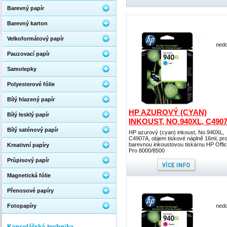
Barevný papír
Barevný karton
Velkoformátový papír
nedo
Pauzovací papír
Samolepky
Polyesterové fólie
Bílý hlazený papír
HP AZUROVÝ (CYAN)
Bílý lesklý papír
INKOUST, NO.940XL, C490
Bílý saténový papír
HP azurový (cyan) inkoust, No.940XL,
C4907A, objem tiskové náplně 16ml, pr
barevnou inkoustovou tiskárnu HP Offi
Kreativní papíry
Pro 8000/8500
Průpisový papír
Magnetická fólie
Přenosové papíry
Fotopapíry
nedo
Kancelářská technika