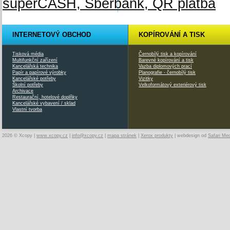
INTERNETOVÝ OBCHOD
KOPÍROVÁNÍ A TISK
Tisková média
Černobílý tisk a kopírování
Multifunkční zařízení
Barevné kopírování a tisk
Kancelářská technika
Vazba diplomových prací
Papír a papírové výrobky
Planografie - černobílý tisk
Kancelářské potřeby
Vizitky
Školní potřeby
Velkoformátový exteriérový tisk
Archivace
Restaurační, hotelové doplňky
Kancelářské vybavení / sklad
Vlastní tvorba
2026 © Xcopy |
www.xcopy.cz
|
info@xcopy.cz
|
mapa stránek
|
Xerox produkty
| webdesign od
Safari Me