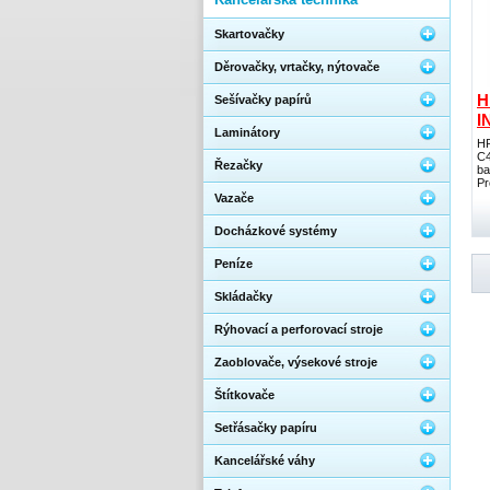
Skartovačky
Děrovačky, vrtačky, nýtovače
H
Sešívačky papírů
I
Laminátory
HP
C4
Řezačky
ba
Pr
Vazače
Docházkové systémy
Peníze
Skládačky
Rýhovací a perforovací stroje
Zaoblovače, výsekové stroje
Štítkovače
Setřásačky papíru
Kancelářské váhy