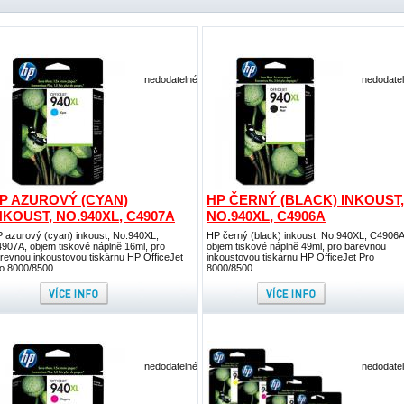
nedodatelné
nedodate
P AZUROVÝ (CYAN)
HP ČERNÝ (BLACK) INKOUST,
NKOUST, NO.940XL, C4907A
NO.940XL, C4906A
 azurový (cyan) inkoust, No.940XL,
HP černý (black) inkoust, No.940XL, C4906A
907A, objem tiskové náplně 16ml, pro
objem tiskové náplně 49ml, pro barevnou
revnou inkoustovou tiskárnu HP OfficeJet
inkoustovou tiskárnu HP OfficeJet Pro
o 8000/8500
8000/8500
nedodatelné
nedodate