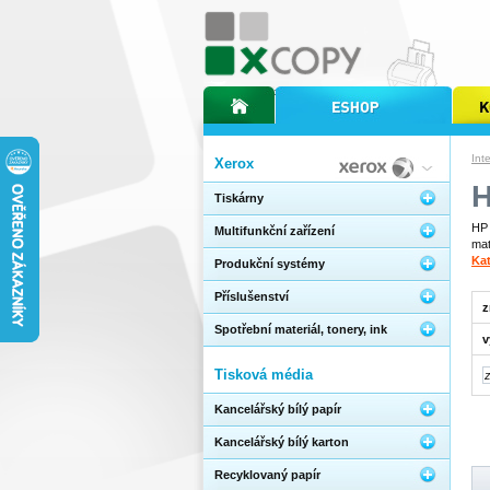
úvodní stránka xcopy
internetový obchod xcopy
kopírov
Int
Xerox
H
Tiskárny
HP 
Multifunkční zařízení
mat
Kat
Produkční systémy
Příslušenství
z
Spotřební materiál, tonery, ink
v
Tisková média
Kancelářský bílý papír
Kancelářský bílý karton
Recyklovaný papír