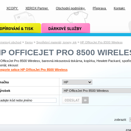
XCOPY
XEROX Partner
Obchodní podmínky
Přeprava
Kontakt
ání a tisk xcopy
dárkové služby xcopy
»
»
»
ernetový obchod
Xerox
Spotřební materiál, tonery, ink
HP OfficeJet Pro 8500 Wireless
P OFFICEJET PRO 8500 WIRELE
OfficeJet Pro 8500 Wireless, barevná inkoustová tiskárna, kopírka, Hewlett-Packard, spotře
eriál, inkoust
egorie sekce HP OfficeJet Pro 8500 Wireless
načka
ýrobek
zobrazit:
zna