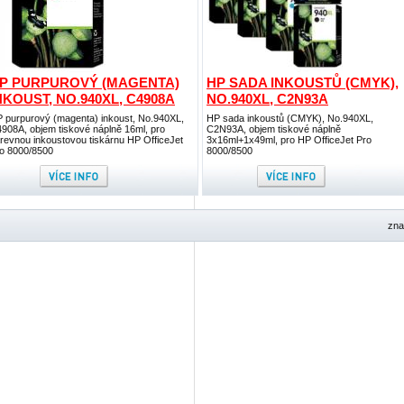
P PURPUROVÝ (MAGENTA)
HP SADA INKOUSTŮ (CMYK),
NKOUST, NO.940XL, C4908A
NO.940XL, C2N93A
 purpurový (magenta) inkoust, No.940XL,
HP sada inkoustů (CMYK), No.940XL,
908A, objem tiskové náplně 16ml, pro
C2N93A, objem tiskové náplně
revnou inkoustovou tiskárnu HP OfficeJet
3x16ml+1x49ml, pro HP OfficeJet Pro
o 8000/8500
8000/8500
zna