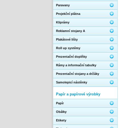
Paravany
Projekční plátna
Kliprámy
Reklamní stojany A
Plakátové lišty
Roll up systémy
Prezentační doplňky
Rámy a informační tabulky
Prezentační stojany a držáky
Samolepicí nástěnky
Papír a papírové výrobky
Papír
Obálky
Etikety