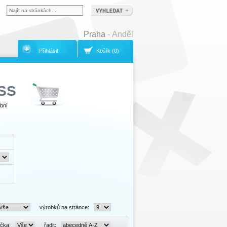
Praha
- Anděl
Přihlásit
Košík (0)
SS
bní
výrobků na stránce:
čka:
řadit: