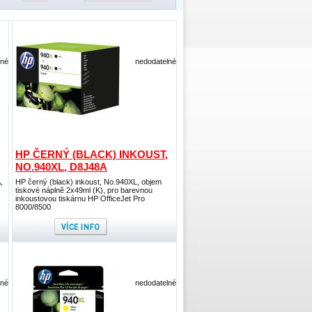
lné
nedodatelné
HP ČERNÝ (BLACK) INKOUST,
NO.940XL, D8J48A
,
HP černý (black) inkoust, No.940XL, objem
tiskové náplně 2x49ml (K), pro barevnou
inkoustovou tiskárnu HP OfficeJet Pro
8000/8500
lné
nedodatelné