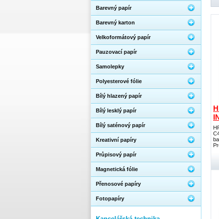
Barevný papír
Barevný karton
Velkoformátový papír
Pauzovací papír
Samolepky
Polyesterové fólie
Bílý hlazený papír
H
Bílý lesklý papír
I
Bílý saténový papír
HP
C4
ba
Kreativní papíry
Pr
Průpisový papír
Magnetická fólie
Přenosové papíry
Fotopapíry
Kancelářská technika