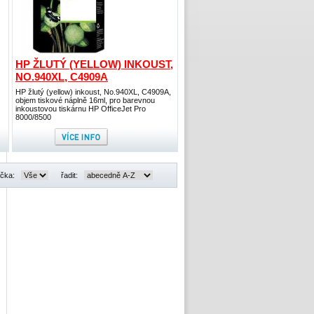
HP ŽLUTÝ (YELLOW) INKOUST,
NO.940XL, C4909A
HP žlutý (yellow) inkoust, No.940XL, C4909A,
objem tiskové náplně 16ml, pro barevnou
inkoustovou tiskárnu HP OfficeJet Pro
8000/8500
čka:
řadit: