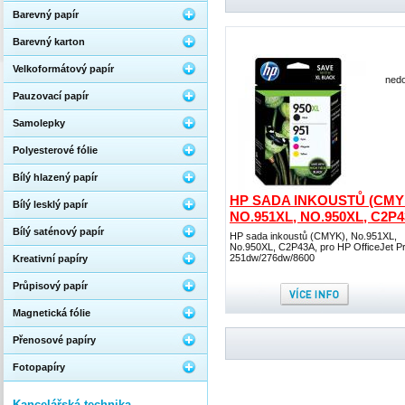
Barevný papír
Barevný karton
Velkoformátový papír
nedo
Pauzovací papír
Samolepky
Polyesterové fólie
Bílý hlazený papír
HP SADA INKOUSTŮ (CMY
Bílý lesklý papír
NO.951XL, NO.950XL, C2P
Bílý saténový papír
HP sada inkoustů (CMYK), No.951XL,
No.950XL, C2P43A, pro HP OfficeJet P
251dw/276dw/8600
Kreativní papíry
Průpisový papír
Magnetická fólie
Přenosové papíry
Fotopapíry
Kancelářská technika