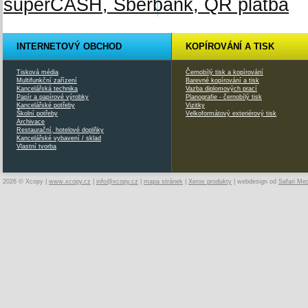
INTERNETOVÝ OBCHOD
KOPÍROVÁNÍ A TISK
Tisková média
Černobílý tisk a kopírování
Multifunkční zařízení
Barevné kopírování a tisk
Kancelářská technika
Vazba diplomových prací
Papír a papírové výrobky
Planografie - černobílý tisk
Kancelářské potřeby
Vizitky
Školní potřeby
Velkoformátový exteriérový tisk
Archivace
Restaurační, hotelové doplňky
Kancelářské vybavení / sklad
Vlastní tvorba
2026 © Xcopy |
www.xcopy.cz
|
info@xcopy.cz
|
mapa stránek
|
Xerox produkty
| webdesign od
Safari Me