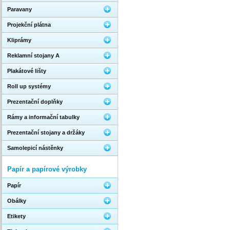
Paravany
Projekční plátna
Kliprámy
Reklamní stojany A
Plakátové lišty
Roll up systémy
Prezentační doplňky
Rámy a informační tabulky
Prezentační stojany a držáky
Samolepicí nástěnky
Papír a papírové výrobky
Papír
Obálky
Etikety