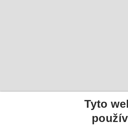
Tyto we
použív