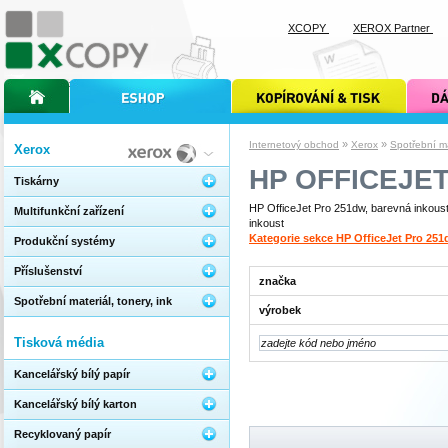
XCOPY
XEROX Partner
úvodní stránka xcopy
internetový obchod xcopy
kopírování a tisk xcopy
dárkové s
»
»
Internetový obchod
Xerox
Spotřební mat
Xerox
HP OFFICEJE
Tiskárny
HP OfficeJet Pro 251dw, barevná inkousto
Multifunkční zařízení
inkoust
Kategorie sekce HP OfficeJet Pro 25
Produkční systémy
Příslušenství
značka
Spotřební materiál, tonery, ink
výrobek
Tisková média
Kancelářský bílý papír
Kancelářský bílý karton
Recyklovaný papír