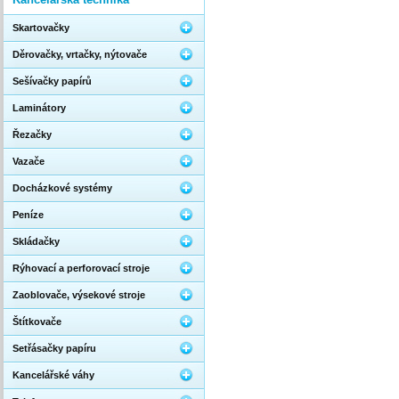
Skartovačky
Děrovačky, vrtačky, nýtovače
Sešívačky papírů
Laminátory
Řezačky
Vazače
Docházkové systémy
Peníze
Skládačky
Rýhovací a perforovací stroje
Zaoblovače, výsekové stroje
Štítkovače
Setřásačky papíru
Kancelářské váhy