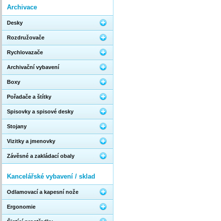
Archivace
Desky
Rozdružovače
Rychlovazače
Archivační vybavení
Boxy
Pořadače a štítky
Spisovky a spisové desky
Stojany
Vizitky a jmenovky
Závěsné a zakládací obaly
Kancelářské vybavení / sklad
Odlamovací a kapesní nože
Ergonomie