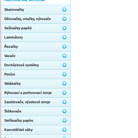
Skartovačky
Děrovačky, vrtačky, nýtovače
Sešívačky papírů
Laminátory
Řezačky
Vazače
Docházkové systémy
Peníze
Skládačky
Rýhovací a perforovací stroje
Zaoblovače, výsekové stroje
Štítkovače
Setřásačky papíru
Kancelářské váhy