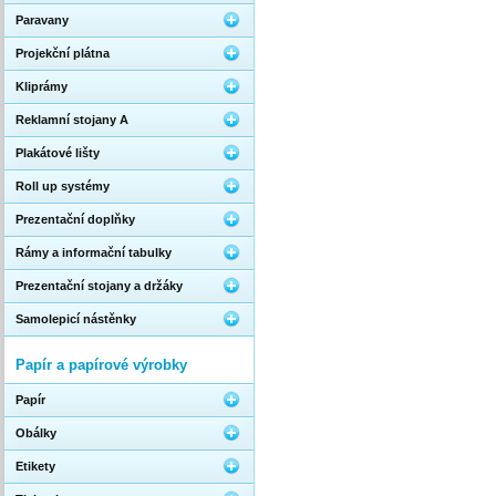
Paravany
Projekční plátna
Kliprámy
Reklamní stojany A
Plakátové lišty
Roll up systémy
Prezentační doplňky
Rámy a informační tabulky
Prezentační stojany a držáky
Samolepicí nástěnky
Papír a papírové výrobky
Papír
Obálky
Etikety