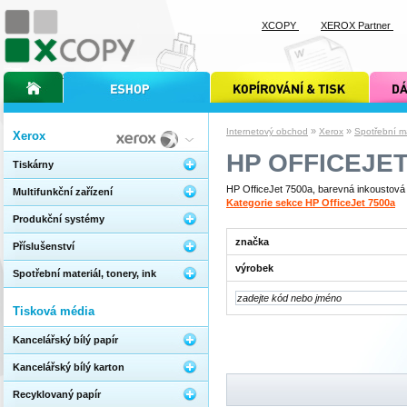
XCOPY
XEROX Partner
úvodní stránka xcopy
internetový obchod xcopy
kopírování a tisk xcopy
dárkové s
»
»
Internetový obchod
Xerox
Spotřební mat
Xerox
HP OFFICEJET
Tiskárny
HP OfficeJet 7500a, barevná inkoustová t
Multifunkční zařízení
Kategorie sekce HP OfficeJet 7500a
Produkční systémy
značka
Příslušenství
výrobek
Spotřební materiál, tonery, ink
Tisková média
Kancelářský bílý papír
Kancelářský bílý karton
Recyklovaný papír