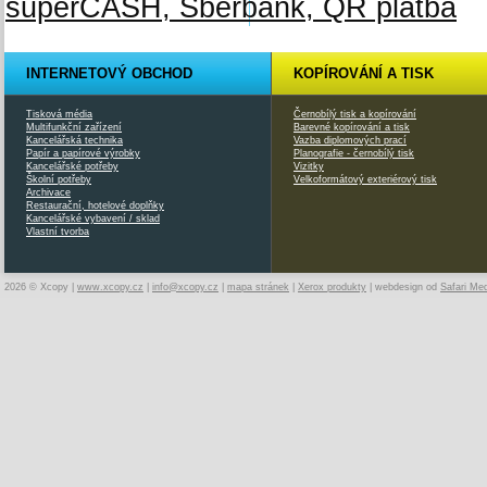
INTERNETOVÝ OBCHOD
KOPÍROVÁNÍ A TISK
Tisková média
Černobílý tisk a kopírování
Multifunkční zařízení
Barevné kopírování a tisk
Kancelářská technika
Vazba diplomových prací
Papír a papírové výrobky
Planografie - černobílý tisk
Kancelářské potřeby
Vizitky
Školní potřeby
Velkoformátový exteriérový tisk
Archivace
Restaurační, hotelové doplňky
Kancelářské vybavení / sklad
Vlastní tvorba
2026 © Xcopy |
www.xcopy.cz
|
info@xcopy.cz
|
mapa stránek
|
Xerox produkty
| webdesign od
Safari Me