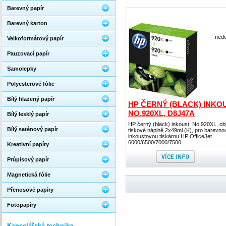
Barevný papír
Barevný karton
nedo
Velkoformátový papír
Pauzovací papír
Samolepky
Polyesterové fólie
Bílý hlazený papír
HP ČERNÝ (BLACK) INKOU
NO.920XL, D8J47A
Bílý lesklý papír
HP černý (black) inkoust, No.920XL, o
Bílý saténový papír
tiskové náplně 2x49ml (K), pro barevno
inkoustovou tiskárnu HP OfficeJet
6000/6500/7000/7500
Kreativní papíry
Průpisový papír
Magnetická fólie
Přenosové papíry
Fotopapíry
Kancelářská technika