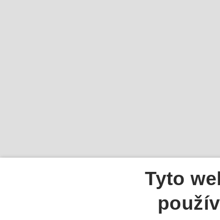
Tyto we
použív