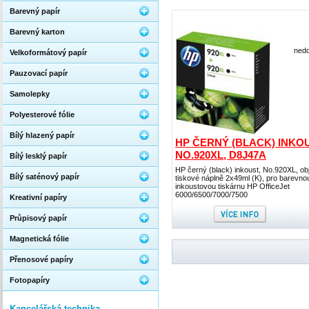
Barevný papír
Barevný karton
nedo
Velkoformátový papír
Pauzovací papír
Samolepky
Polyesterové fólie
Bílý hlazený papír
HP ČERNÝ (BLACK) INKOU
NO.920XL, D8J47A
Bílý lesklý papír
HP černý (black) inkoust, No.920XL, o
Bílý saténový papír
tiskové náplně 2x49ml (K), pro barevno
inkoustovou tiskárnu HP OfficeJet
6000/6500/7000/7500
Kreativní papíry
Průpisový papír
Magnetická fólie
Přenosové papíry
Fotopapíry
Kancelářská technika