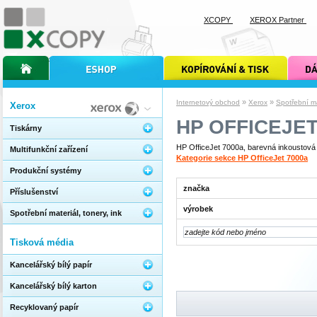
XCOPY
XEROX Partner
úvodní stránka xcopy
internetový obchod xcopy
kopírování a tisk xcopy
dárkové s
»
»
Internetový obchod
Xerox
Spotřební mat
Xerox
HP OFFICEJET
Tiskárny
HP OfficeJet 7000a, barevná inkoustová t
Multifunkční zařízení
Kategorie sekce HP OfficeJet 7000a
Produkční systémy
značka
Příslušenství
výrobek
Spotřební materiál, tonery, ink
Tisková média
Kancelářský bílý papír
Kancelářský bílý karton
Recyklovaný papír