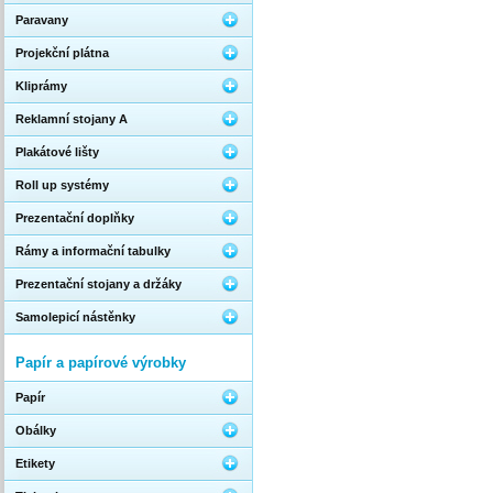
Paravany
Projekční plátna
Kliprámy
Reklamní stojany A
Plakátové lišty
Roll up systémy
Prezentační doplňky
Rámy a informační tabulky
Prezentační stojany a držáky
Samolepicí nástěnky
Papír a papírové výrobky
Papír
Obálky
Etikety