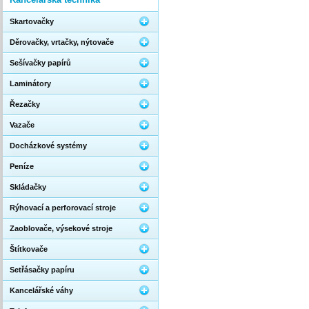
Skartovačky
Děrovačky, vrtačky, nýtovače
Sešívačky papírů
Laminátory
Řezačky
Vazače
Docházkové systémy
Peníze
Skládačky
Rýhovací a perforovací stroje
Zaoblovače, výsekové stroje
Štítkovače
Setřásačky papíru
Kancelářské váhy