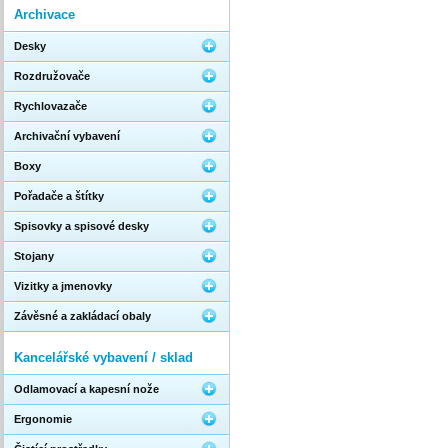
Archivace
Desky
Rozdružovače
Rychlovazače
Archivační vybavení
Boxy
Pořadače a štítky
Spisovky a spisové desky
Stojany
Vizitky a jmenovky
Závěsné a zakládací obaly
Kancelářské vybavení / sklad
Odlamovací a kapesní nože
Ergonomie