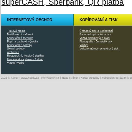
INTERNETOVÝ OBCHOD
KOPÍROVÁNÍ A TISK
Tisková média
Černobílý tisk a kopírování
Multifunkční zařízení
Barevné kopírování a tisk
Kancelářská technika
Vazba diplomových prací
Papír a papírové výrobky
Planografie - černobílý tisk
Kancelářské potřeby
Vizitky
Školní potřeby
Velkoformátový exteriérový tisk
Archivace
Restaurační, hotelové doplňky
Kancelářské vybavení / sklad
Vlastní tvorba
2026 © Xcopy |
www.xcopy.cz
|
info@xcopy.cz
|
mapa stránek
|
Xerox produkty
| webdesign od
Safari Me