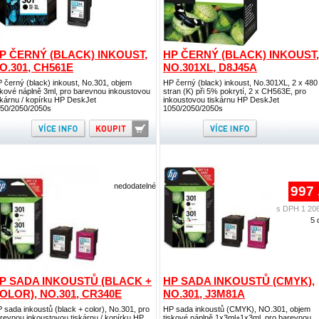
P ČERNÝ (BLACK) INKOUST,
HP ČERNÝ (BLACK) INKOUST,
O.301, CH561E
NO.301XL, D8J45A
 černý (black) inkoust, No.301, objem
HP černý (black) inkoust, No.301XL, 2 x 480
skové náplně 3ml, pro barevnou inkoustovou
stran (K) při 5% pokrytí, 2 x CH563E, pro
skárnu / kopírku HP DeskJet
inkoustovou tiskárnu HP DeskJet
50/2050/2050s
1050/2050/2050s
nedodatelné
997 
s DPH 1 206
5 
P SADA INKOUSTŮ (BLACK +
HP SADA INKOUSTŮ (CMYK),
OLOR), NO.301, CR340E
NO.301, J3M81A
 sada inkoustů (black + color), No.301, pro
HP sada inkoustů (CMYK), NO.301, objem
revnou inkoustovou tiskárnu / kopírku HP
tiskové náplně 1x3ml+1x3ml, pro barevnou