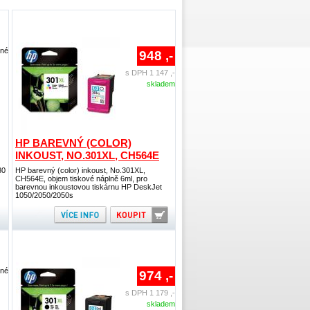
lné
948 ,-
s DPH 1 147 ,-
skladem
HP BAREVNÝ (COLOR)
INKOUST, NO.301XL, CH564E
30
HP barevný (color) inkoust, No.301XL,
CH564E, objem tiskové náplně 6ml, pro
barevnou inkoustovou tiskárnu HP DeskJet
1050/2050/2050s
lné
974 ,-
s DPH 1 179 ,-
skladem