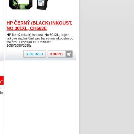
HP ČERNÝ (BLACK) INKOUST,
NO.301XL, CH563E
HP černý (black) inkoust, No.301XL, objem
tiskové náplně 8ml, pro barevnou inkoustovou
tiskárnu / kopírku HP DeskJet
1050/2050/2050s
,-
 ,-
dní