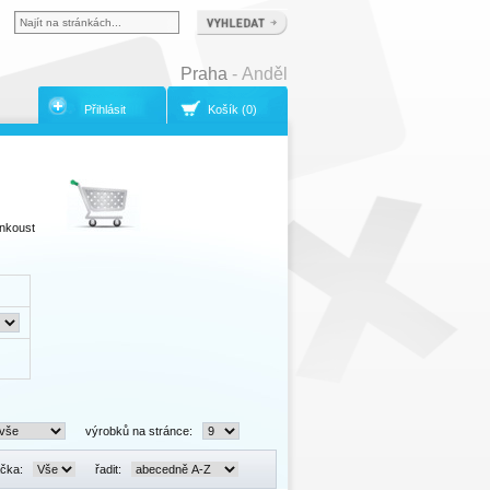
Praha
- Anděl
Přihlásit
Košík (0)
inkoust
výrobků na stránce:
čka:
řadit: