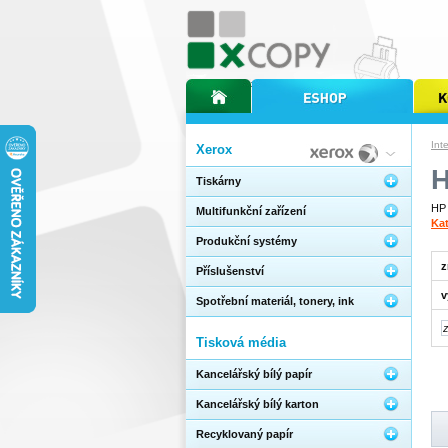
úvodní stránka xcopy
internetový obchod xcopy
kopírov
Int
Xerox
H
Tiskárny
HP 
Multifunkční zařízení
Kat
Produkční systémy
z
Příslušenství
v
Spotřební materiál, tonery, ink
Tisková média
Kancelářský bílý papír
Kancelářský bílý karton
Recyklovaný papír