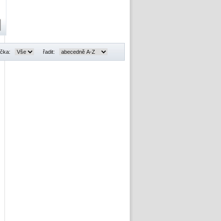
čka:
řadit: