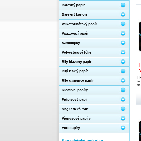
Barevný papír
Barevný karton
Velkoformátový papír
Pauzovací papír
Samolepky
Polyesterové fólie
Bílý hlazený papír
H
I
Bílý lesklý papír
HP
Bílý saténový papír
ti
ti
Kreativní papíry
Průpisový papír
Magnetická fólie
Přenosové papíry
Fotopapíry
Kancelářská technika