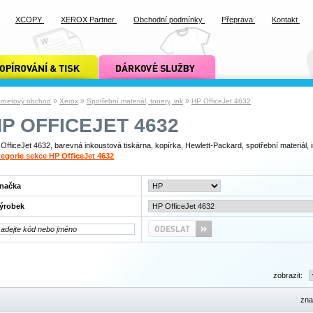
XCOPY
XEROX Partner
Obchodní podmínky
Přeprava
Kontakt
ání a tisk xcopy
dárkové služby xcopy
»
»
»
ernetový obchod
Xerox
Spotřební materiál, tonery, ink
HP OfficeJet 4632
P OFFICEJET 4632
OfficeJet 4632, barevná inkoustová tiskárna, kopírka, Hewlett-Packard, spotřební materiál, 
egorie sekce HP OfficeJet 4632
načka
ýrobek
zobrazit:
zna