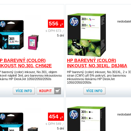
nedodate
556 ,-
s DPH 673 ,-
5 dní
P BAREVNÝ (COLOR)
HP BAREVNÝ (COLOR)
NKOUST, NO.301, CH562E
INKOUST, NO.301XL, D8J46A
 barevný (color) inkoust, No.301, objem
HP barevný (color) inkoust, No.301XL, 2 x 3
skové náplně 3ml, pro barevnou inkoustovou
stran (CMY) při 5% pokrytí, pro barevnou
skárnu HP DeskJet 1050/2050/2050s
inkoustovou tiskárnu HP DeskJet
1050/2050/2050s
nedodate
454 ,-
s DPH 549 ,-
5 dní