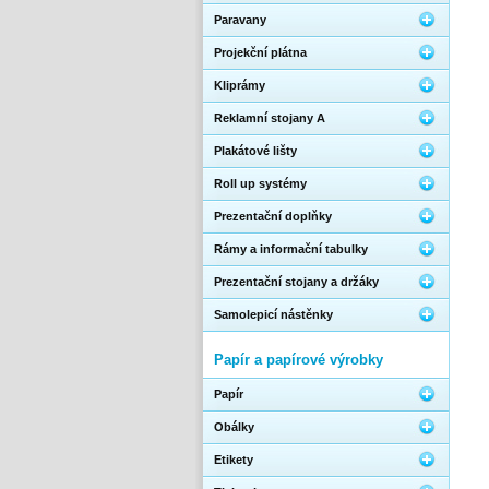
Paravany
Projekční plátna
Kliprámy
Reklamní stojany A
Plakátové lišty
Roll up systémy
Prezentační doplňky
Rámy a informační tabulky
Prezentační stojany a držáky
Samolepicí nástěnky
Papír a papírové výrobky
Papír
Obálky
Etikety