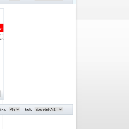
,-
 ,-
den
n
čka:
řadit: