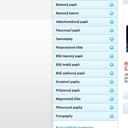
Barevný papír
Barevný karton
Velkoformátový papír
Pauzovací papír
Samolepky
Polyesterové fólie
Bílý hlazený papír
H
Bílý lesklý papír
C
Bílý saténový papír
HP
př
M7
Kreativní papíry
Průpisový papír
Magnetická fólie
Přenosové papíry
Fotopapíry
Kancelářská technika