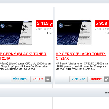
5 419 ,-
5 959 
s DPH 6 557 ,-
s DPH 7 210
1 den
1 
P ČERNÝ (BLACK) TONER,
HP ČERNÝ (BLACK) TONER,
F214A
CF214X
 černý (black) toner, CF214A, 10000 stran
HP černý (black) toner, CF214X, 17500 stra
i 5% pokrytí, pro HP LaserJet Enterprise
při 5% pokrytí, pro HP LaserJet Enterprise
25dn MFP/700 M712dn/725dn
M725dn MFP/700 M712dn/725dn
zna