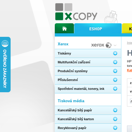
úvodní stránka xcopy
internetový obchod xcopy
kopírov
Int
Xerox
H
Tiskárny
HP 
Multifunkční zařízení
ton
Kat
Produkční systémy
Příslušenství
z
Spotřební materiál, tonery, ink
v
Tisková média
Kancelářský bílý papír
Kancelářský bílý karton
Recyklovaný papír