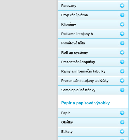
Paravany
Projekční plátna
Kliprámy
Reklamní stojany A
Plakátové lišty
Roll up systémy
Prezentační doplňky
Rámy a informační tabulky
Prezentační stojany a držáky
Samolepicí nástěnky
Papír a papírové výrobky
Papír
Obálky
Etikety