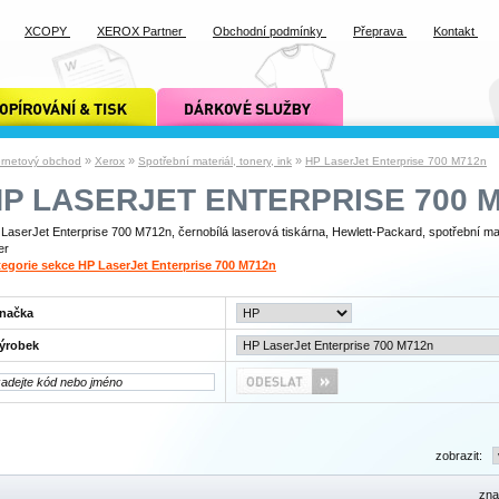
XCOPY
XEROX Partner
Obchodní podmínky
Přeprava
Kontakt
ání a tisk xcopy
dárkové služby xcopy
»
»
»
ernetový obchod
Xerox
Spotřební materiál, tonery, ink
HP LaserJet Enterprise 700 M712n
P LASERJET ENTERPRISE 700 
LaserJet Enterprise 700 M712n, černobílá laserová tiskárna, Hewlett-Packard, spotřební mat
er
egorie sekce HP LaserJet Enterprise 700 M712n
načka
ýrobek
zobrazit:
zna