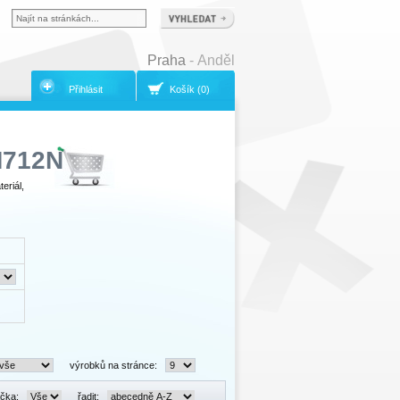
Praha
- Anděl
Přihlásit
Košík (0)
M712N
eriál,
výrobků na stránce:
čka:
řadit: